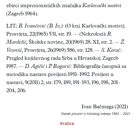
zbirci impresionističkih značajka
Karlovački motivi
(Zagreb 1964).
LIT.:
B. Ivančević (B. Iv.):
(O knj. Karlovački motivi).
Prosvjeta, 22(1965) 531, str. 19. — (Nekrolozi):
R.
Mardešić,
Školske novine, 20(1969) 28. XI, str. 2. —
Ž.
Vesović,
Prosvjeta, 26(1969) 586, str. 128. —
S. Korać:
Pregled književnog rada Srba u Hrvatskoj. Zagreb
1987. —
D. Agičić
i
P. Bagarić:
Bibliografija časopisâ za
metodiku nastave povijesti 1951–1992. Povijest u
nastavi, 9(2011) 2, str. 179, 189, 191–193, 196, 198, 201–
204, 206.
Ivan Bačmaga (2021)
članak preuzet iz tiskanog izdanja 1983. – 2021.
Kratice