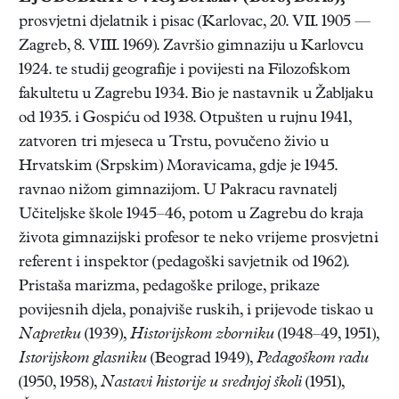
prosvjetni djelatnik i pisac (Karlovac, 20. VII. 1905 —
Zagreb, 8. VIII. 1969). Završio gimnaziju u Karlovcu
1924. te studij geografije i povijesti na Filozofskom
fakultetu u Zagrebu 1934. Bio je nastavnik u Žabljaku
od 1935. i Gospiću od 1938. Otpušten u rujnu 1941,
zatvoren tri mjeseca u Trstu, povučeno živio u
Hrvatskim (Srpskim) Moravicama, gdje je 1945.
ravnao nižom gimnazijom. U Pakracu ravnatelj
Učiteljske škole 1945–46, potom u Zagrebu do kraja
života gimnazijski profesor te neko vrijeme prosvjetni
referent i inspektor (pedagoški savjetnik od 1962).
Pristaša marizma, pedagoške priloge, prikaze
povijesnih djela, ponajviše ruskih, i prijevode tiskao u
Napretku
(1939),
Historijskom zborniku
(1948–49, 1951),
Istorijskom glasniku
(Beograd 1949),
Pedagoškom radu
(1950, 1958),
Nastavi historije u srednjoj školi
(1951),