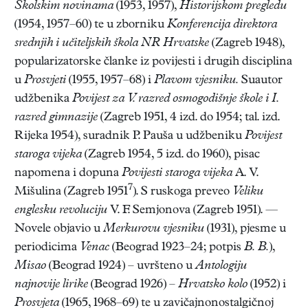
Školskim novinama
(1953, 1957),
Historijskom pregledu
(1954, 1957–60) te u zborniku
Konferencija direktora
srednjih i učiteljskih škola NR Hrvatske
(Zagreb 1948),
popularizatorske članke iz povijesti i drugih disciplina
u
Prosvjeti
(1955, 1957–68) i
Plavom vjesniku.
Suautor
udžbenika
Povijest za V. raz
red osmogodišnje škole i I.
razred gimnazije
(Zagreb 1951, 4 izd. do 1954; tal. izd.
Rijeka 1954), suradnik P. Pauša u udžbeniku
Povijest
staroga vijeka
(Zagreb 1954, 5 izd. do 1960), pisac
napomena i dopuna
Povijesti staroga vijeka
A. V.
7
Mišulina (Zagreb 1951
). S ruskoga preveo
Veliku
englesku revoluciju
V. F. Semjonova (Zagreb 1951). —
Novele objavio u
Merkurovu vjesniku
(1931), pjesme u
periodicima
Venac
(Beograd 1923–24; potpis
B. B.
),
Misao
(Beograd 1924) – uvršteno u
Antologiju
najnovije lirike
(Beograd 1926) –
Hrvatsko kolo
(1952) i
Prosvjeta
(1965, 1968–69) te u zavičajnonostalgičnoj