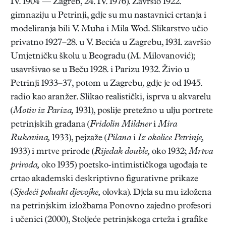
IV. 1904 — Zagreb, 24. IV. 1976). Završio 1922.
gimnaziju u Petrinji, gdje su mu nastavnici crtanja i
modeliranja bili V. Muha i Mila Wod. Slikarstvo učio
privatno 1927–28. u V. Becića u Zagrebu, 1931. završio
Umjetničku školu u Beogradu (M. Milovanović);
usavršivao se u Beču 1928. i Parizu 1932. Živio u
Petrinji 1933–37, potom u Zagrebu, gdje je od 1945.
radio kao aranžer. Slikao realistički, isprva u akvarelu
(
Motiv iz Pariza,
1931), poslije pretežno u ulju portrete
petrinjskih građana (
Fridolin Mildner
i
Mira
Rukavina,
1933), pejzaže (
Pilana
i
Iz okolice Petrinje,
1933) i mrtve prirode (
Rijedak double,
oko 1932;
Mrtva
priroda,
oko 1935) poetsko-intimističkoga ugođaja te
crtao akademski deskriptivno figurativne prikaze
(
Sjedeći poluakt djevojke,
olovka). Djela su mu izložena
na petrinjskim izložbama Ponovno zajedno profesori
i učenici (2000), Stoljeće petrinjskoga crteža i grafike