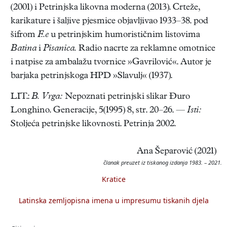
(2001) i Petrinjska likovna moderna (2013). Crteže,
karikature i šaljive pjesmice objavljivao 1933–38. pod
šifrom
F..e
u petrinjskim humorističnim listovima
Batina
i
Pisanica.
Radio nacrte za reklamne omotnice
i natpise za ambalažu tvornice »Gavrilović«. Autor je
barjaka petrinjskoga HPD »Slavulj« (1937).
LIT.:
B. Vrga:
Nepoznati petrinjski slikar Đuro
Longhino. Generacije, 5(1995) 8, str. 20–26. —
Isti:
Stoljeća petrinjske likovnosti. Petrinja 2002.
Ana Šeparović (2021)
članak preuzet iz tiskanog izdanja 1983. – 2021.
Kratice
Latinska zemljopisna imena u impresumu tiskanih djela