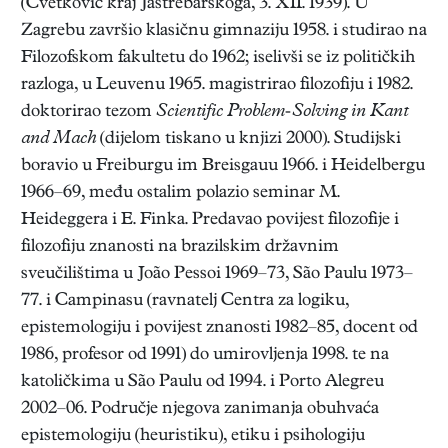
(Cvetković kraj Jastrebarskoga, 3. XII. 1939). U
Zagrebu završio klasičnu gimnaziju 1958. i studirao na
Filozofskom fakultetu do 1962; iselivši se iz političkih
razloga, u Leuvenu 1965. magistrirao filozofiju i 1982.
doktorirao tezom
Scientific Problem-Solving in Kant
and Mach
(dijelom tiskano u knjizi 2000). Studijski
boravio u Freiburgu im Breisgauu 1966. i Heidelbergu
1966–69, među ostalim polazio seminar M.
Heideggera i E. Finka. Predavao povijest filozofije i
filozofiju znanosti na brazilskim državnim
sveučilištima u João Pessoi 1969–73, São Paulu 1973–
77. i Campinasu (ravnatelj Centra za logiku,
epistemologiju i povijest znanosti 1982–85, docent od
1986, profesor od 1991) do umirovljenja 1998. te na
katoličkima u São Paulu od 1994. i Porto Alegreu
2002–06. Područje njegova zanimanja obuhvaća
epistemologiju (heuristiku), etiku i psihologiju