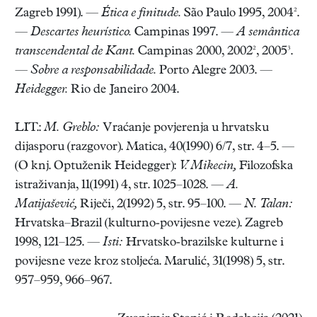
Zagreb 1991). —
Ética e finitude.
São Paulo 1995, 2004².
—
Descartes heurístico.
Campinas 1997. —
A semântica
transcendental de Kant.
Campinas 2000, 2002², 2005³.
—
Sobre a responsabilidade.
Porto Alegre 2003. —
Heidegger.
Rio de Janeiro 2004.
LIT.:
M. Greblo:
Vraćanje povjerenja u hrvatsku
dijasporu (razgovor). Matica, 40(1990) 6/7, str. 4–5. —
(O knj. Optuženik Heidegger):
V. Mikecin,
Filozofska
istraživanja, 11(1991) 4, str. 1025–1028. —
A.
Matijašević,
Riječi, 2(1992) 5, str. 95–100. —
N. Talan:
Hrvatska–Brazil (kulturno-povijesne veze). Zagreb
1998, 121–125. —
Isti:
Hrvatsko-brazilske kulturne i
povijesne veze kroz stoljeća. Marulić, 31(1998) 5, str.
957–959, 966–967.