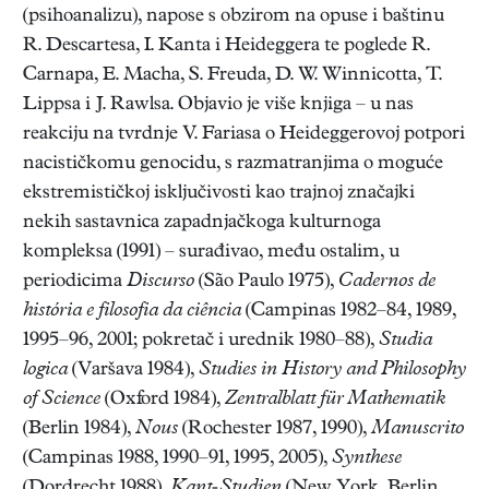
(psihoanalizu), napose s obzirom na opuse i baštinu
R. Descartesa, I. Kanta i Heideggera te poglede R.
Carnapa, E. Macha, S. Freuda, D. W. Winnicotta, T.
Lippsa i J. Rawlsa. Objavio je više knjiga – u nas
reakciju na tvrdnje V. Fariasa o Heideggerovoj potpori
nacističkomu genocidu, s razmatranjima o moguće
ekstremističkoj isključivosti kao trajnoj značajki
nekih sastavnica zapadnjačkoga kulturnoga
kompleksa (1991) – surađivao, među ostalim, u
periodicima
Discurso
(São Paulo 1975),
Cadernos de
história e filosofia da ciência
(Campinas 1982–84, 1989,
1995–96, 2001; pokretač i urednik 1980–88),
Studia
logica
(Varšava 1984),
Studies in History and Philosophy
of Science
(Oxford 1984),
Zentralblatt für Mathematik
(Berlin 1984),
Nous
(Rochester 1987, 1990),
Manuscrito
(Campinas 1988, 1990–91, 1995, 2005),
Synthese
(Dordrecht 1988),
Kant-Studien
(New York, Berlin