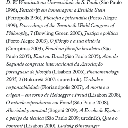
D. W. Winnicott na Universidade de S. Paulo
(São Paulo
1996),
Festschrift em homenagem a Ernildo Stein
(Petrópolis 1996),
Filosofia e psicanálise
(Porto Alegre
1999),
Proceedings of the Twentieth World Congress of
Philosophy,
7 (Bowling Green 2000),
Justiça e política
(Porto Alegre 2003),
O filósofo e a sua história
(Campinas 2003),
Freud na filosofia brasileira
(São
Paulo 2005),
Kant no Brasil
(São Paulo 2005),
Atas do
Segundo congresso internacional da Associação
portuguesa de filosofia
(Lisabon 2006),
Phenomenology
2005,
2 (Bukurešt 2007; suurednik),
Verdade e
responsabilidade
(Florianópolis 2007),
A morte e a
origem
–
em torno de Heidegger e Freud
(Lisabon 2008),
O método especulativo em Freud
(São Paulo 2008),
Alteridad y amistad
(Bogotá 2009),
A Escola de Kyoto e
o perigo da técnica
(São Paulo 2009; urednik),
Que e o
homem?
(Lisabon 2010),
Ludwig Binswanger