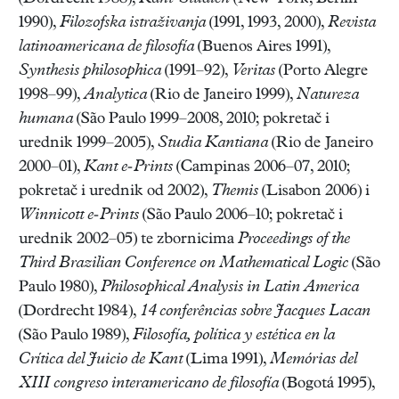
1990),
Filozofska istraživanja
(1991, 1993, 2000),
Revista
latinoamericana de filosofía
(Buenos Aires 1991),
Synthesis philosophica
(1991–92),
Veritas
(Porto Alegre
1998–99),
Analytica
(Rio de Janeiro 1999),
Natureza
humana
(São Paulo 1999–2008, 2010; pokretač i
urednik 1999–2005),
Studia Kantiana
(Rio de Janeiro
2000–01),
Kant e-Prints
(Campinas 2006–07, 2010;
pokretač i urednik od 2002),
Themis
(Lisabon 2006) i
Winnicott e-Prints
(São Paulo 2006–10; pokretač i
urednik 2002–05) te zbornicima
Proceedings of the
Third Brazilian Conference on Mathematical Logic
(São
Paulo 1980),
Philosophical Analysis in Latin America
(Dordrecht 1984),
14 conferências sobre Jacques Lacan
(São Paulo 1989),
Filosofía, política y estética en la
Crítica del Juicio de Kant
(Lima 1991),
Memórias del
XIII congreso interamericano de filosofía
(Bogotá 1995),