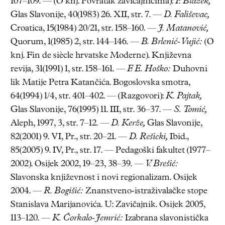
107–109. — (O knj. Povratak zavičajnicima):
P. Blažek,
Glas Slavonije, 40(1983) 26. XII, str. 7. —
D. Fališevac,
Croatica, 15(1984) 20/21, str. 158–160. —
J. Matanović,
Quorum, 1(1985) 2, str. 144–146. —
B. Brlenić-Vujić:
(O
knj. Fin de siècle hrvatske Moderne). Književna
revija, 31(1991) 1, str. 158–161. —
F. E. Hoško:
Duhovni
lik Matije Petra Katančića. Bogoslovska smotra,
64(1994) 1/4, str. 401–402. — (Razgovori):
K. Pajtak,
Glas Slavonije, 76(1995) 11. III, str. 36–37. —
S. Tomić,
Aleph, 1997, 3, str. 7–12. —
D. Kerže,
Glas Slavonije,
82(2001) 9. VI, Pr., str. 20–21. —
D. Rešicki,
Ibid.,
85(2005) 9. IV, Pr., str. 17. — Pedagoški fakultet (1977–
2002). Osijek 2002, 19–23, 38–39. —
V. Brešić:
Slavonska književnost i novi regionalizam. Osijek
2004. —
R. Bogišić:
Znanstveno-istraživalačke stope
Stanislava Marijanovića. U: Zavičajnik. Osijek 2005,
113–120. —
K. Čorkalo-Jemrić:
Izabrana slavonistička