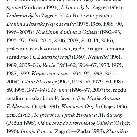
pjesme
(Vinkovci 1994),
Izbor iz djela
(Zagreb 1994) i
Izabrana djela
(Zagreb 2014). Redovito pišući u
Danima Hvarskog(a) kazališta
(1978, 1986, 1988–90,
1996–2005) i
Krležinim danima u Osijeku
(1992–93,
1995–97, 1999–2004, 2006, 2008, 2010–14, 2016),
prilozima iz »slavonistike« i, rjeđe, drugim temama
surađivao i u
Zadarskoj reviji
(1960),
Republici
(1961,
1989, 2005–06),
Reviji
(1961–62, 1964–67, 1973, 1975,
1987, 1989;
Književna revija,
1994–95, 1998–2001,
2004),
Glasu Slavonije
(1967, 1973–76, 1979–80, 1987–
89, 1995, 1997–99) i
Forumu
(1996–97, 2007) te, među
ostalim, u izdanjima
Vrijeme i djelo Matije Antuna
Reljkovića
(Osijek 1991),
Književni Osijek
(Osijek 1996;
priređivač),
Književnost i jezik Hrvata u Mađarskoj
(Pečuh 1996),
Od turskog do suvremenog Osijeka
(Osijek
1996),
Franjo Fancev
(Zagreb—Zadar 1998),
Zbornik o