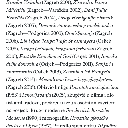
Branku Vodniku
(Zagreb 2001),
Zbornik o Ivanu
Milčetiću
(Zagreb—Varaždin 2002),
Dani Julija
Benešića
(Zagreb 2004),
Drugi Hercigonjin zbornik
(Zagreb 2005),
Dnevnik čitanja jednog intelektualca
(Zagreb—Podgorica 2006),
Osmišljavanja
(Zagreb
2006),
Lik i djelo Josipa Jurja Strossmayera
(Osijek
2008),
Knjige poštujući, knjigama poštovan
(Zagreb
2010),
First the Kingdom of God
(Osijek 2011),
Između
dviju domovina
(Osijek—Podgorica 2011),
Sanjari i
znanstvenici
(Osijek 2013),
Zbornik o Ivi Frangešu
(Zagreb 2013) i
Meandrima hrvatskoga glagoljaštva
(Zagreb 2016). Objavio knjige
Povratak zavičajnicima
(1983) i
Iznovljavanja
(2005), skupivši u njima i dio
tiskanih radova, proširenu tezu s osobitim osvrtom
na »osječki krug« moderne
Fin de siècle hrvatske
Moderne
(1990) i monografiju
Hrvatsko pjevačko
društvo »Lipa«
(1987). Priredio spomenicu
70 godina