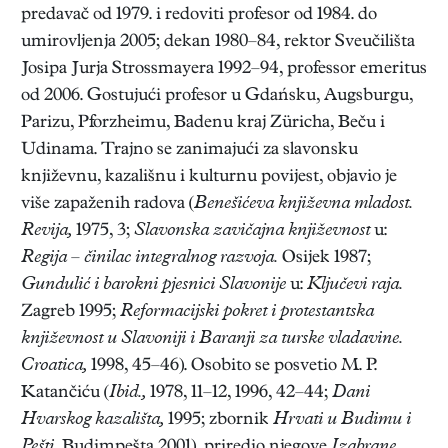
predavač od 1979. i redoviti profesor od 1984. do
umirovljenja 2005; dekan 1980–84, rektor Sveučilišta
Josipa Jurja Strossmayera 1992–94, professor emeritus
od 2006. Gostujući profesor u Gdańsku, Augsburgu,
Parizu, Pforzheimu, Badenu kraj Züricha, Beču i
Udinama. Trajno se zanimajući za slavonsku
književnu, kazališnu i kulturnu povijest, objavio je
više zapaženih radova (
Benešićeva književna mladost.
Revija,
1975, 3;
Slavonska zavičajna književnost
u:
Regija – činilac integralnog razvoja.
Osijek 1987;
Gundulić i barokni pjesnici Slavonije
u:
Ključevi raja.
Zagreb 1995;
Reformacijski pokret i protestantska
književnost u Slavoniji i Baranji za turske vladavine.
Croatica,
1998, 45–46). Osobito se posvetio M. P.
Katančiću (
Ibid.,
1978, 11–12, 1996, 42–44;
Dani
Hvarskog kazališta,
1995; zbornik
Hrvati u Budimu i
Pešti.
Budimpešta 2001), priredio njegove
Izabrane