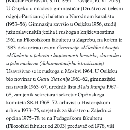
(Kloštar Podravski, 3. III. 1935 — Osijek, 10. VI. 2019).
U Osijeku u mladosti gimnastičar (Društvo za tjelesni
odgoj »Partizan«) i baletan u Narodnom kazalištu
(1953–56). Gimnaziju završio u Osijeku 1956, studij
južnoslavenskih jezika i ruskoga s književnostima
1961. na Filozofskom fakultetu u Zagrebu, na kojem je
1983. doktorirao tezom
Generacije »Mladih« i časopis
»Mladost« u pokretu i književnosti hrvatske, slovenske i
srpske moderne (dokumentacijsko istraživanje).
Usavršivao se iz ruskoga u Moskvi 1964. U Osijeku
bio novinar u
Glasu Slavonije
1961–62, gimnazijski
nastavnik 1963–67, urednik lista
Mala štampa
1967–
68, zamjenik sekretara i sekretar Općinskoga
komiteta SKH 1968–72, arhivist u Historijskom
arhivu 1973–75, savjetnik za školstvo u Zajednici
općina 1975–78. te na Pedagoškom fakultetu
(Filozofski fakultet od 2003) predavač od 1978, viši