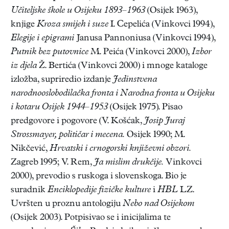
Učiteljske škole u Osijeku 1893–1963
(Osijek 1963),
knjige
Kroza smijeh i suze
I. Cepelića (Vinkovci 1994),
Elegije i epigrami
Janusa Pannoniusa (Vinkovci 1994),
Putnik bez putovnice
M. Peića (Vinkovci 2000),
Izbor
iz djela
Ž. Bertića (Vinkovci 2000) i mnoge kataloge
izložba, supriredio izdanje
Jedinstvena
narodnooslobodilačka fronta i Narodna fronta u Osijeku
i kotaru Osijek 1944–1953
(Osijek 1975). Pisao
predgovore i pogovore (V. Košćak,
Josip Juraj
Strossmayer, političar i mecena.
Osijek 1990; M.
Nikčević,
Hrvatski i crnogorski književni obzori.
Zagreb 1995; V. Rem,
Ja mislim drukčije.
Vinkovci
2000), prevodio s ruskoga i slovenskoga. Bio je
suradnik
Enciklopedije fizičke kulture
i
HBL
LZ.
Uvršten u proznu antologiju
Nebo nad Osijekom
(Osijek 2003). Potpisivao se i inicijalima te