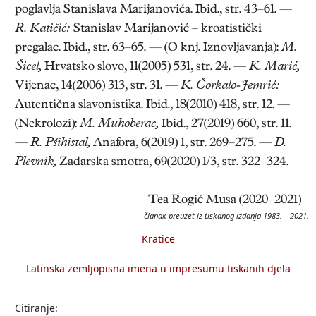
poglavlja Stanislava Marijanovića. Ibid., str. 43–61. —
R. Katičić:
Stanislav Marijanović – kroatistički
pregalac. Ibid., str. 63–65. — (O knj. Iznovljavanja):
M.
Šicel,
Hrvatsko slovo, 11(2005) 531, str. 24. —
K. Marić,
Vijenac, 14(2006) 313, str. 31. —
K. Čorkalo-Jemrić:
Autentična slavonistika. Ibid., 18(2010) 418, str. 12. —
(Nekrolozi):
M. Muhoberac,
Ibid., 27(2019) 660, str. 11.
—
R. Pšihistal,
Anafora, 6(2019) 1, str. 269–275. —
D.
Plevnik,
Zadarska smotra, 69(2020) 1/3, str. 322–324.
Tea Rogić Musa (2020–2021)
članak preuzet iz tiskanog izdanja 1983. – 2021.
Kratice
Latinska zemljopisna imena u impresumu tiskanih djela
Citiranje: