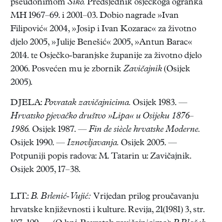
pseudonimom
Šiko.
Predsjednik osječkoga ogranka
MH 1967–69. i 2001–03. Dobio nagrade »Ivan
Filipović« 2004, »Josip i Ivan Kozarac« za životno
djelo 2005, »Julije Benešić« 2005, »Antun Barac«
2014. te Osječko-baranjske županije za životno djelo
2006. Posvećen mu je zbornik
Zavičajnik
(Osijek
2005).
DJELA:
Povratak zavičajnicima.
Osijek 1983. —
Hrvatsko pjevačko društvo »Lipa« u Osijeku 1876–
1986.
Osijek 1987. —
Fin de siècle hrvatske Moderne.
Osijek 1990. —
Iznovljavanja.
Osijek 2005. —
Potpuniji popis radova: M. Tatarin u: Zavičajnik.
Osijek 2005, 17–38.
LIT.:
B. Brlenić-Vujić:
Vrijedan prilog proučavanju
hrvatske književnosti i kulture. Revija, 21(1981) 3, str.