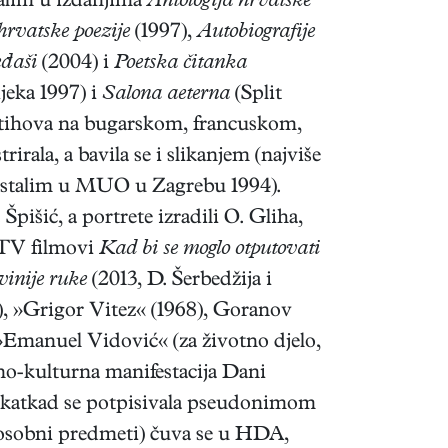
talim u izdanjima
Antologija hrvatske
hrvatske poezije
(1997),
Autobiografije
đaši
(2004) i
Poetska čitanka
jeka 1997) i
Salona aeterna
(Split
 stihova na bugarskom, francuskom,
rala, a bavila se i slikanjem (najviše
u ostalim u MUO u Zagrebu 1994).
 Špišić, a portrete izradili O. Gliha,
 TV filmovi
Kad bi se moglo otputovati
vinije ruke
(2013, D. Šerbedžija i
), »Grigor Vitez« (1968), Goranov
»Emanuel Vidović« (za životno djelo,
no-kulturna manifestacija Dani
ma katkad se potpisivala pseudonimom
i osobni predmeti) čuva se u HDA,