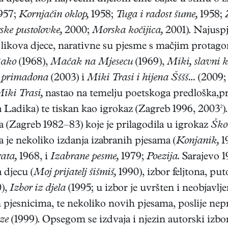
957;
Kornjačin oklop,
1958;
Tuga i radost šume,
1958;
ske pustolovke,
2000;
Morska kočijica,
2001). Najuspje
likova djece, narativne su pjesme s mačjim protag
Bako
(1968),
Mačak na Mjesecu
(1969),
Miki, slavni 
i primadona
(2003) i
Miki Trasi i hijena Šššš…
(2009; 
iki Trasi,
nastao na temelju poetskoga predloška,p
Ladika) te tiskan kao igrokaz (Zagreb 1996, 2003²). 
a (Zagreb 1982–83) koje je prilagodila u igrokaz
Škol
 je nekoliko izdanja izabranih pjesama (
Konjanik,
1
ata,
1968, i
Izabrane pesme,
1979;
Poezija.
Sarajevo 1
 djecu (
Moj prijatelj šišmiš,
1990), izbor feljtona, puto
),
Izbor iz djela
(1995; u izbor je uvršten i neobjavlj
pjesnicima, te nekoliko novih pjesama, poslije nepr
ze
(1999). Opsegom se izdvaja i njezin autorski izbo