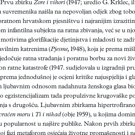
. Prvu zbirku
Zore i vihori
(1947; uredio G. Krklec, i
u suvremenika naišla na nepovoljan odjek zbog tobo
oratnom hrvatskom pjesništvu i najranijim izraziti
 infantilna subjekta na ratna zbivanja, već se u njo
u motivima glorifikacije djetinjstva i mladosti te za
vilnim katrenima (
Pjesme,
1948), koja je prema mišl
dočuje ratna stradanja i poratnu borbu za novi živ
n ratne katastrofe (1947. sudjelovala u izgradnji p
 prema jednodušnoj je ocjeni kritike najuspjelija i 
on ljubavnim odnosom nadahnuta ženskoga glasa bio
rao egzistencijalizam tada propulzivne krugovaške po
nja s drugošću. Ljubavnim zbirkama hipertrofirano 
 vraćen moru
i
Ti i nikad
(obje 1959), u kojima domin
nu popularnost u najšire publike. Nakon prvih zbirk
eloj fazi metaforom osjećaja životne promašenosti i