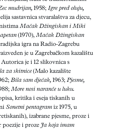
Zec mudrijan,
1958;
Igre pred oluju,
lija sastavnica stvaralaštva za djecu,
onistima
Mačak Džingiskan i Miki
kapetan
(1970),
Mačak Džingiskan
radijska igra na Radio-Zagrebu
raizveden je u Zagrebačkom kazalištu
Autorica je i 12 slikovnica s
a za skitnice
(Malo kazalište
962;
Bila sam dječak,
1963;
Pjesme,
988;
More nosi naranče u luku.
pisa, kritika i eseja tiskanih u
eni
Sonetni pentagram
iz 1975, u
etiskanih), izabrane pjesme, proze i
r poezije i proze
Ja koja imam