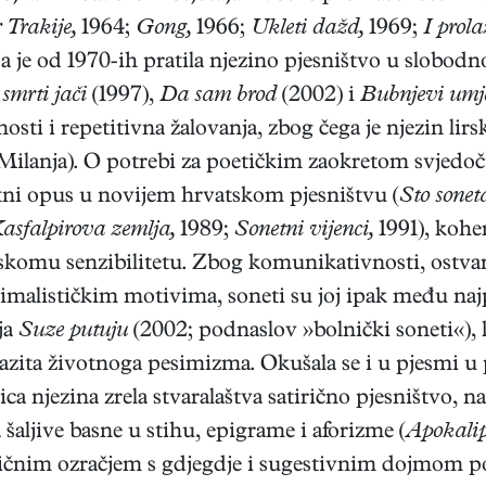
 Trakije,
1964;
Gong,
1966;
Ukleti dažd,
1969;
I prol
ja je od 1970-ih pratila njezino pjesništvo u slobodn
smrti jači
(1997),
Da sam brod
(2002) i
Bubnjevi umje
sti i repetitivna žalovanja, zbog čega je njezin lirsk
 Milanja). O potrebi za poetičkim zaokretom svjedo
netni opus u novijem hrvatskom pjesništvu (
Sto sonet
asfalpirova zemlja,
1989;
Sonetni vijenci,
1991), kohe
skomu senzibilitetu. Zbog komunikativnosti, ostv
imalističkim motivima, soneti su joj ipak među na
ja
Suze putuju
(2002; podnaslov »bolnički soneti«),
razita životnoga pesimizma. Okušala se i u pjesmi u 
ica njezina zrela stvaralaštva satirično pjesništvo,
a šaljive basne u stihu, epigrame i aforizme (
Apokalip
ričnim ozračjem s gdjegdje i sugestivnim dojmom p