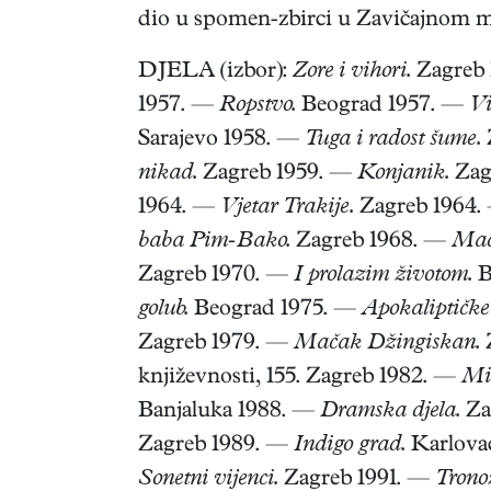
dio u spomen-zbirci u Zavičajnom m
DJELA (izbor):
Zore i vihori.
Zagreb
1957. —
Ropstvo.
Beograd 1957. —
Vi
Sarajevo 1958. —
Tuga i radost šume.
nikad.
Zagreb 1959. —
Konjanik.
Zag
1964. —
Vjetar Trakije.
Zagreb 1964
baba Pim-Bako.
Zagreb 1968. —
Mač
Zagreb 1970. —
I prolazim životom.
B
golub.
Beograd 1975. —
Apokaliptičke
Zagreb 1979. —
Mačak Džingiskan.
književnosti, 155. Zagreb 1982. —
Mik
Banjaluka 1988. —
Dramska djela.
Za
Zagreb 1989. —
Indigo grad.
Karlova
Sonetni vijenci.
Zagreb 1991. —
Trono