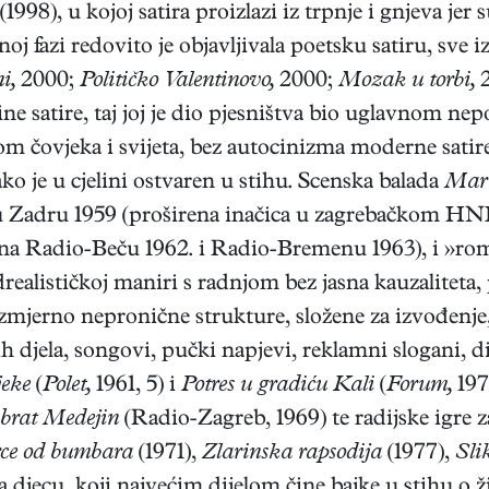
(1998), u kojoj satira proizlazi iz trpnje i gnjeva je
 fazi redovito je objavljivala poetsku satiru, sve izr
i,
2000;
Političko Valentinovo,
2000;
Mozak u torbi,
2
ne satire, taj joj je dio pjesništva bio uglavnom n
m čovjeka i svijeta, bez autocinizma moderne satir
ako je u cjelini ostvaren u stihu. Scenska balada
Mari
 Zadru 1959 (proširena inačica u zagrebačkom HNK
na Radio-Beču 1962. i Radio-Bremenu 1963), i »r
ealističkoj maniri s radnjom bez jasna kauzaliteta
zmjerno nepronične strukture, složene za izvođen
ih djela, songovi, pučki napjevi, reklamni slogani, di
jeke
(
Polet,
1961, 5) i
Potres u gradiću Kali
(
Forum,
197
 brat Medejin
(Radio-Zagreb, 1969) te radijske igre 
ce od bumbara
(1971),
Zlarinska rapsodija
(1977),
Sli
djecu, koji najvećim dijelom čine bajke u stihu o ž