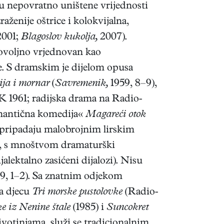
r su nepovratno uništene vrijednosti
aženije oštrice i kolokvijalna,
001;
Blagoslov kukolja,
2007).
epovoljno vrjednovan kao
e. S dramskim je dijelom opusa
ja i mornar
(
Savremenik,
1959, 8–9),
 1961; radijska drama na Radio-
omantična komedija«
Magareći otok
, pripadaju malobrojnim lirskim
je, s mnoštvom dramaturški
jalektalno zasićeni dijalozi). Nisu
9, 1–2). Sa znatnim odjekom
za djecu
Tri morske pustolovke
(Radio-
ke iz Nenine štale
(1985) i
Suncokret
ivotinjama, služi se tradicionalnim