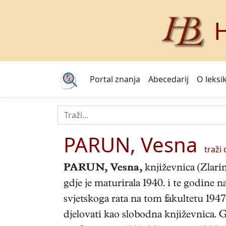
H
Portal znanja
Abecedarij
O leksi
PARUN, Vesna
traži d
PARUN, Vesna
,
književnica (Zlarin
gdje je maturirala 1940. i te godine 
svjetskoga rata na tom fakultetu 1947.
djelovati kao slobodna književnica. 