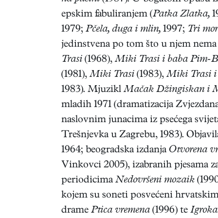
epskim fabuliranjem (
Patka Zlatka,
1
1979;
Pčela, duga i mlin,
1997;
Tri mor
jedinstvena po tom što u njem nema 
Trasi
(1968),
Miki Trasi i baba Pim-
(1981),
Miki Trasi
(1983),
Miki Trasi 
1983). Mjuzikl
Mačak Džingiskan i M
mladih 1971 (dramatizacija Zvjezdana 
naslovnim junacima iz psećega svijet
Trešnjevka u Zagrebu, 1983). Objavila
1964; beogradska izdanja
Otvorena vr
Vinkovci 2005), izabranih pjesama za
periodicima
Nedovršeni mozaik
(1990
kojem su soneti posvećeni hrvatskim 
drame
Ptica vremena
(1996) te
Igroka