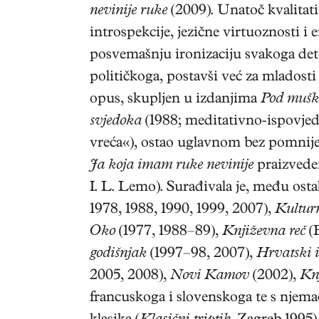
nevinije ruke
(2009). Unatoč kvalitati
introspekcije, jezične virtuoznosti i
posvemašnju ironizaciju svakoga de
političkoga, postavši već za mladosti
opus, skupljen u izdanjima
Pod mušk
svjedoka
(1988; meditativno-ispovjedn
vreća«), ostao uglavnom bez pomnije
Ja koja imam ruke nevinije
praizvede
I. L. Lemo). Surađivala je, među ost
1978, 1988, 1990, 1999, 2007),
Kultur
Oko
(1977, 1988–89),
Književna reč
(
godišnjak
(1997–98, 2007),
Hrvatski i
2005, 2008),
Novi Kamov
(2002),
Kn
francuskoga i slovenskoga te s njema