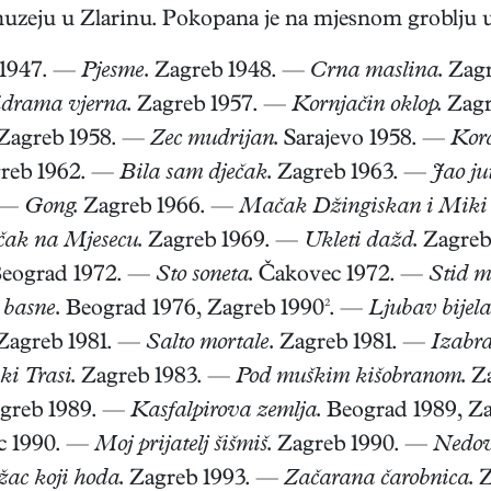
uzeju u Zlarinu. Pokopana je na mjesnom groblju
 1947. —
Pjesme.
Zagreb 1948. —
Crna maslina.
Zagr
drama vjerna.
Zagreb 1957. —
Kornjačin oklop.
Zagr
Zagreb 1958. —
Zec mudrijan.
Sarajevo 1958. —
Kora
reb 1962. —
Bila sam dječak.
Zagreb 1963. —
Jao jut
. —
Gong.
Zagreb 1966. —
Mačak Džingiskan i Miki 
ak na Mjesecu.
Zagreb 1969. —
Ukleti dažd.
Zagreb
eograd 1972. —
Sto soneta.
Čakovec 1972. —
Stid me
 basne.
Beograd 1976, Zagreb 1990². —
Ljubav bijela
Zagreb 1981. —
Salto mortale.
Zagreb 1981. —
Izabra
i Trasi.
Zagreb 1983. —
Pod muškim kišobranom.
Za
greb 1989. —
Kasfalpirova zemlja.
Beograd 1989, Z
c 1990. —
Moj prijatelj šišmiš.
Zagreb 1990. —
Nedov
žac koji hoda.
Zagreb 1993. —
Začarana čarobnica.
Z