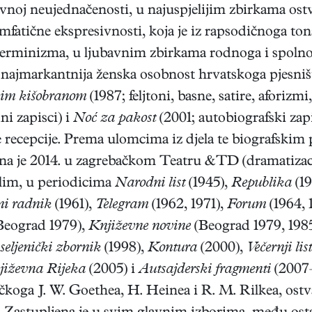
vnoj neujednačenosti, u najuspjelijim zbirkama ostv
 emfatične ekspresivnosti, koja je iz rapsodičnoga to
terminizma, u ljubavnim zbirkama rodnoga i spolno
 najmarkantnija ženska osobnost hrvatskoga pjesništ
im kišobranom
(1987; feljtoni, basne, satire, aforizm
i zapisci) i
Noć za pakost
(2001; autobiografski za
 recepcije. Prema ulomcima iz djela te biografski
na je 2014. u zagrebačkom Teatru &TD (dramatizaci
alim, u periodicima
Narodni list
(1945),
Republika
(19
ni radnik
(1961),
Telegram
(1962, 1971),
Forum
(1964, 
Beograd 1979),
Književne novine
(Beograd 1979, 198
seljenički zbornik
(1998),
Kontura
(2000),
Večernji list
jiževna Rijeka
(2005) i
Autsajderski fragmenti
(2007–
čkoga J. W. Goethea, H. Heinea i R. M. Rilkea, ostv