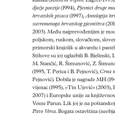
klasika (
Klasični triptih.
Zagreb 1995).
dječje poezije
(1994),
Pjesnici druge mo
hrvatskih pisaca
(1997),
Antologija h
suvremenoga hrvatskog pjesništva
(201
2003). Među najprevođenijim je mode
poljskom, ruskom, slovačkom, slovensk
primorski krajolik u akvarelu i past
Stihove su joj uglazbili B. Bjelinski, I
M. Stančić, R. Šimunović, Z. Šimuno
(1995, T. Perica i B. Pejnović),
Crna m
Pejnović). Dobila je nagrade MH (194
vijenac (1995), »Tin Ujević« (2003),
2007) i Europske unije za književnos
Vesne Parun. Lik joj je na poštansk
Pave Versa.
Bogata ostavština (neobja