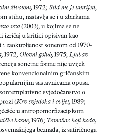
azim životom,
1972;
Stid me je umrijeti,
om stihu, nastavlja se i u zbirkama
sto srca
(2003), u kojima se ne
i izričaj u kritici opisivan kao
či i zaokupljenost sonetom od 1970-
a,
1972;
Olovni golub,
1975;
Ljubav
rencija sonetne forme nije uvijek
arene konvencionalnim gričanskim
jpopularnijim sastavnicama opusa.
 kontemplativno svjedočanstvo o
prozi (
Krv svjedoka i cvijet,
1989;
 najčešće u antropomorfizacijskom
tičke basne,
1976;
Tronožac koji hoda,
osvemašnjega beznađa, iz satiričnoga