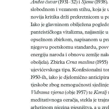
Anđeo čuvar
(1931–32) i
Sjeme
(1938)
slobodnom i vezanom stihu, koja je 
novija kritika drži prekretnicom u p
Iako je glavninom obilježena pogledom
panteističkoga vitalizma, najjasnije 
opsežnom zbirkom, napisanom u pra
njegovu poetskomu standardu, posvje
energiju naroda i obnovu zemlje nako
oboljela). Zbirka
Crna maslina
(1955)
ujevićevskoga tipa. Konfesionalni t
1950-ih, iako je djelomično anticipi
tjeskobe zbog nemogućnosti sjedinje
Vidrama vjerna
(obje 1957) te
Koralj
meditativnoga ozračja, stekla je traj
arhetipom njezina pjesništva, a u zr