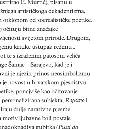
lustrirao E. Murtić), pisanu u
žnjega artističkoga dekadentizma,
m otklonom od socrealističke poetike.
j očituju bitne značajke
divljenosti svijetom prirode. Drugom,
jenju kritike ustupak režimu i
ot te s izraženim patosom veliča
ruge Šamac—Sarajevo, kad je i
glavni je njezin prinos neosimbolizmu
 je novost u hrvatskom pjesništvu
etike, ponajviše kao očitovanje
personalizirana subjekta,
Ropstvo
i
iraju dulje narativne pjesme
a motiv ljubavne boli postaje
 nenadoknadiva gubitka (
Pusti da