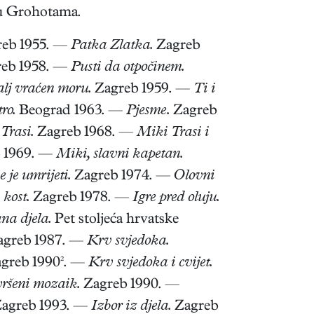
 u Grohotama.
eb 1955. —
Patka Zlatka.
Zagreb
eb 1958. —
Pusti da otpočinem.
lj vraćen moru.
Zagreb 1959. —
Ti i
ro.
Beograd 1963. —
Pjesme.
Zagreb
Trasi.
Zagreb 1968. —
Miki Trasi i
 1969. —
Miki, slavni kapetan.
 je umrijeti.
Zagreb 1974. —
Olovni
 kost.
Zagreb 1978. —
Igre pred oluju.
na djela.
Pet stoljeća hrvatske
greb 1987. —
Krv svjedoka.
agreb 1990². —
Krv svjedoka i cvijet.
ršeni mozaik.
Zagreb 1990. —
agreb 1993. —
Izbor iz djela.
Zagreb