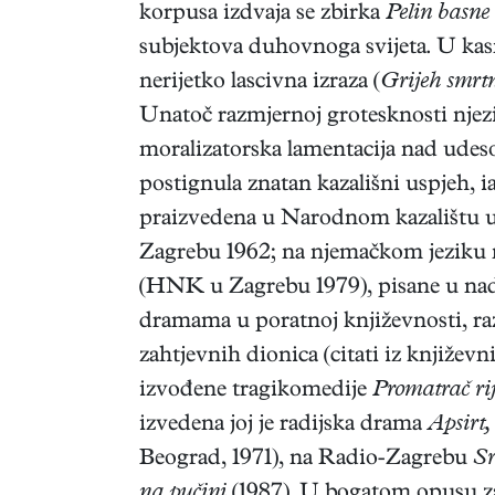
korpusa izdvaja se zbirka
Pelin basne
subjektova duhovnoga svijeta. U kasnoj
nerijetko lascivna izraza (
Grijeh smrtn
Unatoč razmjernoj grotesknosti njezi
moralizatorska lamentacija nad udeso
postignula znatan kazališni uspjeh, i
praizvedena u Narodnom kazalištu u
Zagrebu 1962; na njemačkom jeziku 
(HNK u Zagrebu 1979), pisane u nadr
dramama u poratnoj književnosti, ra
zahtjevnih dionica (citati iz književn
izvođene tragikomedije
Promatrač ri
izvedena joj je radijska drama
Apsirt,
Beograd, 1971), na Radio-Zagrebu
Sr
na pučini
(1987). U bogatom opusu za 