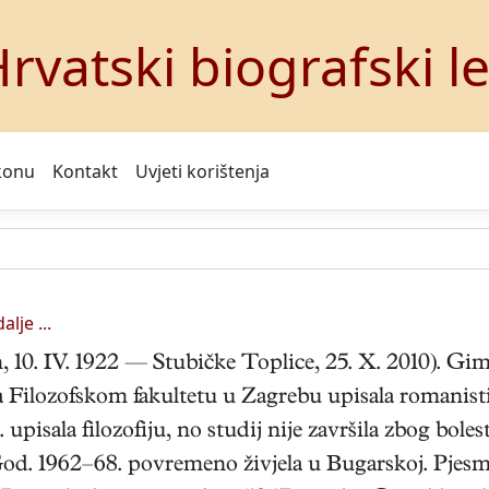
rvatski biografski l
konu
Kontakt
Uvjeti korištenja
alje ...
, 10. IV. 1922 — Stubičke Toplice, 25. X. 2010). Gim
na Filozofskom fakultetu u Zagrebu upisala romanist
 upisala filozofiju, no studij nije završila zbog bole
God. 1962–68. povremeno živjela u Bugarskoj. Pjesm