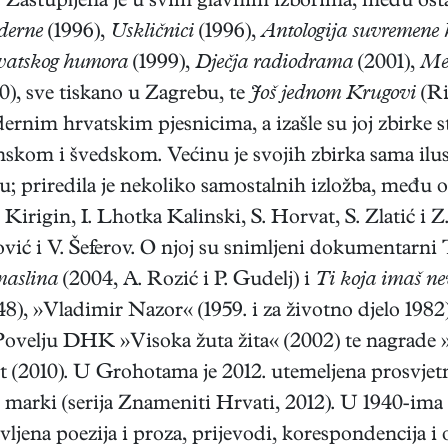
 Zastupljena je u svim glavnim izborima, među os
derne
(1996),
Uskličnici
(1996),
Antologija suvremene 
rvatskog humora
(1999),
Dječja radiodrama
(2001),
Me
0), sve tiskano u Zagrebu, te
Još jednom Krugovi
(Ri
rnim hrvatskim pjesnicima, a izašle su joj zbirke
om i švedskom. Većinu je svojih zbirka sama ilustri
elu; priredila je nekoliko samostalnih izložba, međ
. Kirigin, I. Lhotka Kalinski, S. Horvat, S. Zlatić i Z.
vić i V. Šeferov. O njoj su snimljeni dokumentarni
aslina
(2004, A. Rozić i P. Gudelj) i
Ti koja imaš ne
8), »Vladimir Nazor« (1959. i za životno djelo 1982
 Povelju DHK »Visoka žuta žita« (2002) te nagrade 
t (2010). U Grohotama je 2012. utemeljena prosvjet
oj marki (serija Znameniti Hrvati, 2012). U 1940-i
vljena poezija i proza, prijevodi, korespondencija 