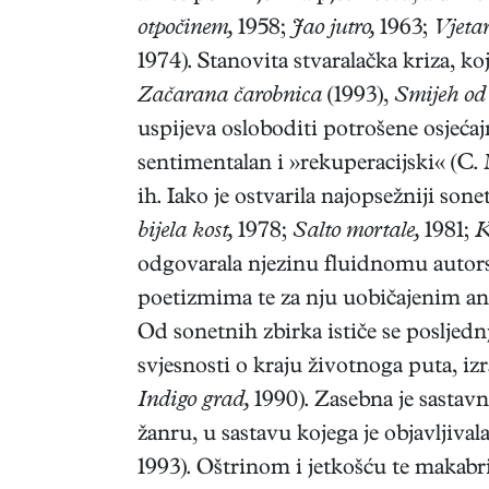
otpočinem,
1958;
Jao jutro,
1963;
Vjetar
1974). Stanovita stvaralačka kriza, ko
Začarana čarobnica
(1993),
Smijeh od 
uspijeva osloboditi potrošene osjećajno
sentimentalan i »rekuperacijski« (C.
ih. Iako je ostvarila najopsežniji so
bijela kost,
1978;
Salto mortale,
1981;
K
odgovarala njezinu fluidnomu autor
poetizmima te za nju uobičajenim an
Od sonetnih zbirka ističe se posljedn
svjesnosti o kraju životnoga puta, iz
Indigo grad,
1990). Zasebna je sastavn
žanru, u sastavu kojega je objavljival
1993). Oštrinom i jetkošću te makab