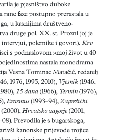
arila je pjesništvo duboke
na rane faze postupno prerastala u
ga, u kasnijima društveno-
va druge pol. XX. st. Prozni joj je
i, intervjui, polemike i govori),
Krv
pisci s podnaslovom »moj život u 40
m pojedinostima nastala monodrama
ja Vesna Tominac Matačić, redatelj
46, 1976, 1995, 2010),
Vjesnik
(1946,
1980),
15 dana
(1966),
Termin
(1976),
5),
Erasmus
(1993–94),
Zaprešićki
(2000),
Hrvatsko zagorje
(2001,
08). Prevodila je s bugarskoga,
arivši kanonske prijevode trojice