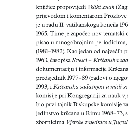
knjižice propovijedi
Veliki znak
(Zagr
prijevodom i komentarom Proklove h
je u radu II. vatikanskoga koncila 19
1965. Time je započeo nov tematski 
pisao u mnogobrojnim periodicima, 
(1981–1982). Kao jedan od najvećih p
1963, časopisa
Svesci – Kršćanska sad
dokumentaciju i informacije Kršćans
predsjednik 1977–89 (radovi o njego
1993, i
Kršćanska sadašnjost u misli svo
komisije pri Kongregaciji za nauk v
bio prvi tajnik Biskupske komisije z
jedinstvo kršćana u Rimu 1968–73, s
zbornicima
Vjerske zajednice u Jugosl