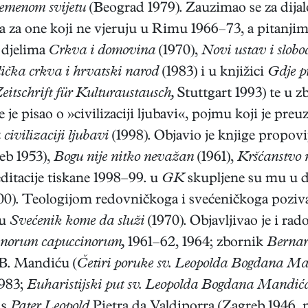
emenom svijetu
(Beograd 1979). Zauzimao se za dijalo
va za one koji ne vjeruju u Rimu 1966–73, a pitanji
m djelima
Crkva i domovina
(1970),
Novi ustav i slobod
ička crkva i hrvatski narod
(1983) i u knjižici
Gdje p
eitschrift für Kulturaustausch,
Stuttgart 1993) te u 
e je pisao o »civilizaciji ljubavi«, pojmu koji je preu
civilizaciji ljubavi
(1998). Objavio je knjige propo
eb 1953),
Bogu nije nitko nevažan
(1961),
Kršćanstvo 
ditacije tiskane 1998–99. u
GK
skupljene su mu u 
0). Teologijom redovničkoga i svećeničkoga poziva
lu
Svećenik kome da služi
(1970). Objavljivao je i ra
minorum capuccinorum,
1961–62, 1964; zbornik
Bernar
 B. Mandiću (
Četiri poruke sv. Leopolda Bogdana Ma
1983;
Euharistijski put sv. Leopolda Bogdana Mandić
is
Pater Leopold
Pietra da Valdiporra (Zagreb 1946, p