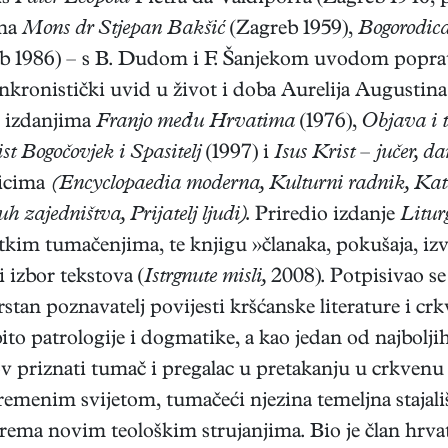
ima
Mons dr Stjepan Bakšić
(Zagreb 1959),
Bogorodic
b 1986) – s B. Dudom i F. Šanjekom uvodom poprat
inkronistički uvid u život i doba Aurelija Augustin
u izdanjima
Franjo među Hrvatima
(1976),
Objava i t
st Bogočovjek i Spasitelj
(1997) i
Isus Krist – jučer, da
dicima
(Encyclopaedia moderna, Kulturni radnik, Kate
h zajedništva, Prijatelj ljudi).
Priredio izdanje
Litur
tkim tumačenjima, te knjigu »članaka, pokušaja, iz
 izbor tekstova (
Istrgnute misli,
2008). Potpisivao s
stan poznavatelj povijesti kršćanske literature i cr
ito patrologije i dogmatike, a kao jedan od najbolji
ov priznati tumač i pregalac u pretakanju u crkvenu
menim svijetom, tumačeći njezina temeljna stajališ
rema novim teološkim strujanjima. Bio je član hrva