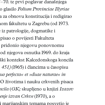
7–70. te prvi poglavar današnjega
o glasilo
Folium Provinciae Illyriae
za obnovu konstitucija i redigirao
om fakultetu u Zagrebu (od 1973.
 iz patrologije, dogmatike i
pisao o povijesti Fakulteta
no pridonio njegovu ponovnomu
 od njegova osnutka 1969. do kraja
oški kontekst Kalcedonskoga koncila
. 451)
(1965) i člancima u časopisu
o perfecta« et »duae naturae« in
 O životima i nauku crkvenih pisaca
cila
(
GK;
skupljeno u knjizi
Izazov
enje izvan Crkve
(1970), a o
i marijanskim temama posvetio je