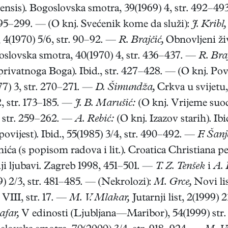
nsis). Bogoslovska smotra, 39(1969) 4, str. 492–4
 295–299. — (O knj. Svećenik kome da služi):
J. Kribl,
 4(1970) 5/6, str. 90–92. —
R. Brajčić,
Obnovljeni živ
slovska smotra, 40(1970) 4, str. 436–437. —
R. Braj
ivatnoga Boga). Ibid., str. 427–428. — (O knj. Povi
7) 3, str. 270–271. —
D. Šimundža,
Crkva u svijetu,
, str. 173–185. —
J. B. Marušić:
(O knj. Vrijeme suo
2, str. 259–262. —
A. Rebić:
(O knj. Izazov starih). Ibi
ovijest). Ibid., 55(1985) 3/4, str. 490–492. —
F. Šanj
ića (s popisom radova i lit.). Croatica Christiana pe
ji ljubavi. Zagreb 1998, 451–501. —
T. Z. Tenšek
i
A. 
) 2/3, str. 481–485. — (Nekrolozi):
M. Grce,
Novi lis
 VIII, str. 17. —
M. V. Mlakar,
Jutarnji list, 2(1999) 2
afar,
V edinosti (Ljubljana—Maribor), 54(1999) str