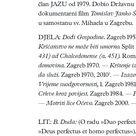
član JAZU od 1979. Dobio Državnu na
dokumentarni film
Tomislav Janko Šag
u samostanu sv. Mihaela u Zagrebu.
DJELA:
Dođi Gospodine.
Zagreb 19
Kršćanstvo ne može biti umorno.
Split
431) ad Chalcedonense (a. 451).
Roma
domovina.
Zagreb 1970. —
Krštenje 
da služi.
Zagreb 1970, 2010². —
Izazo
Vrijeme suodgovornosti,
1. Zagreb 1981
Crkve kroz povijest.
Zagreb 1984. —
P
—
Motriti lice Očevo.
Zagreb 2000. 
LIT.:
B. Duda:
(O radu »Duo perfecta
»Deus perfectus et homo perfectus«).