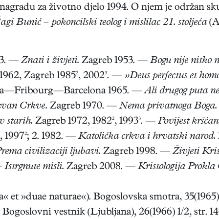
gradu za životno djelo 1994. O njem je održan sk
i Bunić – pokoncilski teolog i mislilac 21. stoljeća
(A
53. —
Znati i živjeti.
Zagreb 1953. —
Bogu nije nitko 
 1962, Zagreb 1985², 2002³. —
»Deus perfectus et homo
—Fribourg—Barcelona 1965. —
Ali drugog puta n
izvan Crkve.
Zagreb 1970. —
Nema privatnoga Boga.
v starih.
Zagreb 1972, 1982², 1993³. —
Povijest kršćans
, 1997²; 2. 1982. —
Katolička crkva i hrvatski narod.
rema civilizaciji ljubavi.
Zagreb 1998. —
Živjeti Kr
—
Istrgnute misli.
Zagreb 2008. —
Kristologija Prokla
« et »duae naturae«). Bogoslovska smotra, 35(1965) 
 Bogoslovni vestnik (Ljubljana), 26(1966) 1/2, str. 