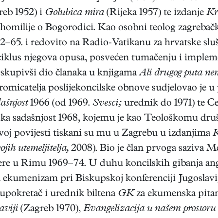
eb 1952) i
Golubica mira
(Rijeka 1957) te izdanje
Kr
omilije o Bogorodici. Kao osobni teolog zagrebačk
62–65. i redovito na Radio-Vatikanu za hrvatske slu
ciklus njegova opusa, posvećen tumačenju i impleme
skupivši dio članaka u knjigama
Ali drugog puta n
romicatelja poslijekoncilske obnove sudjelovao je 
ašnjost
1966 (od 1969.
Svesci;
urednik do 1971) te Cen
ka sadašnjost 1968, kojemu je kao Teološkomu druš
voj povijesti tiskani su mu u Zagrebu u izdanjima
K
jih utemeljitelja,
2008). Bio je član prvoga saziva 
jere u Rimu 1969–74. U duhu koncilskih gibanja a
a ekumenizam pri Biskupskoj konferenciji Jugoslavije
upokretač i urednik biltena
GK
za ekumenska pita
aviji
(Zagreb 1970),
Evangelizacija u našem prostoru