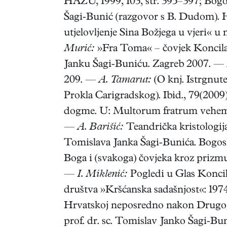
HAZU, 1999, 103, str. 395–397; Bogo
Šagi-Bunić (razgovor s B. Dudom). Hr
utjelovljenje Sina Božjega u vjeri« 
Murić:
»Fra Toma« – čovjek Koncila. 
Janku Šagi-Buniću. Zagreb 2007. —
209. —
A. Tamarut:
(O knj. Istrgnut
Prokla Carigradskog). Ibid., 79(2009
dogme. U: Multorum fratrum vehemen
—
A. Barišić:
Teandrička kristologij
Tomislava Janka Šagi-Bunića. Bogosl
Boga i (svakoga) čovjeka kroz prizmu
—
I. Miklenić:
Pogledi u Glas Koncil
društva »Kršćanska sadašnjost«: 1974
Hrvatskoj neposredno nakon Drugog v
prof. dr. sc. Tomislav Janko Šagi-Buni