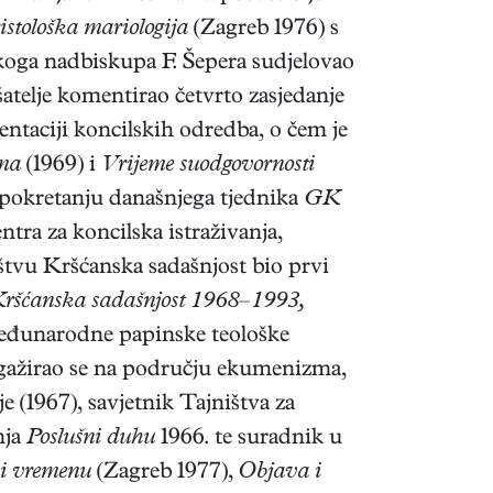
istološka mariologija
(Zagreb 1976) s
oga nadbiskupa F. Šepera sudjelovao
šatelje komentirao četvrto zasjedanje
ntaciji koncilskih odredba, o čem je
ema
(1969) i
Vrijeme suodgovornosti
u pokretanju današnjega tjednika
GK
tra za koncilska istraživanja,
tvu Kršćanska sadašnjost bio prvi
ršćanska sadašnjost 1968–1993,
Međunarodne papinske teološke
ngažirao se na području ekumenizma,
 (1967), savjetnik Tajništva za
nja
Poslušni duhu
1966. te suradnik u
 i vremenu
(Zagreb 1977),
Objava i