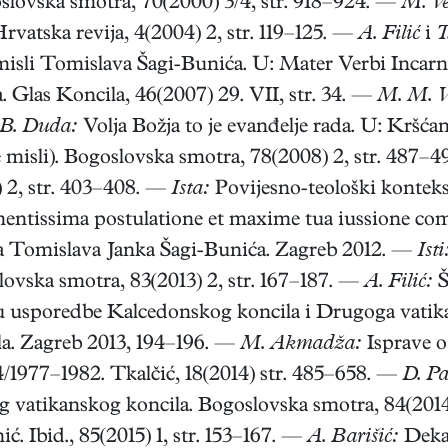
slovska smotra, 70(2000) 3/4, str. 918–924. —
M. Ve
vatska revija, 4(2004) 2, str. 119–125. —
A. Filić
i
T
u misli Tomislava Šagi-Bunića. U: Mater Verbi Incar
Glas Koncila, 46(2007) 29. VII, str. 34. —
M. M. V
B. Duda:
Volja Božja to je evanđelje rada. U: Kršća
e misli). Bogoslovska smotra, 78(2008) 2, str. 487–
) 2, str. 403–408. —
Ista:
Povijesno-teološki konteks
tissima postulatione et maxime tua iussione comp
a Tomislava Janka Šagi-Bunića. Zagreb 2012. —
Isti
ovska smotra, 83(2013) 2, str. 167–187. —
A. Filić:
Š
 usporedbe Kalcedonskog koncila i Drugoga vatikans
a. Zagreb 2013, 194–196. —
M. Akmadža:
Isprave o
/1977–1982. Tkalčić, 18(2014) str. 485–658. —
D. Pa
atikanskog koncila. Bogoslovska smotra, 84(2014) 
ć. Ibid., 85(2015) 1, str. 153–167. —
A. Barišić:
Dekan