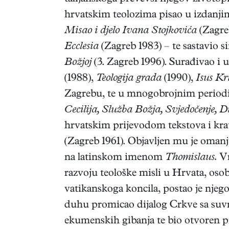
hrvatskim teolozima pisao u izdanj
Misao i djelo Ivana Stojkovića
(Zagre
Ecclesia
(Zagreb 1983) – te sastavio s
Božjoj
(3. Zagreb 1996). Surađivao i 
(1988),
Teologija grada
(1990),
Isus Kri
Zagrebu, te u mnogobrojnim perio
Cecilija, Služba Božja, Svjedočenje, Du
hrvatskim prijevodom tekstova i kra
(Zagreb 1961). Objavljen mu je omanji
na latinskom imenom
Thomislaus.
Vr
razvoju teološke misli u Hrvata, osob
vatikanskoga koncila, postao je njeg
duhu promicao dijalog Crkve sa suvre
ekumenskih gibanja te bio otvoren p