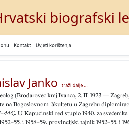
rvatski biografski l
konu
Kontakt
Uvjeti korištenja
slav Janko
traži dalje ...
eolog (Brodarovec kraj Ivanca, 2. II. 1923 — Zagreb,
 te na Bogoslovnom fakultetu u Zagrebu diplomirao 
4–446).
U Kapucinski red stupio 1940, za svećenika 
 1952–55. i 1958–59, provincijski tajnik 1952–55. i 1