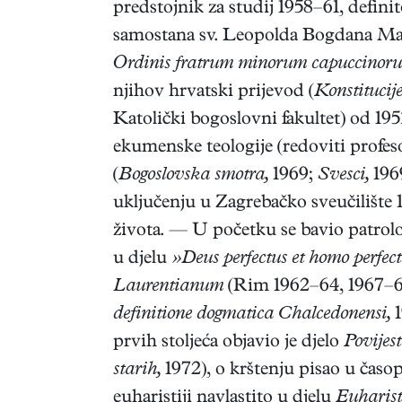
predstojnik za studij 1958–61, defini
samostana sv. Leopolda Bogdana Man
Ordinis fratrum minorum capuccinor
njihov hrvatski prijevod (
Konstitucij
Katolički bogoslovni fakultet) od 195
ekumenske teologije (redoviti profeso
(
Bogoslovska smotra,
1969;
Svesci,
196
uključenju u Zagrebačko sveučilište 
života. — U početku se bavio patrol
u djelu
»Deus perfectus et homo perfec
Laurentianum
(Rim 1962–64, 1967–68)
definitione dogmatica Chalcedonensi,
1
prvih stoljeća objavio je djelo
Povijest
starih,
1972), o krštenju pisao u časo
euharistiji navlastito u djelu
Euharist