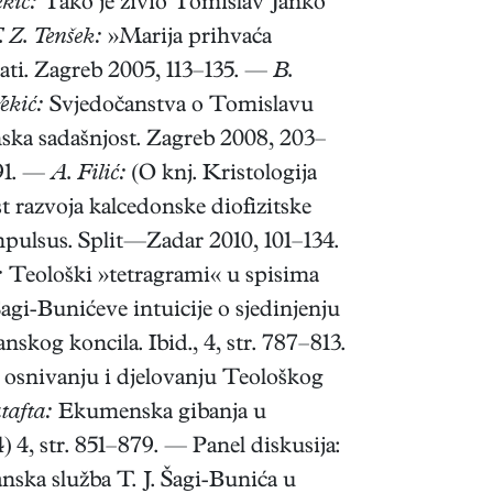
kić:
Tako je živio Tomislav Janko
. Z. Tenšek:
»Marija prihvaća
nati. Zagreb 2005, 113–135. —
B.
ekić:
Svjedočanstva o Tomislavu
nska sadašnjost. Zagreb 2008, 203–
491. —
A. Filić:
(O knj. Kristologija
t razvoja kalcedonske diofizitske
ulsus. Split—Zadar 2010, 101–134.
:
Teološki »tetragrami« u spisima
agi-Bunićeve intuicije o sjedinjenju
kog koncila. Ibid., 4, str. 787–813.
 osnivanju i djelovanju Teološkog
tafta:
Ekumenska gibanja u
4, str. 851–879. — Panel diskusija:
ska služba T. J. Šagi-Bunića u