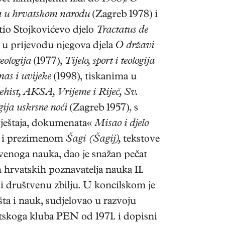
a u hrvatskom narodu
(Zagreb 1978) i
io Stojkovićevo djelo
Tractatus de
a u prijevodu njegova djela
O državi
eologija
(1977),
Tijelo, sport i teologija
nas i uvijeke
(1998), tiskanima u
hist, AKSA, Vrijeme i Riječ, Sv.
gija uskrsne noći
(Zagreb 1957), s
vještaja, dokumenata«
Misao i djelo
e i prezimenom
Šagi (Šagij),
tekstove
kvenoga nauka, dao je snažan pečat
h hrvatskih poznavatelja nauka II.
 i društvenu zbilju. U koncilskom je
ta i nauk, sudjelovao u razvoju
tskoga kluba PEN od 1971. i dopisni