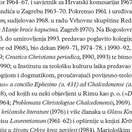
tor 1964–67. i savjetnik za Hrvatski komesarijat 196
dića u Zagrebu 1963–70. Pokrenuo 1961. i uređiva
um,
sudjelovao 1968. u radu Vrhovne skupštine Reda 
e Manje braće kapucina.
Zagreb 1970). Na Bogoslovn
3. do umirovljenja 1993. predavao poglavito kolegije
r od 1968), bio dekan 1969–71, 1974–78. i 1990–92, 
9;
Croatica Christiana periodica,
1990, 1993) te bit
1990; u Institutu za teološku kulturu laika predavao
ogijom i dogmatikom, proučavajući povijesno-teol
tus« a concilio Ephesino (a. 431) ad Chalcedonense (a
, od kojih su neki objavljeni u Rimu kao p. o. (
»Du
964;
Problemata Christologiae Chalcedonensis,
1969).
 kršćanske literature
(1976) i više članaka u
Glasu Kon
pisu
Laurentianum
(1961–62) i opširnije u knjizi
Kršt
ija u životu Crkve kroz povijest
(1984). Mariološkim 