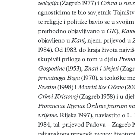
teologija
(Zagreb 1977) i
Crkva u suvr
agnosticima te bio savjetnik Tajništ
te religije i politike bavio se u svoji
prethodno objavljivano u
GK
),
Katol
objavljeno u
Kani,
njem. prijevod u
Z
1984). Od 1983. do kraja života najviš
skupivši priloge o tom u djelu
Prema 
Gospodine
(1953),
Znati i živjeti
(Zagr
privatnoga Boga
(1970), a teološke me
Svetim
(1998) i
Motriti lice Očevo
(200
Crkvi Kristovoj
(Zagreb 1958) i u dje
Provinciae Illyriae Ordinis fratrum 
vrijeme.
Rijeka 1997), navlastito o L.
1984, tal. prijevod Padova—Zagreb 
talijanskoga prevevši njegov životop