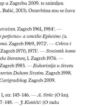
up u Zagrebu 2009. te snimljen
. Bašić, 2013). Ostavština mu se čuva
nevažan.
Zagreb 1961, 1984². —
 perfectus« a concilio Ephesino (a.
ema.
Zagreb 1969, 1972². —
Crkva i
Zagreb 1970, 1971². —
Svećenik kome
ke literature,
1. Zagreb 1976. —
Zagreb 1983. —
Euharistija u životu
istovim Duhom Svetim.
Zagreb 1998.
 Carigradskog.
Zagreb 2009.
1, str. 145–146. —
A. Strle:
(O knj.
147–148. —
J. Kuničić:
(O radu