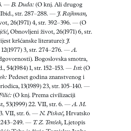
93. —
B. Duda:
(O knj. Ali drugog
Ibid., str. 287–288. —
J. Rajhman,
ot, 26(1971) 4, str. 392–396. — (O
čić,
Obnovljeni život, 26(1971) 6, str.
jest kršćanske literature):
J.
 12(1977) 3, str. 274–276. —
A.
dgovornosti). Bogoslovska smotra,
d., 54(1984) 1, str. 152–153. —
Isti
: (O
ek:
Pedeset godina znanstvenog i
riodica, 13(1989) 23, str. 105–140. —
Filić:
(O knj. Prema civilizaciji
t, 53(1999) 22. VII, str. 6. —
A. M.
3. VII, str. 6. —
N. Piskač,
Hrvatsko
. 243–249. —
T. Z. Tenšek,
Ljetopis