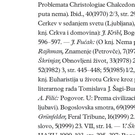
Problemata Christologiae Chalcedone
puta nema). Ibid., 40(1970) 2/3, str.
Cerkev v sedanjem svetu (Ljubljana),
knj. Crkva i domovina):
J. Kribl,
Bogo
596–597. —
J. Fućak:
(O knj. Nema pr
Rajhman,
Znamenje (Petrovče), 7(197
Škrinjar,
Obnovljeni život, 33(1978) 2
52(1982) 3, str. 445–448; 55(1985) 1/
knj. Euharistija u životu Crkve kroz p
literarnog rada Tomislava J. Šagi-Bun
A. Filić:
Pogovor. U: Prema civilizaci
ljubavi). Bogoslovska smotra, 69(1999
Grünfelder,
Feral Tribune, 16(1999) 2.
slovo, 5(1999) 23. VII, str. 14. —
V. Šk