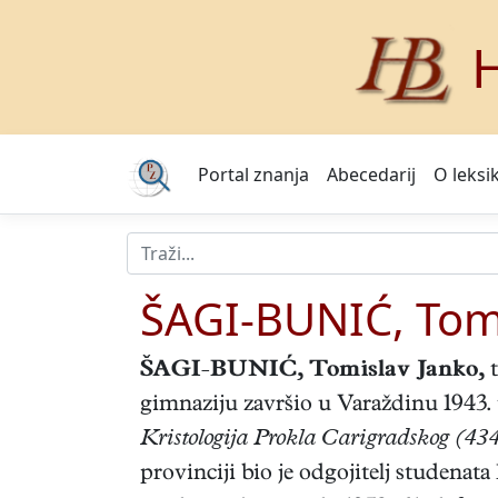
H
Portal znanja
Abecedarij
O leksi
ŠAGI-BUNIĆ, Tomi
ŠAGI-BUNIĆ, Tomislav Janko
,
t
gimnaziju završio u Varaždinu 1943.
Kristologija Prokla Carigradskog (43
provinciji bio je odgojitelj studenata