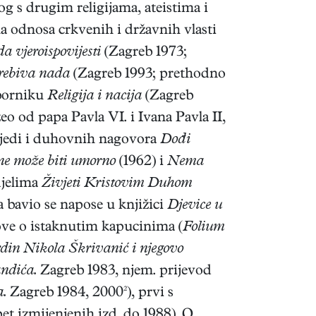
g s drugim religijama, ateistima i
ma odnosa crkvenih i državnih vlasti
a vjeroispovijesti
(Zagreb 1973;
rebiva nada
(Zagreb 1993; prethodno
zborniku
Religija i nacija
(Zagreb
zeo od papa Pavla VI. i Ivana Pavla II,
vijedi i duhovnih nagovora
Dođi
ne može biti umorno
(1962) i
Nema
djelima
Živjeti Kristovim Duhom
 bavio se napose u knjižici
Djevice u
dove o istaknutim kapucinima (
Folium
din Nikola Škrivanić i njegovo
ndića.
Zagreb 1983, njem. prijevod
a.
Zagreb 1984, 2000²), prvi s
et izmijenjenih izd. do 1988). O