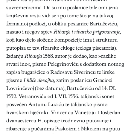
poslanica upućenih hvarskim i dubrovačkim
suvremenicima. Da su mu poslanice bile omiljena
književna vrsta vidi se i po tome što je na takvoj
formalnoj podlozi, u obliku poslanice Bartučeviću,
nastao i njegov spjev
Ribanje i ribarsko prigovaranje,
koji kao djelo složene kompozicije ima i strukturu
putopisa te tzv. ribarske ekloge (ecloga piscatoria).
Izdanju
Ribanja
1568. autor je dodao, kao »razlike
stvari ine«, pismo Pelegrinoviću s dodatkom notnog
zapisa bugaršćice o Radosavu Siverincu te lirske
pjesme
I kliče devojka,
zatim poslanicu Graciozi
Lovrinčevoj (bez datuma), Bartučeviću od 14. IX.
1552, Vetranoviću od 1. VII. 1556, talijanski sonet
posvećen Antunu Luciću te talijansko pismo
hvarskom liječniku Vincencu Vanettiju. Dosljedan
dvanaestercu H. opisuje trodnevno putovanje i
ribarenje s pučanima Paskojem i Nikolom na putu