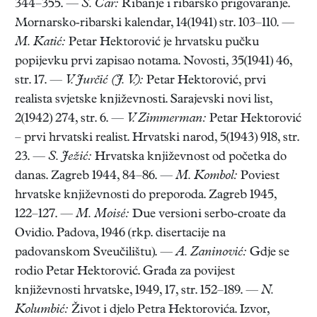
344–355. —
S. Car:
Ribanje i ribarsko prigovaranje.
Mornarsko-ribarski kalendar, 14(1941) str. 103–110. —
M. Katić:
Petar Hektorović je hrvatsku pučku
popijevku prvi zapisao notama. Novosti, 35(1941) 46,
str. 17. —
V. Jurčić (J. V.):
Petar Hektorović, prvi
realista svjetske književnosti. Sarajevski novi list,
2(1942) 274, str. 6. —
V. Zimmerman:
Petar Hektorović
– prvi hrvatski realist. Hrvatski narod, 5(1943) 918, str.
23. —
S. Ježić:
Hrvatska književnost od početka do
danas. Zagreb 1944, 84–86. —
M. Kombol:
Poviest
hrvatske književnosti do preporoda. Zagreb 1945,
122–127. —
M. Moisé:
Due versioni serbo-croate da
Ovidio. Padova, 1946 (rkp. disertacije na
padovanskom Sveučilištu). —
A. Zaninović:
Gdje se
rodio Petar Hektorović. Građa za povijest
književnosti hrvatske, 1949, 17, str. 152–189. —
N.
Kolumbić:
Život i djelo Petra Hektorovića. Izvor,