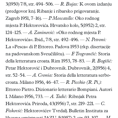
3(1950) 7/8, str. 494–506. —
R. Bujas:
K ovom izdanju
(predgovor knj. Ribanje i ribarsko prigovaranje.
Zagreb 1951, 7–16). —
P. Moscatello:
Oko rodnog
mjesta P. Hektorovića. Hrvatsko kolo, 5(1952) 2, str.
124–125. —
A. Zaninović:
»Oko rodnog mjesta P.
Hektorovića«. Ibid., 7/8, str. 492–496. —
N. Petroni:
La »Pesca« di P. Ettoreo. Padova 1953 (rkp. disertacije
na padovanskom Sveučilištu). —
F. Trogrančić:
Storia
della letteratura croata. Rim 1953, 78–83. —
R. Bogišić:
Petar Hektorović i Dubrovnik. Dubrovnik, 2(1956) 4,
str. 52–54. —
A. Cronia:
Storia della letteratura serbo-
croata. Milano 1956, 46–47. —
R. Picchio (R. Pi.):
Ettoreo Pietro. Dizionario letterario Bompiani. Autori
I. Milano 1956, 733. —
A. Tadić:
Ribnjak Petra
Hektorovića. Priroda, 43(1956) 7, str. 219–221. —
C.
Fisković:
Hektorovićev Tvrdalj. Bulletin Instituta za