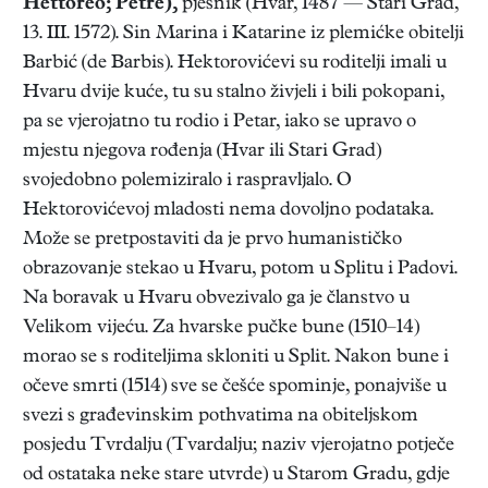
Hettoreo; Petre),
pjesnik (Hvar, 1487 — Stari Grad,
13. III. 1572). Sin Marina i Katarine iz plemićke obitelji
Barbić (de Barbis). Hektorovićevi su roditelji imali u
Hvaru dvije kuće, tu su stalno živjeli i bili pokopani,
pa se vjerojatno tu rodio i Petar, iako se upravo o
mjestu njegova rođenja (Hvar ili Stari Grad)
svojedobno polemiziralo i raspravljalo. O
Hektorovićevoj mladosti nema dovoljno podataka.
Može se pretpostaviti da je prvo humanističko
obrazovanje stekao u Hvaru, potom u Splitu i Padovi.
Na boravak u Hvaru obvezivalo ga je članstvo u
Velikom vijeću. Za hvarske pučke bune (1510–14)
morao se s roditeljima skloniti u Split. Nakon bune i
očeve smrti (1514) sve se češće spominje, ponajviše u
svezi s građevinskim pothvatima na obiteljskom
posjedu Tvrdalju (Tvardalju; naziv vjerojatno potječe
od ostataka neke stare utvrde) u Starom Gradu, gdje