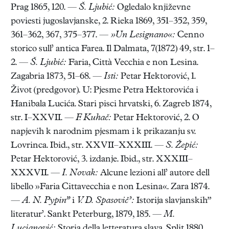
Prag 1865, 120. —
Š. Ljubić:
Ogledalo književne
poviesti jugoslavjanske, 2. Rieka 1869, 351–352, 359,
361–362, 367, 375–377. —
»Un Lesignano«:
Cenno
storico sull’ antica Farea. Il Dalmata, 7(1872) 49, str. 1–
2. —
Š. Ljubić:
Faria, Città Vecchia e non Lesina.
Zagabria 1873, 51–68. —
Isti:
Petar Hektorović, 1.
Život (predgovor). U: Pjesme Petra Hektorovića i
Hanibala Lucića. Stari pisci hrvatski, 6. Zagreb 1874,
str. I–XXVII. —
F. Kuhač:
Petar Hektorović, 2. O
napjevih k narodnim pjesmam i k prikazanju sv.
Lovrinca. Ibid., str. XXVII–XXXIII. —
S. Žepić:
Petar Hektorović, 3. izdanje. Ibid., str. XXXIII–
XXXVII. —
I. Novak:
Alcune lezioni all’ autore dell
libello »Faria Cittavecchia e non Lesina«. Zara 1874.
—
A. N. Pypin”
i
V. D. Spasovič’:
Istorija slavjanskih”
literatur’. Sankt Peterburg, 1879, 185. —
M.
Lucianović:
Storia della letteratura slava. Split 1880,