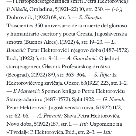
— (Tristopedesetgodišnjica smrti Petra Hektorovića):
F. Nikolić,
Omladina, 5(1921–22) 10, str. 230. —
(-i-),
Dubrovnik, 1(1922) 68, str. 3. —
S. Škarpa:
Trascientos 350. aniversario de la muerte del glorioso
y humanitario escritor y poeta Croata. Jugoslavenska
smotra (Buenos Aires), 1(1922) 4, str. 19–23. —
L.
Bonačić:
Petar Hektorović i njegovo doba (1487–1572).
Ibid., 1(1922) 3, str. 9–11. —
A. Gavrilović:
O jednoj
staroj zagoneci. Glasnik Profesorskog društva
(Beograd), 2(1922) 8/9, str. 363–364. —
S. Ilijić:
Iz
Hektorovićevog zavičaja. Obzor, 63(1922) 223, str. 1–2.
—
F. Maroević:
Spomen knjiga o Petru Hektoroviću
Starograđaninu (1487–1572). Split 1922. —
G. Novak:
Petar Hektorović. Jugoslavenska njiva, 6(1922) II/2,
str. 62–66. —
A. Petravić:
Slava Petra Hektorovića.
Novo doba, 5(1922) 187, str. 1. —
Isti:
Uspomene na
»Tvrdalj« P. Hektorovića. Ibid., str. 2–3. —
Isti: