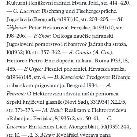
Kulturni i književni radnici Hvara. Ibid., str. 414–420.
—
C. Lucerna:
Fischfang und Fischergespräche.
Jugoslavija (Beograd), 4(1931) 10, str. 203–205. —
M.
Veljković:
Petar Hektorović. Ferijalac, 4(1931) 10, str.
198–206. —
P. Skok:
Od koga naučiše jadranski
Jugosloveni pomorstvo i ribarstvo? Jadranska straža,
10(1932) 10, str. 357–362. —
A. Cronia (A. Cro.):
Hettoreo Pietro. Enciclopedia italiana. Roma 1933, 18,
485. —
P. Grgec:
Pjesnici pokornici. Hrvatska straža,
6(1934) 145, str. 4. —
B. Kovačević:
Predgovor Ribanju
i ribarskom prigovaranju. Beograd 1934. —
A.
Petravić:
O Hektoroviću i životu naših pomoraca.
Srpski književni glasnik (Novi Sad), 33(1934) XLI/5,
str. 371–373. —
M. Balić:
Realizam u Hektorovićevu
»Ribanju«. Ferijalac, 8(1935) 2, str. 50–61. —
C.
Lucerna:
Ein kleines Lied. Morgenblatt, 50(1935) 244,
str. 10. —
A. S. Mágr:
Rybářská výprava pana