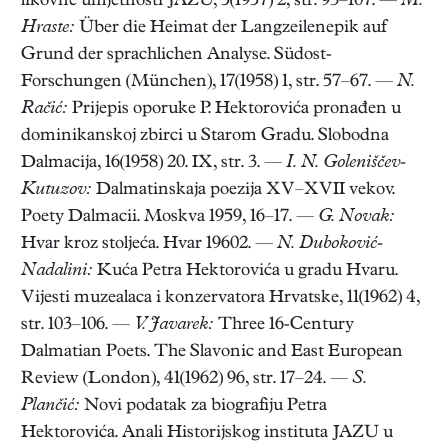
likovne umjetnosti JAZU, 5(1957) 2, str. 93–107. —
M.
Hraste:
Über die Heimat der Langzeilenepik auf
Grund der sprachlichen Analyse. Südost-
Forschungen (München), 17(1958) 1, str. 57–67. —
N.
Račić:
Prijepis oporuke P. Hektorovića pronađen u
dominikanskoj zbirci u Starom Gradu. Slobodna
Dalmacija, 16(1958) 20. IX, str. 3. —
I. N. Goleniščev-
Kutuzov:
Dalmatinskaja poezija XV–XVII vekov.
Poety Dalmacii. Moskva 1959, 16–17. —
G. Novak:
Hvar kroz stoljeća. Hvar 19602. —
N. Duboković-
Nadalini:
Kuća Petra Hektorovića u gradu Hvaru.
Vijesti muzealaca i konzervatora Hrvatske, 11(1962) 4,
str. 103–106. —
V. Javarek:
Three 16-Century
Dalmatian Poets. The Slavonic and East European
Review (London), 41(1962) 96, str. 17–24. —
S.
Plančić:
Novi podatak za biografiju Petra
Hektorovića. Anali Historijskog instituta JAZU u