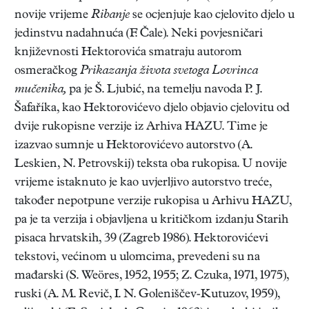
novije vrijeme
Ribanje
se ocjenjuje kao cjelovito djelo u
jedinstvu nadahnuća (F. Čale). Neki povjesničari
književnosti Hektorovića smatraju autorom
osmeračkog
Prikazanja života svetoga Lovrinca
mučenika,
pa je Š. Ljubić, na temelju navoda P. J.
Šafaříka, kao Hektorovićevo djelo objavio cjelovitu od
dvije rukopisne verzije iz Arhiva HAZU. Time je
izazvao sumnje u Hektorovićevo autorstvo (A.
Leskien, N. Petrovskij) teksta oba rukopisa. U novije
vrijeme istaknuto je kao uvjerljivo autorstvo treće,
također nepotpune verzije rukopisa u Arhivu HAZU,
pa je ta verzija i objavljena u kritičkom izdanju Starih
pisaca hrvatskih, 39 (Zagreb 1986). Hektorovićevi
tekstovi, većinom u ulomcima, prevedeni su na
mađarski (S. Weöres, 1952, 1955; Z. Czuka, 1971, 1975),
ruski (A. M. Revič, I. N. Goleniščev-Kutuzov, 1959),