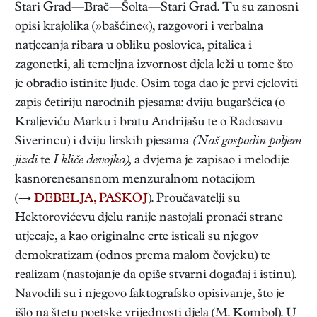
Stari Grad—Brač—Šolta—Stari Grad. Tu su zanosni
opisi krajolika (»bašćine«), razgovori i verbalna
natjecanja ribara u obliku poslovica, pitalica i
zagonetki, ali temeljna izvornost djela leži u tome što
je obradio istinite ljude. Osim toga dao je prvi cjeloviti
zapis četiriju narodnih pjesama: dviju bugaršćica (o
Kraljeviću Marku i bratu Andrijašu te o Radosavu
Siverincu) i dviju lirskih pjesama
(Naš gospodin poljem
jizdi
te
I kliče devojka),
a dvjema je zapisao i melodije
kasnorenesansnom menzuralnom notacijom
(→
DEBELJA, PASKOJ
). Proučavatelji su
Hektorovićevu djelu ranije nastojali pronaći strane
utjecaje, a kao originalne crte isticali su njegov
demokratizam (odnos prema malom čovjeku) te
realizam (nastojanje da opiše stvarni događaj i istinu).
Navodili su i njegovo faktografsko opisivanje, što je
išlo na štetu poetske vrijednosti djela (M. Kombol). U