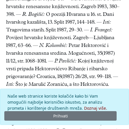
hrvatske renesansne književnosti. Zagreb 1983, 380–
398. —
R. Bogišić:
O poeziji Hvarana u 16. st. Dani
hvarskog kazališta, 13. Split 1987, 144–148. —
Isti:
Tragovima starih. Split 1987, 29–30. —
I. Frangeš:
Povijest hrvatske književnosti. Zagreb—Ljubljana
1987, 63–66. —
N. Kolumbić:
Petar Hektorović i
hvarska renesansna sredina. Mogućnosti, 35(1987)
11/12, str. 1068–1081. —
P. Pavličić:
Kojoj književnoj
vrsti pripada Hektorovićevo Ribanje i ribarsko
prigovaranje? Croatica, 18(1987) 26/28, str. 99–118. —
Isti:
Što je Marulić Zoraniću, a što Hektoroviću.
Mogućnosti, 35(1987) 3/4, str. 255–267. —
T. Raukar:
Naše web stranice koriste kolačiće kako bi Vam
Hvarsko društvo u XVI st. Dani hvarskog kazališta,
omogućili najbolje korisničko iskustvo, za analizu
prometa i korištenje društvenih mreža.
Doznaj više.
13. Split 1987, 42–53. —
F. Švelec:
Petar Hektorović
(1487–1572). Mogućnosti, 35(1987) 11/12, str. 1061–1067.
Prihvati
—
J. Vončina:
Problematika Hektorovićeva jezika.