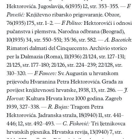
Hektorovića. Jugoslavija, 6(1935) 12, str. 353–355. —
F.
Pavešić:
Književno ribarsko prigovaranje. Obzor,
76(1935) 175, str. 1–2. —
F. Politeo:
Hektorovići i odnosi
pučanstva i plemstva. Narodna odbrana (Beograd),
10(1935) 34, str. 550–551; 35/36, str. 582. —
A. Bacotich
:
Rimatori dalmati del Cinquecento. Archivio storico
per la Dalmazia (Roma), 11(1936) 21/124, str. 127–131;
21/125, str. 177–180; 21/126, str. 224–239; 22/128, str.
310–320. —
F. Fancev:
Sv. Augustin u hrvatskom
prijevodu Hvaranina Petra Hektorovića. Građa za
povijest književnosti hrvatske, 1938, 13, str. 286. —
J.
Horvat:
Kultura Hrvata kroz 1000 godina. Zagreb
1939, 327–338. —
R. Bujas:
Tragom Petra
Hektorovića. Jadranska straža, 18(1940) 11, str. 441–
446; 12, str. 492–493. —
C. Fisković:
Tri ljetnikovca
hrvatskih pjesnika. Hrvatska revija, 13(1940) 7, str.