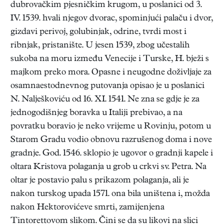
dubrovačkim pjesničkim krugom, u poslanici od 3.
IV. 1539. hvali njegov dvorac, spominjući palaču i dvor,
gizdavi perivoj, golubinjak, odrine, tvrdi most i
ribnjak, pristanište. U jesen 1539, zbog učestalih
sukoba na moru između Venecije i Turske, H. bježi s
majkom preko mora. Opasne i neugodne doživljaje za
osamnaestodnevnog putovanja opisao je u poslanici
N. Nalješkoviću od 16. XI. 1541. Ne zna se gdje je za
jednogodišnjeg boravka u Italiji prebivao, a na
povratku boravio je neko vrijeme u Rovinju, potom u
Starom Gradu vodio obnovu razrušenog doma i nove
gradnje. God. 1546. sklopio je ugovor o gradnji kapele i
oltara Kristova polaganja u grob u crkvi sv. Petra. Na
oltar je postavio palu s prikazom polaganja, ali je
nakon turskog upada 1571. ona bila uništena i, možda
nakon Hektorovićeve smrti, zamijenjena
Tintorettovom slikom. Čini se da su likovi na slici