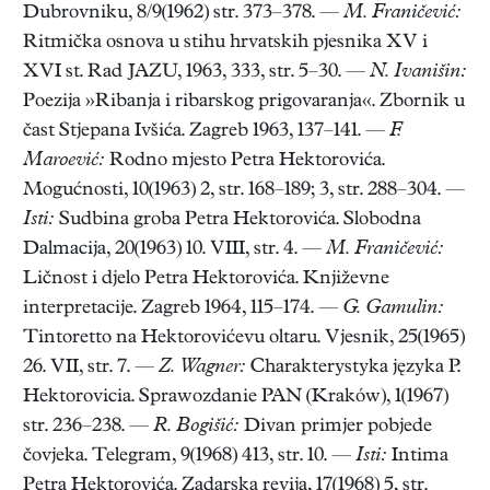
Dubrovniku, 8/9(1962) str. 373–378. —
M. Franičević:
Ritmička osnova u stihu hrvatskih pjesnika XV i
XVI st. Rad JAZU, 1963, 333, str. 5–30. —
N. Ivanišin:
Poezija »Ribanja i ribarskog prigovaranja«. Zbornik u
čast Stjepana Ivšića. Zagreb 1963, 137–141. —
F.
Maroević:
Rodno mjesto Petra Hektorovića.
Mogućnosti, 10(1963) 2, str. 168–189; 3, str. 288–304. —
Isti:
Sudbina groba Petra Hektorovića. Slobodna
Dalmacija, 20(1963) 10. VIII, str. 4. —
M. Franičević:
Ličnost i djelo Petra Hektorovića. Književne
interpretacije. Zagreb 1964, 115–174. —
G. Gamulin:
Tintoretto na Hektorovićevu oltaru. Vjesnik, 25(1965)
26. VII, str. 7. —
Z. Wagner:
Charakterystyka języka P.
Hektorovicia. Sprawozdanie PAN (Kraków), 1(1967)
str. 236–238. —
R. Bogišić:
Divan primjer pobjede
čovjeka. Telegram, 9(1968) 413, str. 10. —
Isti:
Intima
Petra Hektorovića. Zadarska revija, 17(1968) 5, str.