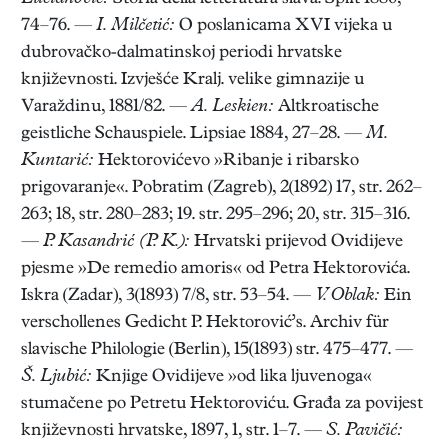
74–76. —
I. Milčetić:
O poslanicama XVI vijeka u
dubrovačko-dalmatinskoj periodi hrvatske
književnosti. Izvješće Kralj. velike gimnazije u
Varaždinu, 1881/82. —
A. Leskien:
Altkroatische
geistliche Schauspiele. Lipsiae 1884, 27–28. —
M.
Kuntarić:
Hektorovićevo »Ribanje i ribarsko
prigovaranje«. Pobratim (Zagreb), 2(1892) 17, str. 262–
263; 18, str. 280–283; 19. str. 295–296; 20, str. 315–316.
—
P. Kasandrić (P. K.):
Hrvatski prijevod Ovidijeve
pjesme »De remedio amoris« od Petra Hektorovića.
Iskra (Zadar), 3(1893) 7/8, str. 53–54. —
V. Oblak:
Ein
verschollenes Gedicht P. Hektorović’s. Archiv für
slavische Philologie (Berlin), 15(1893) str. 475–477. —
Š. Ljubić:
Knjige Ovidijeve »od lika ljuvenoga«
stumačene po Petretu Hektoroviću. Građa za povijest
književnosti hrvatske, 1897, 1, str. 1–7. —
S. Pavičić: