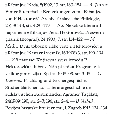
»Ribanju«. Nada, 8(1902) 13, str. 183–184. —
A. Jensen:
Einige litterarische Bemerkungen zum »Ribanje«
von P. Hektorović. Archiv für slavische Philologie,
25(1903) 3, str. 429–439. —
Isti:
Nekoliko literarnih
napomena »Ribanju« Petra Hektorovića. Prosvetni
glasnik (Beograd), 24(1903) 7, str. 114–122. —
M.
Medić:
Dvije tobožnje riblje vrste u Hektorovićevu
»Ribanju«. Nastavni vjesnik, 16(1908) 3, str. 190–194.
—
V. Radatović:
Književna sveza između P.
Hektorovića i dubrovačkih pjesnika. Program c. k.
velikog gimnazija u Spljetu 1908–09, str. 3–15. —
C.
Lucerna:
Fischfang und Fischergespräche.
Studienblättchen zur Literaturgeschichte des
südslawischen Küstenlandes. Agramer Tagblatt,
24(1909) 190, str. 2–3; 196, str. 2–4. —
B. Vodnik:
Povijest hrvatske književnosti, 1. Zagreb 1913, 124–134.