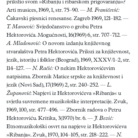
priložio svom »Ribanju i ribarskom prigovaranju«?
Arti musices, 1969, 1, str. 75–90. —
M. Franičević:
Čakavski pjesnici renesanse. Zagreb 1969, 121–182. —
T. Maroević:
Svjedočanstvo o grobu Petra
Hektorovića. Mogućnosti, 16(1969) 6, str. 707–712. —
A. Mladenović:
O novom izdanju književnog
stvaralaštva Petra Hektorovića. Prilozi za književnost,
jezik, istoriju i folklor (Beograd), 1969, XXXV/1–2, str.
114–127. —
N. Račić:
O nekim Hektorovićevim
natpisima. Zbornik Matice srpske za književnost i
jezik (Novi Sad), 17(1969) 2, str. 240–252. —
L.
Županović
: Napjevi iz Hektorovićeva »Ribanja« u
svjetlu suvremene muzikološke interpretacije. Zvuk,
1969, 100, str. 477–496. — Zbornik radova o Petru
Hektoroviću. Kritika, 3(1970) br. 6. —
J. Bezić:
Etnomuzikološki osvrt na napjeve iz Hektorovićeva
»Ribanja«. Zvuk, 1970, 104–105, str. 218–222. —
N.