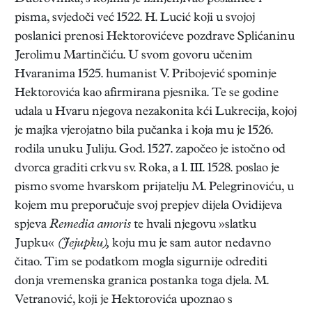
pisma, svjedoči već 1522. H. Lucić koji u svojoj
poslanici prenosi Hektorovićeve pozdrave Splićaninu
Jerolimu Martinčiću. U svom govoru učenim
Hvaranima 1525. humanist V. Pribojević spominje
Hektorovića kao afirmirana pjesnika. Te se godine
udala u Hvaru njegova nezakonita kći Lukrecija, kojoj
je majka vjerojatno bila pučanka i koja mu je 1526.
rodila unuku Juliju. God. 1527. započeo je istočno od
dvorca graditi crkvu sv. Roka, a 1. III. 1528. poslao je
pismo svome hvarskom prijatelju M. Pelegrinoviću, u
kojem mu preporučuje svoj prepjev dijela Ovidijeva
spjeva
Remedia amoris
te hvali njegovu »slatku
Jupku«
(Jejupku),
koju mu je sam autor nedavno
čitao. Tim se podatkom mogla sigurnije odrediti
donja vremenska granica postanka toga djela. M.
Vetranović, koji je Hektorovića upoznao s