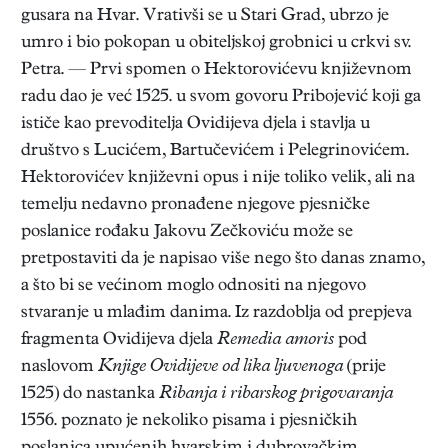
gusara na Hvar. Vrativši se u Stari Grad, ubrzo je
umro i bio pokopan u obiteljskoj grobnici u crkvi sv.
Petra. — Prvi spomen o Hektorovićevu književnom
radu dao je već 1525. u svom govoru Pribojević koji ga
ističe kao prevoditelja Ovidijeva djela i stavlja u
društvo s Lucićem, Bartučevićem i Pelegrinovićem.
Hektorovićev književni opus i nije toliko velik, ali na
temelju nedavno pronađene njegove pjesničke
poslanice rođaku Jakovu Zečkoviću može se
pretpostaviti da je napisao više nego što danas znamo,
a što bi se većinom moglo odnositi na njegovo
stvaranje u mlađim danima. Iz razdoblja od prepjeva
fragmenta Ovidijeva djela
Remedia amoris
pod
naslovom
Knjige Ovidijeve od lika ljuvenoga
(prije
1525) do nastanka
Ribanja i ribarskog prigovaranja
1556. poznato je nekoliko pisama i pjesničkih