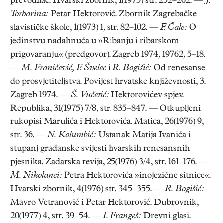
prevodilac. Hvarski zbornik, 1(1973) str. 252–262. —
J.
Torbarina:
Petar Hektorović. Zbornik Zagrebačke
slavističke škole, 1(1973) 1, str. 82–102. —
F. Čale:
O
jedinstvu nadahnuća u »Ribanju i ribarskom
prigovaranju« (predgovor). Zagreb 1974, 19762, 5–18.
—
M. Franičević, F. Švelec
i
R. Bogišić:
Od renesanse
do prosvjetiteljstva. Povijest hrvatske književnosti, 3.
Zagreb 1974. —
Š. Vučetić:
Hektorovićev spjev.
Republika, 31(1975) 7/8, str. 835–847. — Otkupljeni
rukopisi Marulića i Hektorovića. Matica, 26(1976) 9,
str. 36. —
N. Kolumbić:
Ustanak Matija Ivanića i
stupanj građanske svijesti hvarskih renesansnih
pjesnika. Zadarska revija, 25(1976) 3/4, str. 161–176. —
M. Nikolanci:
Petra Hektorovića »inojezične sitnice«.
Hvarski zbornik, 4(1976) str. 345–355. —
R. Bogišić:
Mavro Vetranović i Petar Hektorović. Dubrovnik,
20(1977) 4, str. 39–54. —
I. Frangeš:
Drevni glasi.