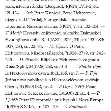
testamentu P. Hektorovića. Prilozi za književnost,
jezik, istoriju i folklor (Beograd), 4(1924) IV/1–2, str.
121–124. —
Isti:
Petar Kuničić, Petar Hektorović,
njegov rod i Tvrdalj. Starogradske i hvarske
uspomene. Narodna starina, 3(1924) 7, str. 102–104. —
T. Matić:
Hrvatski književnici mletačke Dalmacije i
život njihova doba. Rad JAZU, 1925, 231, str. 192–283;
1927, 233, str. 22–84. —
M. Ujević:
O Petru
Hektoroviću. Mladost (Zagreb), 7(1926–27) 9, str. 242–
245. —
Đ. Plančić:
Bilješke o Hektorovićevu gradu.
Riječ (Split), 24(1928) 260, str. 3–4. —
V. Škurla-Ilijić:
Iz Hektorovićeva dvora. Ibid., 165, str. 7. —
S. Ilijić:
Jedna nova publikacija o Hektorovićevom zavičaju.
Obzor, 70(1929) 182, str. 2. —
P. Grgec (GP):
Petar
Hektorović. Seljačke novine, 13(1930) 21, str. 4. —
P.
Ljubić:
Petar Hektorović i puk hvarski. Nova Evropa,
11(1930) XXII/6, str. 407–413. —
V. Zaninović: