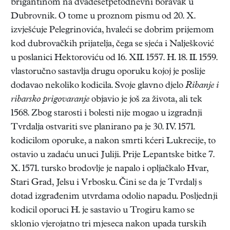
brigantinom na dvadesetpetodnevni boravak u
Dubrovnik. O tome u proznom pismu od 20. X.
izvješćuje Pelegrinovića, hvaleći se dobrim prijemom
kod dubrovačkih prijatelja, čega se sjeća i Nalješković
u poslanici Hektoroviću od 16. XII. 1557. H. 18. II. 1559.
vlastoručno sastavlja drugu oporuku kojoj je poslije
dodavao nekoliko kodicila. Svoje glavno djelo
Ribanje i
ribarsko prigovaranje
objavio je još za života, ali tek
1568. Zbog starosti i bolesti nije mogao u izgradnji
Tvrdalja ostvariti sve planirano pa je 30. IV. 1571.
kodicilom oporuke, a nakon smrti kćeri Lukrecije, to
ostavio u zadaću unuci Juliji. Prije Lepantske bitke 7.
X. 1571. tursko brodovlje je napalo i opljačkalo Hvar,
Stari Grad, Jelsu i Vrbosku. Čini se da je Tvrdalj s
dotad izgrađenim utvrdama odolio napadu. Posljednji
kodicil oporuci H. je sastavio u Trogiru kamo se
sklonio vjerojatno tri mjeseca nakon upada turskih