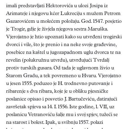
imali predstavljati Hektorovića u ulozi Josipa iz
Arimateje i njegovu kćer Lukreciju s mužem Petrom
Gazarovićem u molećem položaju. God. 1547. posjetio
je Trogir, gdje je živjela njegova sestra Maruška.
Vjerojatno je htio upoznati kako su utvrđeni trogirski
dvorci i vile, što je prenio i na neke svoje građevine,
posebice na kaštel u jugozapadnom uglu dvorca te na
revelin (polukružnu utvrdu), utvrđujući Tvrdalj
protiv turskih gusara. Od tada je uglavnom živio u
Starom Gradu, a tek povremeno u Hvaru. Vjerojatno
u jesen 1555. poduzeo je H. trodnevno putovanje i
ribarenje s dva ribara, koje je u obliku pjesničke
poslanice opisao i posvetio J. Bartučeviću, datirajući
završetak spjeva sa 14. I. 1556. Iste godine, 1. VII, uz
poslanicu Vetranoviću šalje mu i svoj spjev, tužeći se
na starost i bolest. Ipak, u svibnju 1557. polazi