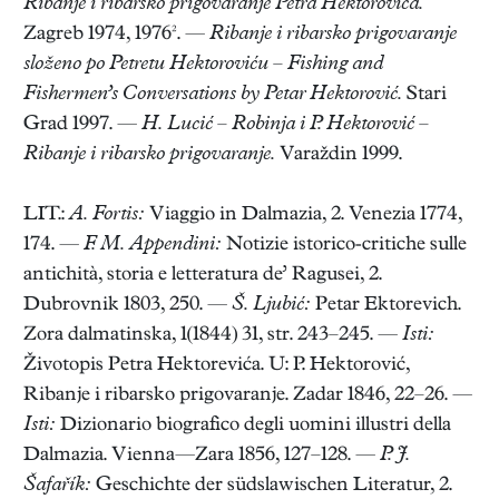
Ribanje i ribarsko prigovaranje Petra Hektorovića.
Zagreb 1974, 1976². —
Ribanje i ribarsko prigovaranje
složeno po Petretu Hektoroviću – Fishing and
Fishermen’s Conversations by Petar Hektorović.
Stari
Grad 1997. —
H. Lucić – Robinja i P. Hektorović –
Ribanje i ribarsko prigovaranje.
Varaždin 1999.
LIT.:
A. Fortis:
Viaggio in Dalmazia, 2. Venezia 1774,
174. —
F. M. Appendini:
Notizie istorico-critiche sulle
antichità, storia e letteratura de’ Ragusei, 2.
Dubrovnik 1803, 250. —
Š. Ljubić:
Petar Ektorevich.
Zora dalmatinska, 1(1844) 31, str. 243–245. —
Isti:
Životopis Petra Hektorevića. U: P. Hektorović,
Ribanje i ribarsko prigovaranje. Zadar 1846, 22–26. —
Isti:
Dizionario biografico degli uomini illustri della
Dalmazia. Vienna—Zara 1856, 127–128. —
P. J.
Šafařík:
Geschichte der südslawischen Literatur, 2.