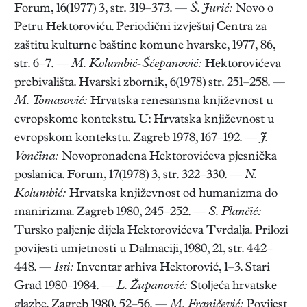
Forum, 16(1977) 3, str. 319–373. —
Š. Jurić:
Novo o
Petru Hektoroviću. Periodični izvještaj Centra za
zaštitu kulturne baštine komune hvarske, 1977, 86,
str. 6–7. —
M. Kolumbić-Šćepanović:
Hektorovićeva
prebivališta. Hvarski zbornik, 6(1978) str. 251–258. —
M. Tomasović:
Hrvatska renesansna književnost u
evropskome kontekstu. U: Hrvatska književnost u
evropskom kontekstu. Zagreb 1978, 167–192. —
J.
Vončina:
Novopronađena Hektorovićeva pjesnička
poslanica. Forum, 17(1978) 3, str. 322–330. —
N.
Kolumbić:
Hrvatska književnost od humanizma do
manirizma. Zagreb 1980, 245–252. —
S. Plančić:
Tursko paljenje dijela Hektorovićeva Tvrdalja. Prilozi
povijesti umjetnosti u Dalmaciji, 1980, 21, str. 442–
448. —
Isti:
Inventar arhiva Hektorović, 1–3. Stari
Grad 1980–1984. —
L. Županović:
Stoljeća hrvatske
glazbe. Zagreb 1980, 52–56. —
M. Franičević:
Povijest