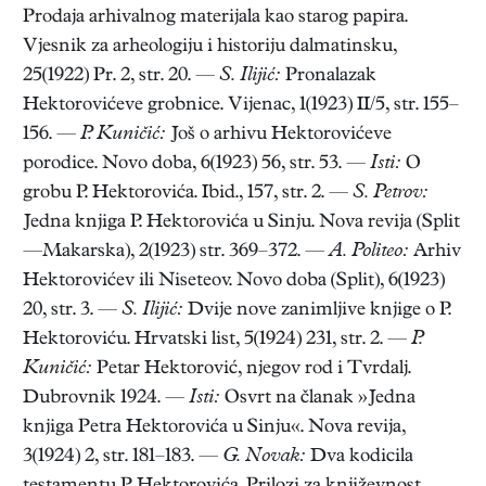
Prodaja arhivalnog materijala kao starog papira.
Vjesnik za arheologiju i historiju dalmatinsku,
25(1922) Pr. 2, str. 20. —
S. Ilijić:
Pronalazak
Hektorovićeve grobnice. Vijenac, 1(1923) II/5, str. 155–
156. —
P. Kuničić:
Još o arhivu Hektorovićeve
porodice. Novo doba, 6(1923) 56, str. 53. —
Isti:
O
grobu P. Hektorovića. Ibid., 157, str. 2. —
S. Petrov:
Jedna knjiga P. Hektorovića u Sinju. Nova revija (Split
—Makarska), 2(1923) str. 369–372. —
A. Politeo:
Arhiv
Hektorovićev ili Niseteov. Novo doba (Split), 6(1923)
20, str. 3. —
S. Ilijić:
Dvije nove zanimljive knjige o P.
Hektoroviću. Hrvatski list, 5(1924) 231, str. 2. —
P.
Kuničić:
Petar Hektorović, njegov rod i Tvrdalj.
Dubrovnik 1924. —
Isti:
Osvrt na članak »Jedna
knjiga Petra Hektorovića u Sinju«. Nova revija,
3(1924) 2, str. 181–183. —
G. Novak:
Dva kodicila