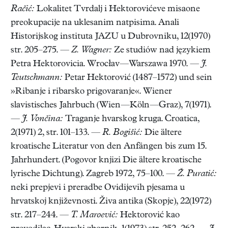
Račić:
Lokalitet Tvrdalj i Hektorovićeve misaone
preokupacije na uklesanim natpisima. Anali
Historijskog instituta JAZU u Dubrovniku, 12(1970)
str. 205–275. —
Z. Wagner:
Ze studiów nad językiem
Petra Hektorovicia. Wrocłav—Warszawa 1970. —
J.
Teutschmann:
Petar Hektorović (1487–1572) und sein
»Ribanje i ribarsko prigovaranje«. Wiener
slavistisches Jahrbuch (Wien—Köln—Graz), 7(1971).
—
J. Vončina:
Traganje hvarskog kruga. Croatica,
2(1971) 2, str. 101–133. —
R. Bogišić:
Die ältere
kroatische Literatur von den Anfängen bis zum 15.
Jahrhundert. (Pogovor knjizi Die ältere kroatische
lyrische Dichtung). Zagreb 1972, 75–100. —
Ž. Puratić:
neki prepjevi i preradbe Ovidijevih pjesama u
hrvatskoj književnosti. Živa antika (Skopje), 22(1972)
str. 217–244. —
T. Maroević:
Hektorović kao