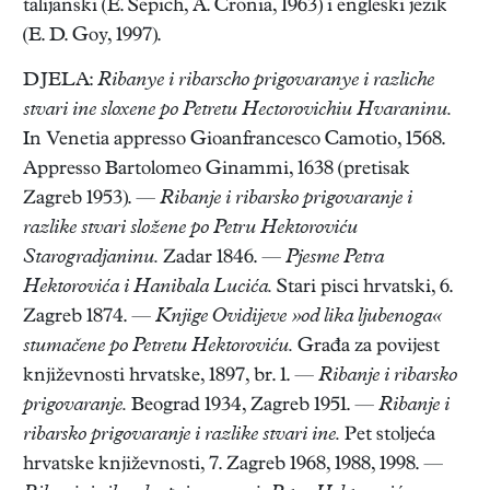
talijanski (E. Sepich, A. Cronia, 1963) i engleski jezik
(E. D. Goy, 1997).
DJELA:
Ribanye i ribarscho prigovaranye i razliche
stvari ine sloxene po Petretu Hectorovichiu Hvaraninu.
In Venetia appresso Gioanfrancesco Camotio, 1568.
Appresso Bartolomeo Ginammi, 1638 (pretisak
Zagreb 1953). —
Ribanje i ribarsko prigovaranje i
razlike stvari složene po Petru Hektoroviću
Starogradjaninu.
Zadar 1846. —
Pjesme Petra
Hektorovića i Hanibala Lucića.
Stari pisci hrvatski, 6.
Zagreb 1874. —
Knjige Ovidijeve »od lika ljubenoga«
stumačene po Petretu Hektoroviću.
Građa za povijest
književnosti hrvatske, 1897, br. 1. —
Ribanje i ribarsko
prigovaranje.
Beograd 1934, Zagreb 1951. —
Ribanje i
ribarsko prigovaranje i razlike stvari ine.
Pet stoljeća
hrvatske književnosti, 7. Zagreb 1968, 1988, 1998. —