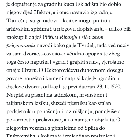
je dopuštenje za gradnju kuća i skladišta bio dobio
njegov djed Hektor, a i otac nastavio izgradnju.
Tamošnji su ga radovi – koji se mogu pratiti u
arhivskim spisima i u njegovu dopisivanju – toliko bili
zaokupili da još 1556. u
Ribanju i ribarskom
prigovaranju
navodi kako ga je Tvrdalj, tada već naziv
za sam dvorac, »osvojio« i »čudno opojio« te zbog
toga često napušta i »grad i grajski stan«, vjerojatno
onaj u Hvaru. O Hektorovićevu duhovnom dosegu
govore ponešto i kameni natpisi koje je ugradio u
dijelove dvorca, od kojih je prvi datiran 23. II. 1520.
Natpisi su pisani na latinskom, hrvatskom i
talijanskom jeziku, služeći pjesniku kao stalan
podsjetnik u ponašanju i razmišljanju, ponajviše o
pokornosti i prolaznosti, a i o namjeni objekata. O
njegovim vezama s pjesnicima od Splita do
Dubrovnika, s kojima je izmjenjivao poslanice i