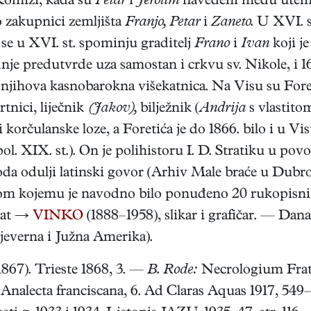
 Komiži, kada su
Petar
i
Jerolim
navedeni među utemelj
 zakupnici zemljišta
Franjo, Petar
i
Zaneto.
U XVI. st
se u XVI. st. spominju graditelj
Frano
i
Ivan
koji j
nje predutvrde uza samostan i crkvu sv. Nikole, i 1
njihova kasnobarokna višekatnica. Na Visu su Foretić
rtnici, liječnik
(Jakov),
bilježnik (
Andrija
s vlastito
i korčulanske loze, a Foretića je do 1866. bilo i u 
ol. XIX. st.). On je polihistoru I. D. Stratiku u po
oda odulji latinski govor (Arhiv Male braće u Dubro
nom kojemu je navodno bilo ponuđeno 20 rukopisnih
znat →
VINKO
(1888–1958), slikar i grafičar. — Dan
jeverna i Južna Amerika).
–1867). Trieste 1868, 3. —
B. Rode:
Necrologium Fra
: Analecta franciscana, 6. Ad Claras Aquas 1917, 54