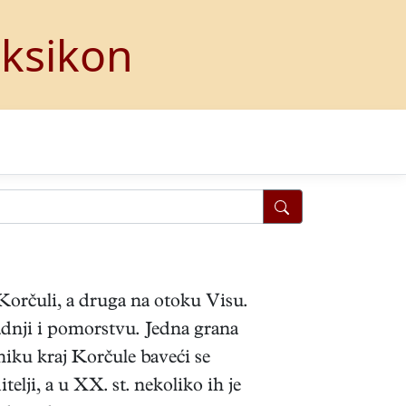
eksikon
 Korčuli, a druga na otoku Visu.
radnji i pomorstvu. Jedna grana
niku kraj Korčule baveći se
elji, a u XX. st. nekoliko ih je