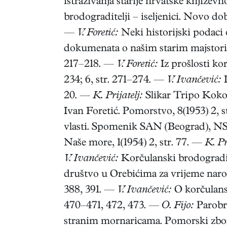
istraživanja starije hrvatske književn
brodograditelji – iseljenici. Novo doba
—
V. Foretić:
Neki historijski podaci 
dokumenata o našim starim majstorima
217–218. —
V. Foretić:
Iz prošlosti kor
234; 6, str. 271–274. —
V. Ivančević:
I
20. —
K. Prijatelj:
Slikar Tripo Kokol
Ivan Foretić. Pomorstvo, 8(1953) 2, 
vlasti. Spomenik SAN (Beograd), NS 1
Naše more, 1(1954) 2, str. 77. —
K. Pr
V. Ivančević:
Korčulanski brodogradite
društvo u Orebićima za vrijeme narod
388, 391. —
V. Ivančević:
O korčulansk
470–471, 472, 473. —
O. Fijo:
Parobr
stranim mornaricama. Pomorski zborn