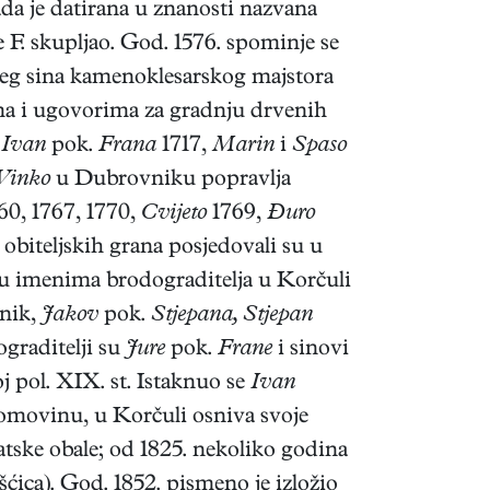
ada je datirana u znanosti nazvana
 F. skupljao. God. 1576. spominje se
jeg sina kamenoklesarskog majstora
ima i ugovorima za gradnju drvenih
,
Ivan
pok.
Frana
1717,
Marin
i
Spaso
Vinko
u Dubrovniku popravlja
60, 1767, 1770,
Cvijeto
1769,
Đuro
obiteljskih grana posjedovali su u
u imenima brodograditelja u Korčuli
snik,
Jakov
pok.
Stjepana, Stjepan
graditelji su
Jure
pok.
Frane
i sinovi
 pol. XIX. st. Istaknuo se
Ivan
 domovinu, u Korčuli osniva svoje
tske obale; od 1825. nekoliko godina
ica). God. 1852. pismeno je izložio