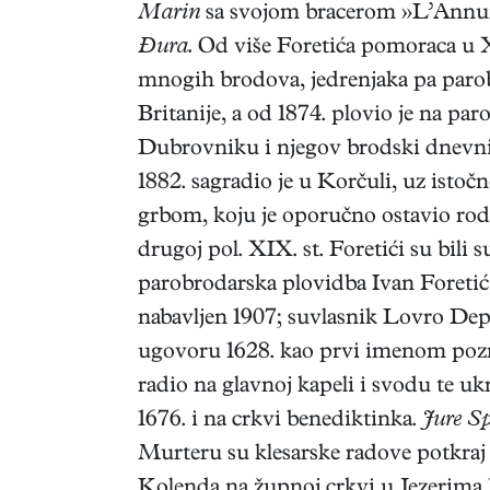
Marin
sa svojom bracerom »L’Annunz
Đura.
Od više Foretića pomoraca u X
mnogih brodova, jedrenjaka pa parobr
Britanije, a od 1874. plovio je na p
Dubrovniku i njegov brodski dnevnik.
1882. sagradio je u Korčuli, uz isto
grbom, koju je oporučno ostavio ro
drugoj pol. XIX. st. Foretići su bili
parobrodarska plovidba Ivan Foretić 
nabavljen 1907; suvlasnik Lovro Depo
ugovoru 1628. kao prvi imenom pozna
radio na glavnoj kapeli i svodu te uk
1676. i na crkvi benediktinka.
Jure S
Murteru su klesarske radove potkraj X
Kolenda na župnoj crkvi u Jezerima