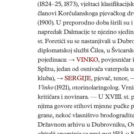
(1824–25, 1873), vještaci klasifikacij
članovi Korčulanskoga pjevačkog društ
(1900). U preporodno doba širili su i
napredak Dalmacije te njezino sjedin
st. Foretići su se nastanjivali u Dub
diplomatskoj službi Čilea, u Švicarsk
pojedinaca: →
VINKO
, povjesničar 
Splitu, jedan od osnivača vaterpola 
kluba), →
SERGIJE
, pjevač, tenor,
Vinko
(1921), otorinolaringolog. Vrn
kritičara i novinara. — U XVIII. st. 
njima govore stihovi mjesne pučke 
grane, nekoć vlasništvo brodogradite
Državnom arhivu u Dubrovniku, Ost