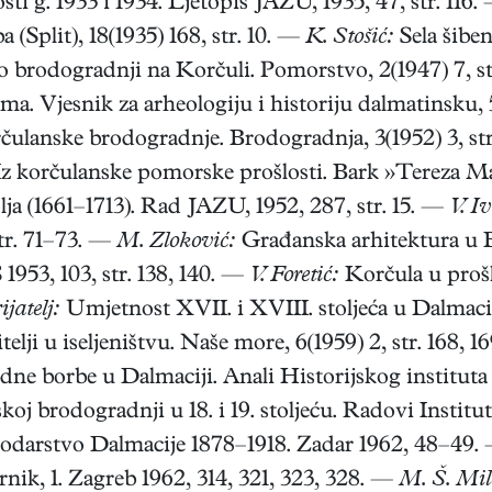
osti g. 1933 i 1934. Ljetopis JAZU, 1935, 47, str. 116
 (Split), 18(1935) 168, str. 10. —
K. Stošić:
Sela šiben
o brodogradnji na Korčuli. Pomorstvo, 2(1947) 7, s
. Vjesnik za arheologiju i historiju dalmatinsku, 5
čulanske brodogradnje. Brodogradnja, 3(1952) 3, str. 1
z korčulanske pomorske prošlosti. Bark »Tereza Mari
ja (1661–1713). Rad JAZU, 1952, 287, str. 15. —
V. I
str. 71–73. —
M. Zloković:
Građanska arhitektura u 
953, 103, str. 138, 140. —
V. Foretić:
Korčula u prošl
ijatelj:
Umjetnost XVII. i XVIII. stoljeća u Dalmacij
lji u iseljeništvu. Naše more, 6(1959) 2, str. 168, 
ne borbe u Dalmaciji. Anali Historijskog instituta
oj brodogradnji u 18. i 19. stoljeću. Radovi Instit
odarstvo Dalmacije 1878–1918. Zadar 1962, 48–49.
ik, 1. Zagreb 1962, 314, 321, 323, 328. —
M. Š. Mil