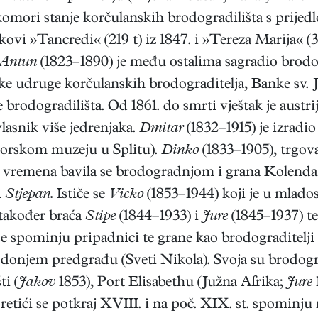
mori stanje korčulanskih brodogradilišta s prijedl
kovi »Tancredi« (219 t) iz 1847. i »Tereza Marija« (3
Antun
(1823–1890) je među ostalima sagradio brod
ške udruge korčulanskih brodograditelja, Banke sv. J
 brodogradilišta. Od 1861. do smrti vještak je austri
lasnik više jedrenjaka.
Dmitar
(1832–1915) je izradi
orskom muzeju u Splitu).
Dinko
(1833–1905), trgova
vremena bavila se brodogradnjom i grana Kolenda. 
i
Stjepan.
Ističe se
Vicko
(1853–1944) koji je u mlado
 također braća
Stipe
(1844–1933) i
Jure
(1845–1937) t
 se spominju pripadnici te grane kao brodograditelji
donjem predgrađu (Sveti Nikola). Svoja su brodogra
i (
Jakov
1853), Port Elisabethu (Južna Afrika;
Jure
etići se potkraj XVIII. i na poč. XIX. st. spomin