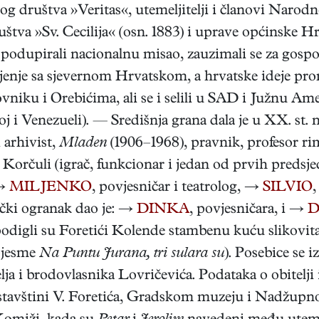
skog društva »Veritas«, utemeljitelji i članovi Narodne
va »Sv. Cecilija« (osn. 1883) i uprave općinske Hrva
 podupirali nacionalnu misao, zauzimali se za gospo
jenje sa sjevernom Hrvatskom, a hrvatske ideje pro
rovniku i Orebićima, ali se i selili u SAD i Južnu A
oj i Venezueli). — Središnja grana dala je u XX. st. 
i arhivist,
Mladen
(1906–1968), pravnik, profesor r
u Korčuli (igrač, funkcionar i jedan od prvih preds
 →
MILJENKO
, povjesničar i teatrolog, →
SILVIO
,
ički ogranak dao je: →
DINKA
, povjesničara, i →
D
podigli su Foretići Kolende stambenu kuću slikovita
pjesme
Na Puntu Jurana, tri sulara su
). Posebice se 
lja i brodovlasnika Lovričevića. Podataka o obitelji
avštini V. Foretića, Gradskom muzeju i Nadžupno