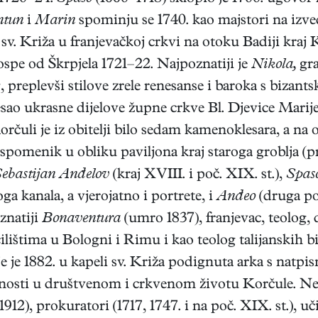
ntun
i
Marin
spominju se 1740. kao majstori na izv
 sv. Križa u franjevačkoj crkvi na otoku Badiji kra
spe od Škrpjela 1721–22. Najpoznatiji je
Nikola,
gra
preplevši stilove zrele renesanse i baroka s bizant
sao ukrasne dijelove župne crkve Bl. Djevice Marij
orčuli je iz obitelji bilo sedam kamenoklesara, a na
spomenik u obliku paviljona kraj staroga groblja (p
ebastijan Anđelov
(kraj XVIII. i poč. XIX. st.),
Spas
ga kanala, a vjerojatno i portrete, i
Anđeo
(druga pol
znatiji
Bonaventura
(umro 1837), franjevac, teolog,
ilištima u Bologni i Rimu i kao teolog talijanskih bi
e je 1882. u kapeli sv. Križa podignuta arka s nat
žnosti u društvenom i crkvenom životu Korčule. Neko
912), prokuratori (1717, 1747. i na poč. XIX. st.), uč