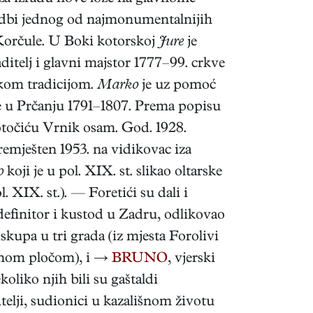
edbi jednog od najmonumentalnijih
j Korčule. U Boki kotorskoj
Jure
je
ditelj i glavni majstor 1777–99. crkve
skom tradicijom.
Marko
je uz pomoć
e u Prčanju 1791–1807. Prema popisu
 otočiću Vrnik osam. God. 1928.
remješten 1953. na vidikovac iza
o
koji je u pol. XIX. st. slikao oltarske
. XIX. st.). — Foretići su dali i
 definitor i kustod u Zadru, odlikovao
skupa u tri grada (iz mjesta Forolivi
pisnom pločom), i →
BRUNO
, vjerski
liko njih bili su gaštaldi
itelji, sudionici u kazališnom životu