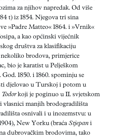
ozima za njihov napredak. Od više
84 t) iz 1854. Njegova tri sina
ove »Padre Matteo« 1864. i »Vrnik«
osipa, a kao općinski vijećnik
jskog društva za klasifikaciju
o nekoliko brodova, primjerice
c, bio je karatist u Pelješkom
God. 1850. i 1860. spominju se
sti djelovao u Turskoj i potom u
e
Todor
koji je poginuo u II. svjetskom
 i vlasnici manjih brodogradilišta
dilišta osnivali i u inozemstvu: u
1904), New Yorku (braća
Stjepan
i
ju na dubrovačkim brodovima, tako