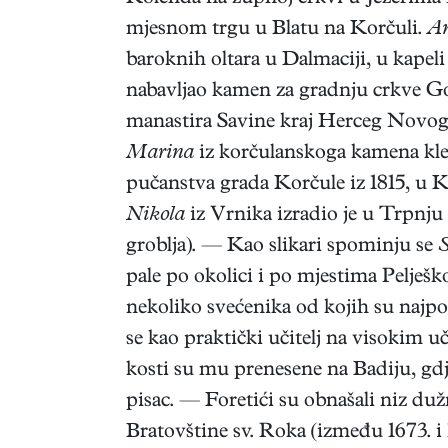
mjesnom trgu u Blatu na Korčuli.
A
baroknih oltara u Dalmaciji, u kapeli
nabavljao kamen za gradnju crkve Go
manastira Savine kraj Herceg Novog, 
Marina
iz korčulanskoga kamena kle
pučanstva grada Korčule iz 1815, u K
Nikola
iz Vrnika izradio je u Trpnju 
groblja). — Kao slikari spominju se
S
pale po okolici i po mjestima Pelješko
nekoliko svećenika od kojih su najpo
se kao praktički učitelj na visokim uč
kosti su mu prenesene na Badiju, gdj
pisac. — Foretići su obnašali niz du
Bratovštine sv. Roka (između 1673. i 1