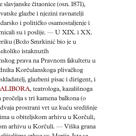
 slavjanske čitaonice (osn. 1871),
tske glazbe i njezini ravnatelji
darsko i političko osamostaljenje i
micali su i poslije. — U XIX. i XX.
meriku (Božo Smrkinić bio je u
nekoliko istaknutih
imskog prava na Pravnom fakultetu u
jednika Korčulanskoga plivačkog
 skladatelj, glazbeni pisac i dirigent, i
ALIBORA
, teatrologa, kazališnoga
 pročelja s tri kamena balkona (o
izdvaja prostrani vrt uz kuću središnje
 ima u obiteljskom arhivu u Korčuli,
m arhivu u Korčuli. — Viška grana