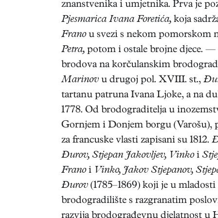
znanstvenika i umjetnika. Prva je poz
Pjesmarica Ivana Foretića,
koja sadrža
Frano
u svezi s nekom pomorskom ne
Petra,
potom i ostale brojne djece. —
brodova na korčulanskim brodogradi
Marinov
u drugoj pol. XVIII. st.,
Đu
tartanu patruna Ivana Ljoke, a na 
1778. Od brodograditelja u inozemst
Gornjem i Donjem borgu (Varošu), p
za francuske vlasti zapisani su 1812.
Đ
Đurov, Stjepan Jakovljev, Vinko
i
Stj
Frano
i
Vinko, Jakov Stjepanov, Stje
Đurov
(1785–1869) koji je u mladosti
brodogradilište s razgranatim poslov
razvija brodograđevnu djelatnost u 