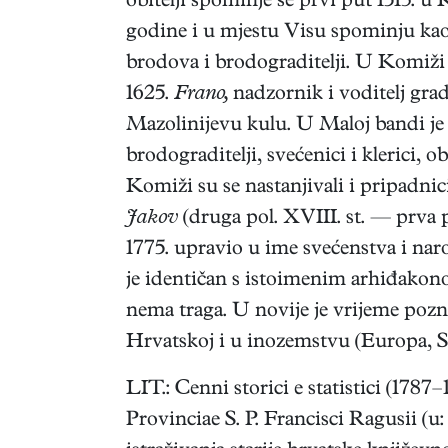
obitelji spominje se prvi put 1513. u
godine i u mjestu Visu spominju kao
brodova i brodograditelji. U Komiži 
1625.
Frano,
nadzornik i voditelj grad
Mazolinijevu kulu. U Maloj bandi je 
brodograditelji, svećenici i klerici, ob
Komiži su se nastanjivali i pripadnic
Jakov
(druga pol. XVIII. st. — prva p
1775. upravio u ime svećenstva i nar
je identičan s istoimenim arhiđako
nema traga. U novije je vrijeme po
Hrvatskoj i u inozemstvu (Europa, S
LIT.: Cenni storici e statistici (1787
Provinciae S. P. Francisci Ragusii (u