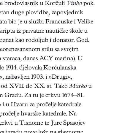
je brodovlasnik u Korčuli
Vinko
pok.
etan duge plovidbe, zapovjednik
a bio je u službi Francuske i Velike
ripta iz privatne nautičke škole u
oznat kao rodoljub i donator. God.
 neorenesansnom stilu sa svojim
m staraca, danas ACY marina). U
 do 1914. djelovala Korčulanska
, nabavljen 1903. i »Drugi«,
ju od XVII. do XX. st. Tako
Marko
u
m Gradu. Za tu je crkvu 1674–81.
o i u Hvaru za pročelje katedrale
ročelje hvarske katedrale. Na
crkvi u Tisnome te Jure Spasojev
 za izradu nove lože na glavnome