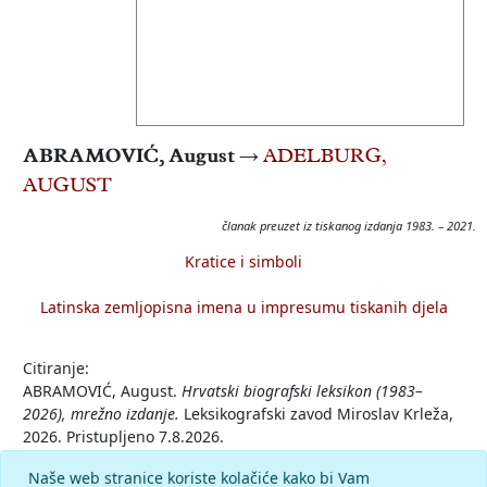
ABRAMOVIĆ, August
→
ADELBURG,
AUGUST
članak preuzet iz tiskanog izdanja 1983. – 2021.
Kratice i simboli
Latinska zemljopisna imena u impresumu tiskanih djela
Citiranje:
ABRAMOVIĆ, August.
Hrvatski biografski leksikon (1983–
2026), mrežno izdanje.
Leksikografski zavod Miroslav Krleža,
2026. Pristupljeno 7.8.2026.
<https://hbl.lzmk.hr/clanak/abramovic-august>.
Naše web stranice koriste kolačiće kako bi Vam