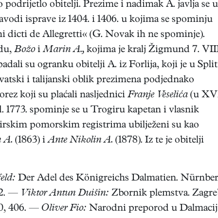
podrijetlo obitelji. Prezime i nadimak A. javlja se u
navodi isprave iz 1404. i 1406. u kojima se spominju
 dicti de Allegretti« (G. Novak ih ne spominje).
ldu,
Božo
i
Marin A.,
kojima je kralj Žigmund 7. VII
adali su ogranku obitelji A. iz Forlija, koji je u Split
vatski i talijanski oblik prezimena podjednako
rez koji su plaćali nasljednici
Franje Veselića
(u XV
od. 1773. spominje se u Trogiru kapetan i vlasnik
irskim pomorskim registrima ubilježeni su kao
 A.
(1863) i
Ante Nikolin A.
(1878). Iz te je obitelji
eld:
Der Adel des Königreichs Dalmatien. Nürnbe
02. —
Viktor Antun Duišin:
Zbornik plemstva. Zagre
50, 406. —
Oliver Fio:
Narodni preporod u Dalmaciji