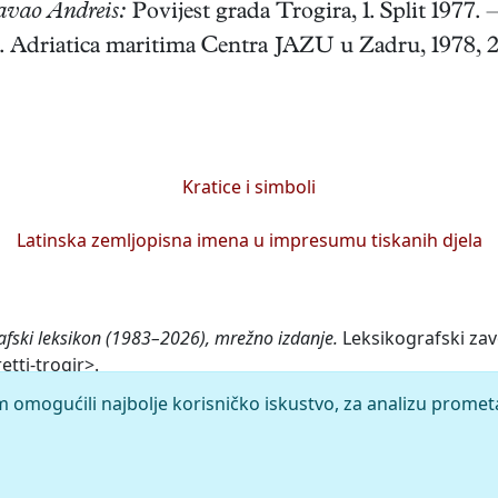
avao Andreis:
Povijest grada Trogira, 1. Split 1977.
. Adriatica maritima Centra JAZU u Zadru, 1978, 2, 
Kratice i simboli
Latinska zemljopisna imena u impresumu tiskanih djela
afski leksikon (1983–2026), mrežno izdanje.
Leksikografski zav
etti-trogir>.
m omogućili najbolje korisničko iskustvo, za analizu promet
rleža