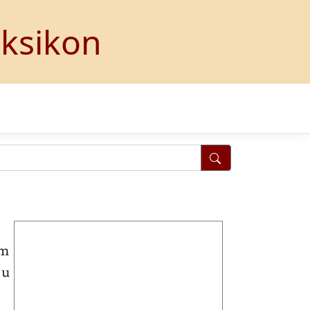
eksikon
em
 u