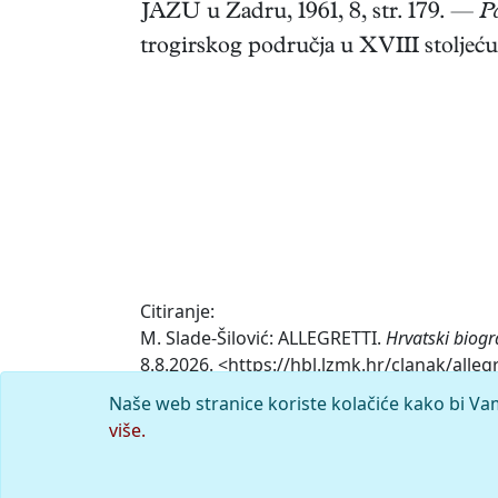
JAZU u Zadru, 1961, 8, str. 179. —
P
trogirskog područja u XVIII stoljeću
Citiranje:
M. Slade-Šilović: ALLEGRETTI.
Hrvatski biogr
8.8.2026. <https://hbl.lzmk.hr/clanak/allegr
Naše web stranice koriste kolačiće kako bi Va
Komentar
više.
© 2026.
Leksikografski zavod
Miroslav K