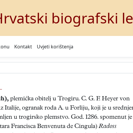
rvatski biografski l
konu
Kontakt
Uvjeti korištenja
..
ch),
plemićka obitelj u Trogiru. C. G. F. Heyer von
 Italije, ogranak roda A. u Forliju, koji je u srednj
imljen u trogirsko plemstvo. God. 1286. spomenut je
notara Francisca Benvenuta de Cingula)
Radoss