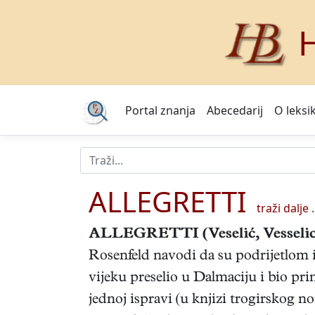
H
Portal znanja
Abecedarij
O leksi
ALLEGRETTI
traži dalje .
ALLEGRETTI
(Veselić, Vesseli
Rosenfeld navodi da su podrijetlom iz
vijeku preselio u Dalmaciju i bio pr
jednoj ispravi (u knjizi trogirskog 