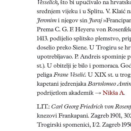
Vesselich,
što bi upućivalo na hrvatsko 
srednjem vijeku i u Splitu. V. Klaić 
Jeronim
i njegov sin
Juraj
»Francipani
Prema C. G. F. Heyeru von Rosenfe
1413. podijelio splitsko plemstvo, prip
doselio preko Siene. U Trogiru se hr
upotrebljavao. P. Andreis spominje po
st.). U obitelji je bilo i pomoraca. G
peliga
Frane Veselić.
U XIX st. u trog
kapetani jedrenjaka
Bartolomeo Antin
podrijetlom akademik →
Nikša A
.
LIT.:
Carl Georg Friedrich von Rosenf
knezovi Frankapani. Zagreb 1901, 3
Trogirski spomenici, I/2. Zagreb 19