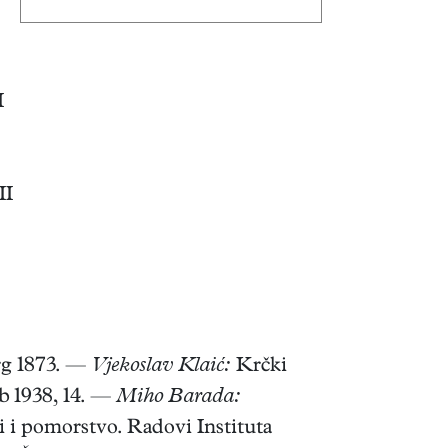
I
II
rg 1873. —
Vjekoslav Klaić:
Krčki
b 1938, 14. —
Miho Barada:
 i pomorstvo. Radovi Instituta