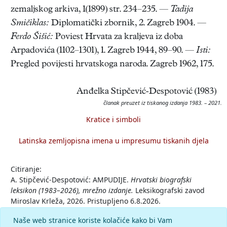
zemaljskog arkiva, 1(1899) str. 234–235. —
Tadija
Smičiklas:
Diplomatički zbornik, 2. Zagreb 1904. —
Ferdo Šišić:
Poviest Hrvata za kraljeva iz doba
Arpadovića (1102–1301), 1. Zagreb 1944, 89–90. —
Isti:
Pregled povijesti hrvatskoga naroda. Zagreb 1962, 175.
Anđelka Stipčević-Despotović (1983)
članak preuzet iz tiskanog izdanja 1983. – 2021.
Kratice i simboli
Latinska zemljopisna imena u impresumu tiskanih djela
Citiranje:
A. Stipčević-Despotović: AMPUDIJE.
Hrvatski biografski
leksikon (1983–2026), mrežno izdanje.
Leksikografski zavod
Miroslav Krleža, 2026. Pristupljeno 6.8.2026.
<https://hbl.lzmk.hr/clanak/ampudije>.
Naše web stranice koriste kolačiće kako bi Vam