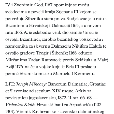
IV i Zvonimir. God. 1167. spominje se među
svjedocima u povelji kralja Stjepana III kojom se
potvrđuju Šibeniku stara prava. Sudjelovao je u ratu s
Bizantom u Hrvatskoj i Dalmaciji 1165, a u novom
ratu 1166. A. je oslobodio velik dio zemlje što su je
osvojili Bizantinci, zarobio bizantskog vojskovođu i
namjesnika za sjevernu Dalmaciju Nikifora Halufa te
osvojio gradove Trogir i Šibenik; 1168. oduzeo
Mlečanima Zadar. Ratovao je protiv Seldžuka u Maloj
Aziji 1176. na čelu vojske koju je Bela III poslao u
pomoć bizantskom caru Manuelu I Komnenu.
LIT.:
Joseph Mikoczy:
Banorum Dalmatiae, Croatiae
et Slavoniae ad seculum XIV usque. Arkiv za
poviestnicu jugoslavensku, 1872, 11, str. 66–68. —
Vjekoslav Klaić:
Hrvatski bani za Arpadovića (1102–
1301). Vjesnik Kr. hrvatsko-slavonsko-dalmatinskog