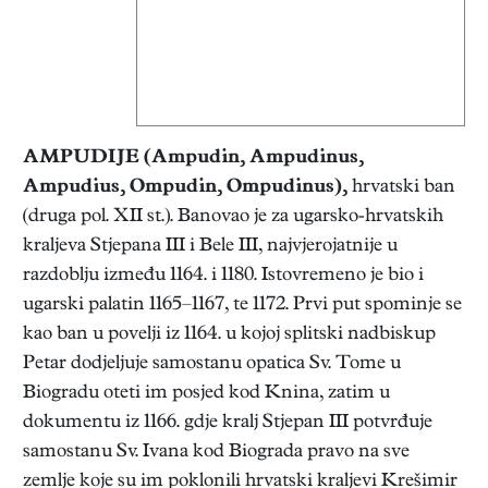
AMPUDIJE
(Ampudin, Ampudinus,
Ampudius, Ompudin, Ompudinus),
hrvatski ban
(druga pol. XII st.). Banovao je za ugarsko-hrvatskih
kraljeva Stjepana III i Bele III, najvjerojatnije u
razdoblju između 1164. i 1180. Istovremeno je bio i
ugarski palatin 1165–1167, te 1172. Prvi put spominje se
kao ban u povelji iz 1164. u kojoj splitski nadbiskup
Petar dodjeljuje samostanu opatica Sv. Tome u
Biogradu oteti im posjed kod Knina, zatim u
dokumentu iz 1166. gdje kralj Stjepan III potvrđuje
samostanu Sv. Ivana kod Biograda pravo na sve
zemlje koje su im poklonili hrvatski kraljevi Krešimir