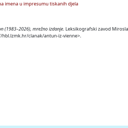
na imena u impresumu tiskanih djela
kon (1983–2026), mrežno izdanje.
Leksikografski zavod Mirosl
://hbl.lzmk.hr/clanak/antun-iz-vienne>.