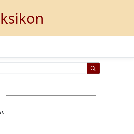
eksikon
21.