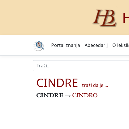
H
Portal znanja
Abecedarij
O leksi
CINDRE
traži dalje ...
CINDRE
→
CINDRO