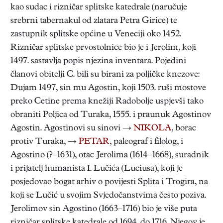
kao sudac i rizničar splitske katedrale (naručuje
srebrni tabernakul od zlatara Petra Girice) te
zastupnik splitske općine u Veneciji oko 1452.
Rizničar splitske prvostolnice bio je i Jerolim, koji
1497. sastavlja popis njezina inventara. Pojedini
članovi obitelji C. bili su birani za poljičke knezove:
Dujam 1497, sin mu Agostin, koji 1503. ruši mostove
preko Cetine prema knežiji Radobolje uspjevši tako
obraniti Poljica od Turaka, 1555. i praunuk Agostinov
Agostin. Agostinovi su sinovi →
NIKOLA
, borac
protiv Turaka, →
PETAR
, paleograf i filolog, i
Agostino (?–1631), otac Jerolima (1614–1668), suradnik
i prijatelj humanista I. Lučića (Luciusa), koji je
posjedovao bogat arhiv o povijesti Splita i Trogira, na
koji se Lučić u svojim Svjedočanstvima često poziva.
Jerolimov sin Agostino (1663–1716) bio je više puta
rizničar splitske katedrale od 1694. do 1716. Njegov je