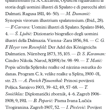
spalatensium (u: A. Ciccarelli, Opuscoli riguardanti la
storia degli uomini illustri di Spalato e di parecchi altri
Dalmati. Ragusa 1811, 46–50). —
M. Dumanić:
Synopsis virorum illustrium spalatensium. (Ibid., 28).
—
F. Carrara:
Uomini illustri di Spalato. Spalato 1846,
4. —
Š. Ljubić:
Dizionario biografico degli uomini
illustri della Dalmazia. Vienna–Zara 1856, 84. —
C. G.
F. Heyer von Rosenfeld:
Der Adel des Königreichs
Dalmatien. Nürnberg 1873, 35, 103. —
D. S. Karaman:
Cindro Nikola. Narod, 8(1891) br. 98–99. —
T. Matić:
Popis učitelja Spljetske realke od njezina osnutka do
danas. Program C. k. velike realke u Splitu, 1900–01,
str. 23. —
A. Pavich Pfauenthal:
Prinosi povijesti
Poljica. Sarajevo 1903, 39–42, 49, 57–68. —
T.
Smičiklas:
Diplomatički zbornik, 4–6. Zagreb 1906–
1908; 9, 1911. —
B. Poparić:
Pisma Ivana Lučića
Trogiranina. Zagreb 1907, 52. —
I. Pivčević:
Povijest