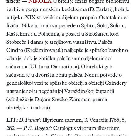
fizičar →
NIKOLA
. Obitelj je imala bogatu biblioteku
i arhiv s pergamenskim kodeksima (D. Farlati), koja je
u tijeku XIX st. velikim dijelom propala. Ostatak čuva
fizičar Nikola. Imali su posjede u Splitu, Šolti, Solinu,
Kaštelima i u Poljicima, a posjed u Strožancu kod
Stobreča i danas je u njihovu vlasništvu. Palača
Cindro (Krešimirova ul.) najljepše je splitsko barokno
zdanje, dok je gotička palača samo djelomično
sačuvana (Ul. Jurja Dalmatinca). Obiteljski grb
sačuvan je u dvorištu obiju palača. Nema potvrde o
genealoškoj vezi te splitske obitelji s obitelji Czindery
nastanjenoj u negdašnjoj Varaždinskoj županiji
(zabilježio je Dujam Srećko Karaman prema
obiteljskoj tradiciji).
LIT.:
D. Farlati:
Illyricum sacrum, 3. Venetiis 1765, 5,
282. —
P. A. Bogetić:
Catalogus virorum illustrium