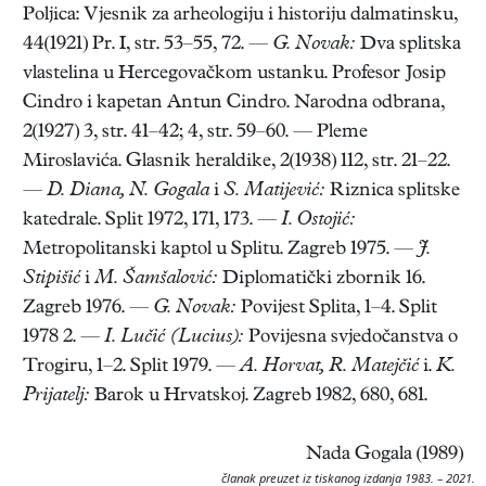
Poljica: Vjesnik za arheologiju i historiju dalmatinsku,
44(1921) Pr. I, str. 53–55, 72. —
G. Novak:
Dva splitska
vlastelina u Hercegovačkom ustanku. Profesor Josip
Cindro i kapetan Antun Cindro. Narodna odbrana,
2(1927) 3, str. 41–42; 4, str. 59–60. — Pleme
Miroslavića. Glasnik heraldike, 2(1938) 112, str. 21–22.
—
D. Diana, N. Gogala
i
S. Matijević:
Riznica splitske
katedrale. Split 1972, 171, 173. —
I. Ostojić:
Metropolitanski kaptol u Splitu. Zagreb 1975. —
J.
Stipišić
i
M. Šamšalović:
Diplomatički zbornik 16.
Zagreb 1976. —
G. Novak:
Povijest Splita, 1–4. Split
1978 2. —
I. Lučić (Lucius):
Povijesna svjedočanstva o
Trogiru, 1–2. Split 1979. —
A. Horvat, R. Matejčić
i.
K.
Prijatelj:
Barok u Hrvatskoj. Zagreb 1982, 680, 681.
Nada Gogala (1989)
članak preuzet iz tiskanog izdanja 1983. – 2021.