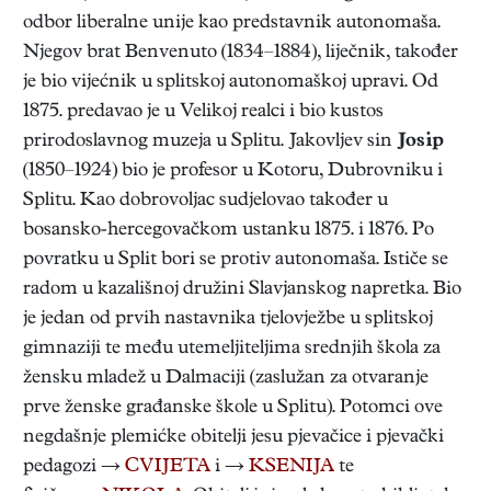
odbor liberalne unije kao predstavnik autonomaša.
Njegov brat Benvenuto (1834–1884), liječnik, također
je bio vijećnik u splitskoj autonomaškoj upravi. Od
1875. predavao je u Velikoj realci i bio kustos
prirodoslavnog muzeja u Splitu. Jakovljev sin
Josip
(1850–1924) bio je profesor u Kotoru, Dubrovniku i
Splitu. Kao dobrovoljac sudjelovao također u
bosansko-hercegovačkom ustanku 1875. i 1876. Po
povratku u Split bori se protiv autonomaša. Ističe se
radom u kazališnoj družini Slavjanskog napretka. Bio
je jedan od prvih nastavnika tjelovježbe u splitskoj
gimnaziji te među utemeljiteljima srednjih škola za
žensku mladež u Dalmaciji (zaslužan za otvaranje
prve ženske građanske škole u Splitu). Potomci ove
negdašnje plemićke obitelji jesu pjevačice i pjevački
pedagozi →
CVIJETA
i →
KSENIJA
te