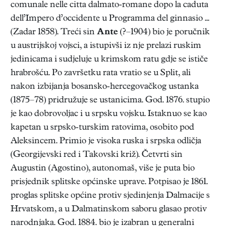
comunale nelle citta dalmato-romane dopo la caduta
dell’Impero d’occidente u Programma del ginnasio ...
(Zadar 1858). Treći sin
Ante
(?–1904) bio je poručnik
u austrijskoj vojsci, a istupivši iz nje prelazi ruskim
jedinicama i sudjeluje u krimskom ratu gdje se ističe
hrabrošću. Po završetku rata vratio se u Split, ali
nakon izbijanja bosansko-hercegovačkog ustanka
(1875–78) pridružuje se ustanicima. God. 1876. stupio
je kao dobrovoljac i u srpsku vojsku. Istaknuo se kao
kapetan u srpsko-turskim ratovima, osobito pod
Aleksincem. Primio je visoka ruska i srpska odličja
(Georgijevski red i Takovski križ). Četvrti sin
Augustin (Agostino), autonomaš, više je puta bio
prisjednik splitske općinske uprave. Potpisao je 1861.
proglas splitske općine protiv sjedinjenja Dalmacije s
Hrvatskom, a u Dalmatinskom saboru glasao protiv
narodnjaka. God. 1884. bio je izabran u generalni