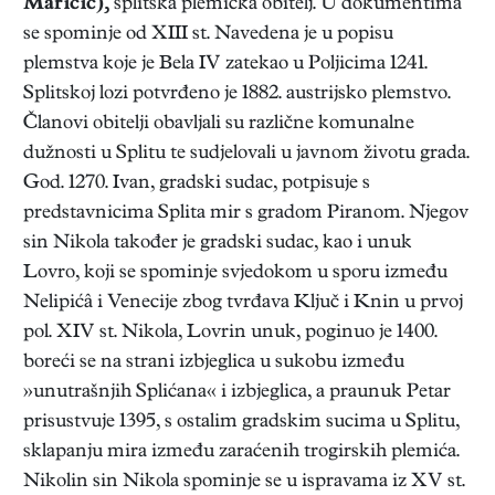
Maričić),
splitska plemićka obitelj. U dokumentima
se spominje od XIII st. Navedena je u popisu
plemstva koje je Bela IV zatekao u Poljicima 1241.
Splitskoj lozi potvrđeno je 1882. austrijsko plemstvo.
Članovi obitelji obavljali su različne komunalne
dužnosti u Splitu te sudjelovali u javnom životu grada.
God. 1270. Ivan, gradski sudac, potpisuje s
predstavnicima Splita mir s gradom Piranom. Njegov
sin Nikola također je gradski sudac, kao i unuk
Lovro, koji se spominje svjedokom u sporu između
Nelipićâ i Venecije zbog tvrđava Ključ i Knin u prvoj
pol. XIV st. Nikola, Lovrin unuk, poginuo je 1400.
boreći se na strani izbjeglica u sukobu između
»unutrašnjih Splićana« i izbjeglica, a praunuk Petar
prisustvuje 1395, s ostalim gradskim sucima u Splitu,
sklapanju mira između zaraćenih trogirskih plemića.
Nikolin sin Nikola spominje se u ispravama iz XV st.