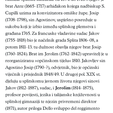
brat Ante (1665–1717) arhiđakon kojega nadbiskup S.
Cupilli uzima za konvizitatora omiške župe. Josip
(1708–1798), sin Agostinov, uspješno posreduje u
sukobu koji je izbio između splitskog plemstva i
građana 1765. Za francuske vladavine sudac Jakov
(1755–1818) bio je načelnik grada Splita 1806–08, a
potom 1811–13. tu dužnost obavlja njegov brat Josip
(1760–1824). Brat im Jerolim (1762–1842) upravitelj je u
reorganiziranu »općinskom tijelu« 1810. Jakovljev sin
Agostino Josip (1790–?), odvjetnik, bio je općinski
vijećnik i prisjednik 1848/49. U drugoj pol. XIX st.
djeluju u splitskomu javnom životu njegovi sinovi
Jakov (1812–1887), sudac, i
Jerolim
(1814–1875),
profesor povijesti, jezika i talijanske književnosti u
splitskoj gimnaziji te njezin privremeni direktor
(1871), autor priloga Dello sviluppo del reggimento