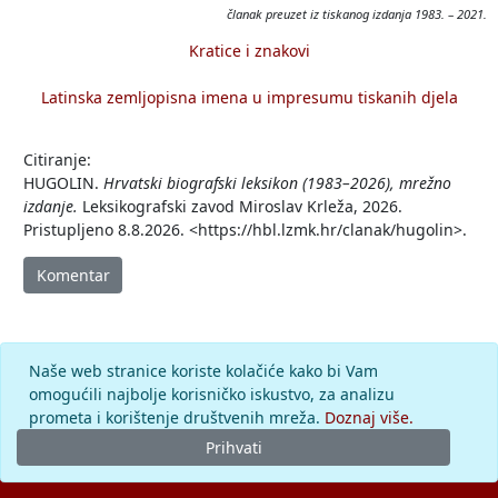
članak preuzet iz tiskanog izdanja 1983. – 2021.
Kratice i znakovi
Latinska zemljopisna imena u impresumu tiskanih djela
Citiranje:
HUGOLIN.
Hrvatski biografski leksikon (1983–2026), mrežno
izdanje.
Leksikografski zavod Miroslav Krleža, 2026.
Pristupljeno 8.8.2026. <https://hbl.lzmk.hr/clanak/hugolin>.
Komentar
Naše web stranice koriste kolačiće kako bi Vam
omogućili najbolje korisničko iskustvo, za analizu
prometa i korištenje društvenih mreža.
Doznaj više.
Prihvati
© 2026.
Leksikografski zavod
Miroslav Krleža