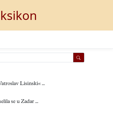
eksikon
roslav Lisinski« ...
ila se u Zadar ...