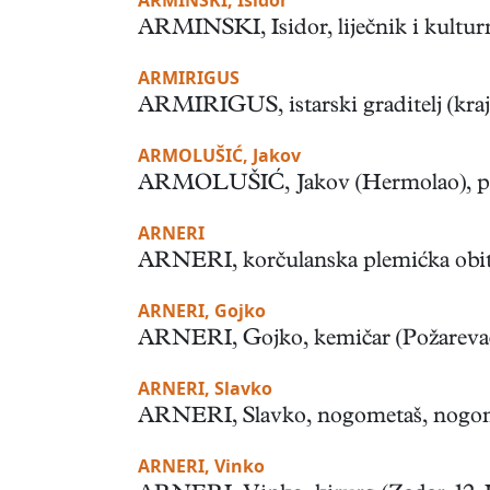
ARMINSKI, Isidor
ARMINSKI, Isidor, liječnik i kulturni
ARMIRIGUS
ARMIRIGUS, istarski graditelj (kraj X
ARMOLUŠIĆ, Jakov
ARMOLUŠIĆ, Jakov (Hermolao), pjesni
ARNERI
ARNERI, korčulanska plemićka obitel
ARNERI, Gojko
ARNERI, Gojko, kemičar (Požarevac, 
ARNERI, Slavko
ARNERI, Slavko, nogometaš, nogometni
ARNERI, Vinko