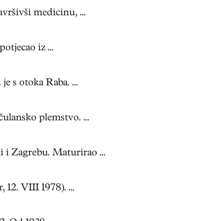
vršivši medicinu, ...
tjecao iz ...
 s otoka Raba. ...
lansko plemstvo. ...
i Zagrebu. Maturirao ...
2. VIII 1978). ...