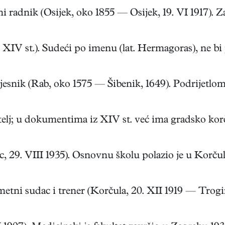
 radnik (Osijek, oko 1855 — Osijek, 19. VI 1917). Za
IV st.). Sudeći po imenu (lat. Hermagoras), ne bi po
k (Rab, oko 1575 — Šibenik, 1649). Podrijetlom je
j; u dokumentima iz XIV st. već ima gradsko korču
29. VIII 1935). Osnovnu školu polazio je u Korčuli 
 sudac i trener (Korčula, 20. XII 1919 — Trogir, 1