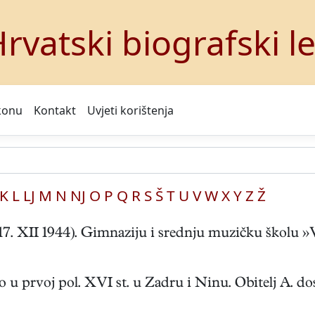
rvatski biografski l
konu
Kontakt
Uvjeti korištenja
K
L
LJ
M
N
NJ
O
P
Q
R
S
Š
T
U
V
W
X
Y
Z
Ž
 XII 1944). Gimnaziju i srednju muzičku školu »Vat
rvoj pol. XVI st. u Zadru i Ninu. Obitelj A. dosel