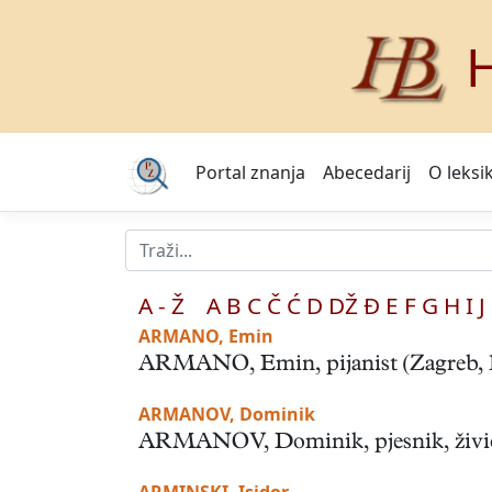
H
Portal znanja
Abecedarij
O leksi
A - Ž
A
B
C
Č
Ć
D
DŽ
Đ
E
F
G
H
I
J
ARMANO, Emin
ARMANO, Emin, pijanist (Zagreb, 17.
ARMANOV, Dominik
ARMANOV, Dominik, pjesnik, živio u p