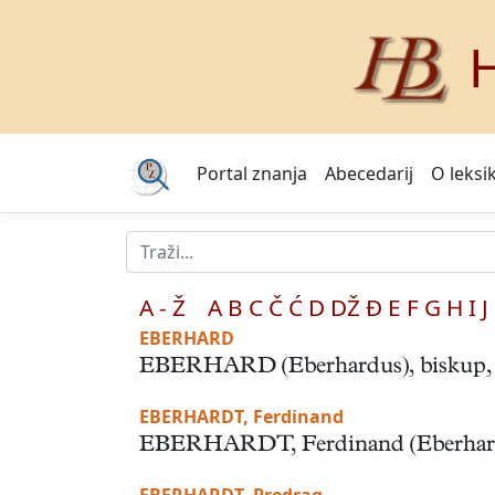
H
Portal znanja
Abecedarij
O leksi
A - Ž
A
B
C
Č
Ć
D
DŽ
Đ
E
F
G
H
I
J
EBERHARD
EBERHARD (Eberhardus), biskup, ban i
EBERHARDT, Ferdinand
EBERHARDT, Ferdinand (Eberhard), zl