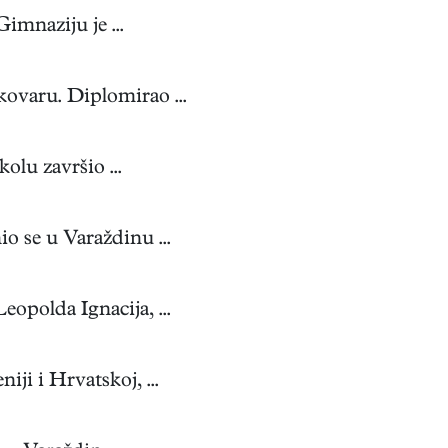
imnaziju je ...
varu. Diplomirao ...
olu završio ...
o se u Varaždinu ...
opolda Ignacija, ...
ji i Hrvatskoj, ...