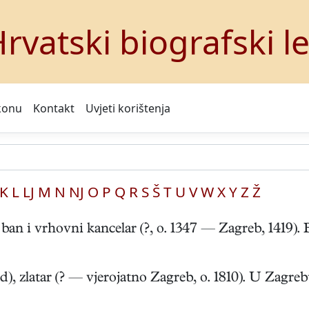
rvatski biografski l
konu
Kontakt
Uvjeti korištenja
K
L
LJ
M
N
NJ
O
P
Q
R
S
Š
T
U
V
W
X
Y
Z
Ž
 vrhovni kancelar (?, o. 1347 — Zagreb, 1419). B. A
atar (? — vjerojatno Zagreb, o. 1810). U Zagrebu 