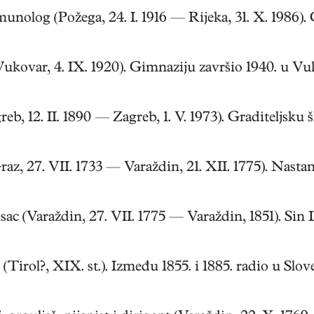
log (Požega, 24. I. 1916 — Rijeka, 31. X. 1986). G
ar, 4. IX. 1920). Gimnaziju završio 1940. u Vuko
b, 12. II. 1890 — Zagreb, 1. V. 1973). Graditeljsku šk
z, 27. VII. 1733 — Varaždin, 21. XII. 1775). Nastani
c (Varaždin, 27. VII. 1775 — Varaždin, 1851). Sin Le
rol?, XIX. st.). Između 1855. i 1885. radio u Sloveni