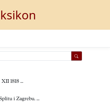
eksikon
XII 1818 ...
litu i Zagrebu. ...