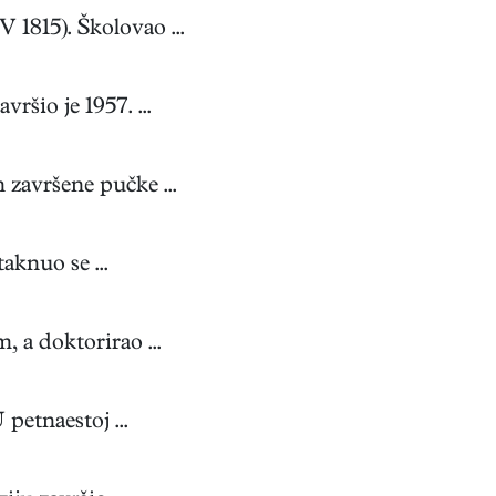
1815). Školovao ...
ršio je 1957. ...
 završene pučke ...
aknuo se ...
 a doktorirao ...
petnaestoj ...