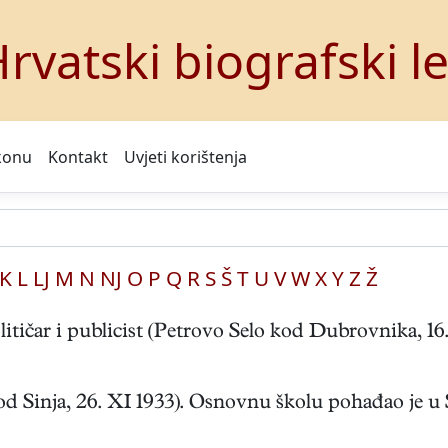
rvatski biografski l
konu
Kontakt
Uvjeti korištenja
K
L
LJ
M
N
NJ
O
P
Q
R
S
Š
T
U
V
W
X
Y
Z
Ž
itičar i publicist (Petrovo Selo kod Dubrovnika, 16. 
 Sinja, 26. XI 1933). Osnovnu školu pohađao je u Sp