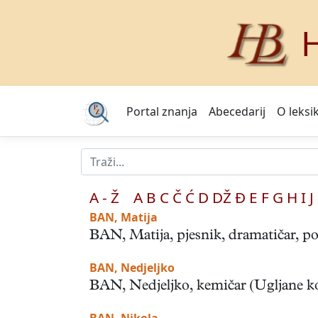
H
Portal znanja
Abecedarij
O leksi
A - Ž
A
B
C
Č
Ć
D
DŽ
Đ
E
F
G
H
I
J
BAN, Matija
BAN, Matija, pjesnik, dramatičar, pol
BAN, Nedjeljko
BAN, Nedjeljko, kemičar (Ugljane kod