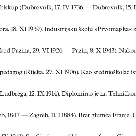
iskup (Dubrovnik, 17. IV 1736 — Dubrovnik, 15. IV 
a, 18. XI 1939). Industrijsku školu »Prvomajska« zav
 kod Pazina, 29. VI 1926 — Pazin, 8. X 1943). Nakon
pedagog (Rijeka, 27. XI 1906). Kao srednjoškolac ist
udbrega, 12. IX 1914). Diplomirao je na Tehničkom,
 1847 — Zagreb, 11. I 1884). Brat glumca Franje. U 