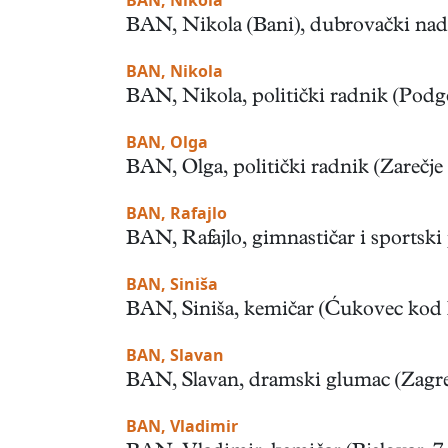
BAN, Nikola
BAN, Nikola (Bani), dubrovački nadb
BAN, Nikola
BAN, Nikola, politički radnik (Podgor
BAN, Olga
BAN, Olga, politički radnik (Zarečje
BAN, Rafajlo
BAN, Rafajlo, gimnastičar i sportski 
BAN, Siniša
BAN, Siniša, kemičar (Ćukovec kod L
BAN, Slavan
BAN, Slavan, dramski glumac (Zagreb,
BAN, Vladimir