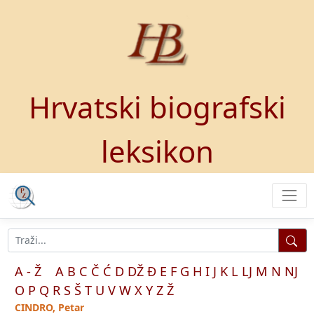
Hrvatski biografski
leksikon
A - Ž
A
B
C
Č
Ć
D
DŽ
Đ
E
F
G
H
I
J
K
L
LJ
M
N
NJ
O
P
Q
R
S
Š
T
U
V
W
X
Y
Z
Ž
CINDRO, Petar