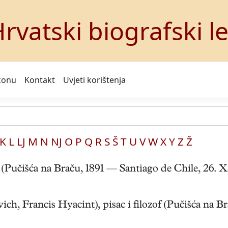
rvatski biografski l
konu
Kontakt
Uvjeti korištenja
K
L
LJ
M
N
NJ
O
P
Q
R
S
Š
T
U
V
W
X
Y
Z
Ž
učišća na Braču, 1891 — Santiago de Chile, 26. X. 
 Francis Hyacint), pisac i filozof (Pučišća na Braču