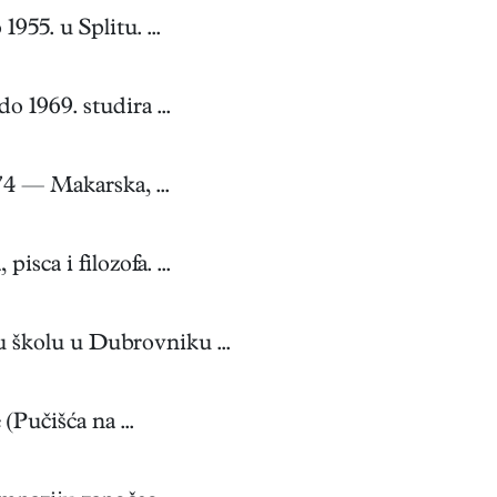
955. u Splitu. ...
 1969. studira ...
74 — Makarska, ...
sca i filozofa. ...
u školu u Dubrovniku ...
Pučišća na ...