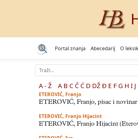
H
Portal znanja
Abecedarij
O leksi
A - Ž
A
B
C
Č
Ć
D
DŽ
Đ
E
F
G
H
I
J
ETEROVIĆ, Franjo
ETEROVIĆ, Franjo, pisac i novinar (P
ETEROVIĆ, Franjo Hijacint
ETEROVIĆ, Franjo Hijacint (Eterovich,