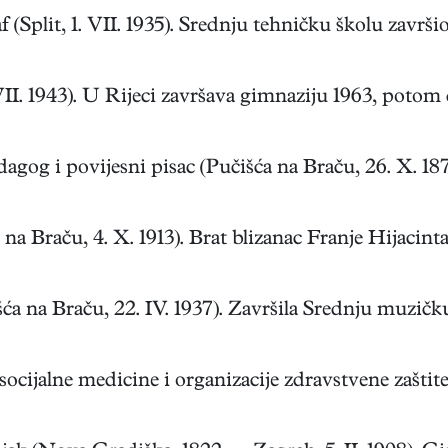
lit, 1. VII. 1935). Srednju tehničku školu završio 1
I. 1943). U Rijeci završava gimnaziju 1963, potom do
gog i povijesni pisac (Pučišća na Braču, 26. X. 18
raču, 4. X. 1913). Brat blizanac Franje Hijacinta, pi
a na Braču, 22. IV. 1937). Završila Srednju muzičk
ijalne medicine i organizacije zdravstvene zaštite (