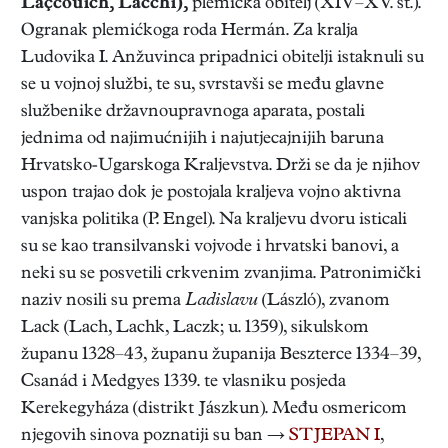
Laçcouich, Lacchi),
plemićka obitelj (XIV–XV. st.).
Ogranak plemićkoga roda Hermán. Za kralja
Ludovika I. Anžuvinca pripadnici obitelji istaknuli su
se u vojnoj službi, te su, svrstavši se među glavne
službenike državnoupravnoga aparata, postali
jednima od najimućnijih i najutjecajnijih baruna
Hrvatsko-Ugarskoga Kraljevstva. Drži se da je njihov
uspon trajao dok je postojala kraljeva vojno aktivna
vanjska politika (P. Engel). Na kraljevu dvoru isticali
su se kao transilvanski vojvode i hrvatski banovi, a
neki su se posvetili crkvenim zvanjima. Patronimički
naziv nosili su prema
Ladislavu
(László), zvanom
Lack (Lach, Lachk, Laczk; u. 1359), sikulskom
županu 1328–43, županu županija Beszterce 1334–39,
Csanád i Medgyes 1339. te vlasniku posjeda
Kerekegyháza (distrikt Jászkun). Među osmericom
njegovih sinova poznatiji su ban →
STJEPAN I
,