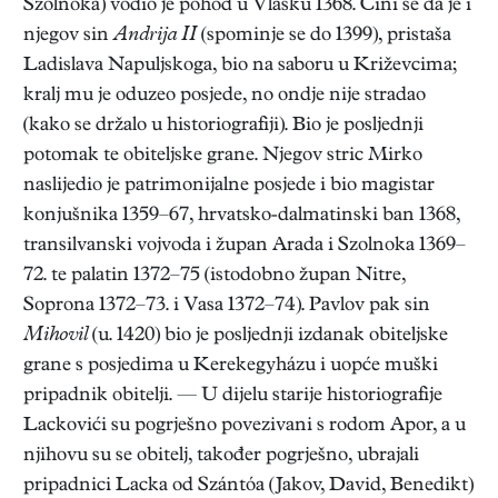
Szolnoka) vodio je pohod u Vlašku 1368. Čini se da je i
njegov sin
Andrija II
(spominje se do 1399), pristaša
Ladislava Napuljskoga, bio na saboru u Križevcima;
kralj mu je oduzeo posjede, no ondje nije stradao
(kako se držalo u historiografiji). Bio je posljednji
potomak te obiteljske grane. Njegov stric Mirko
naslijedio je patrimonijalne posjede i bio magistar
konjušnika 1359–67, hrvatsko-dalmatinski ban 1368,
transilvanski vojvoda i župan Arada i Szolnoka 1369–
72. te palatin 1372–75 (istodobno župan Nitre,
Soprona 1372–73. i Vasa 1372–74). Pavlov pak sin
Mihovil
(u. 1420) bio je posljednji izdanak obiteljske
grane s posjedima u Kerekegyházu i uopće muški
pripadnik obitelji. — U dijelu starije historiografije
Lackovići su pogrješno povezivani s rodom Apor, a u
njihovu su se obitelj, također pogrješno, ubrajali
pripadnici Lacka od Szántóa (Jakov, David, Benedikt)