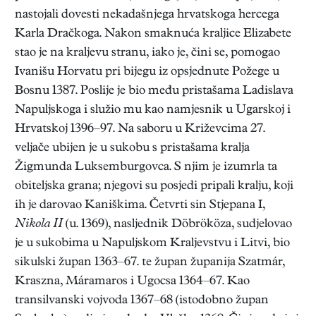
nastojali dovesti nekadašnjega hrvatskoga hercega
Karla Dračkoga. Nakon smaknuća kraljice Elizabete
stao je na kraljevu stranu, iako je, čini se, pomogao
Ivanišu Horvatu pri bijegu iz opsjednute Požege u
Bosnu 1387. Poslije je bio među pristašama Ladislava
Napuljskoga i služio mu kao namjesnik u Ugarskoj i
Hrvatskoj 1396–97. Na saboru u Križevcima 27.
veljače ubijen je u sukobu s pristašama kralja
Žigmunda Luksemburgovca. S njim je izumrla ta
obiteljska grana; njegovi su posjedi pripali kralju, koji
ih je darovao Kaniškima. Četvrti sin Stjepana I,
Nikola II
(u. 1369), nasljednik Döbrököza, sudjelovao
je u sukobima u Napuljskom Kraljevstvu i Litvi, bio
sikulski župan 1363–67. te župan županija Szatmár,
Kraszna, Máramaros i Ugocsa 1364–67. Kao
transilvanski vojvoda 1367–68 (istodobno župan