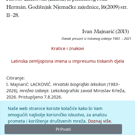
Hermán. Godišnjak Njemačke zajednice, 16(2009) str.
11–28.
Ivan Majnarić (2013)
članak preuzet iz tiskanog izdanja 1983. – 2021.
Kratice i znakovi
Latinska zemljopisna imena u impresumu tiskanih djela
Citiranje:
I. Majnarić: LACKOVIĆ.
Hrvatski biografski leksikon (1983–
2026), mrežno izdanje.
Leksikografski zavod Miroslav Krleža,
2026. Pristupljeno 7.8.2026.
<https://hbl.lzmk.hr/clanak/lackovic>.
Naše web stranice koriste kolačiće kako bi Vam
omogućili najbolje korisničko iskustvo, za analizu
Komentar
prometa i korištenje društvenih mreža.
Doznaj više.
Prihvati
© 2026.
Leksikografski zavod
Miroslav Krleža