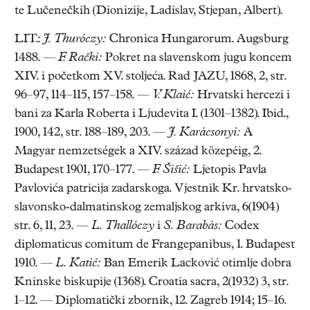
te Lučenečkih (Dionizije, Ladislav, Stjepan, Albert).
LIT.:
J. Thuróczy:
Chronica Hungarorum. Augsburg
1488. —
F. Rački:
Pokret na slavenskom jugu koncem
XIV. i početkom XV. stoljeća. Rad JAZU, 1868, 2, str.
96–97, 114–115, 157–158. —
V. Klaić:
Hrvatski hercezi i
bani za Karla Roberta i Ljudevita I. (1301–1382). Ibid.,
1900, 142, str. 188–189, 203. —
J. Karácsonyi:
A
Magyar nemzetségek a XIV. század közepéig, 2.
Budapest 1901, 170–177. —
F. Šišić:
Ljetopis Pavla
Pavlovića patricija zadarskoga. Vjestnik Kr. hrvatsko-
slavonsko-dalmatinskog zemaljskog arkiva, 6(1904)
str. 6, 11, 23. —
L. Thallóczy
i
S. Barabás:
Codex
diplomaticus comitum de Frangepanibus, 1. Budapest
1910. —
L. Katić:
Ban Emerik Lacković otimlje dobra
Kninske biskupije (1368). Croatia sacra, 2(1932) 3, str.
1–12. — Diplomatički zbornik, 12. Zagreb 1914; 15–16.