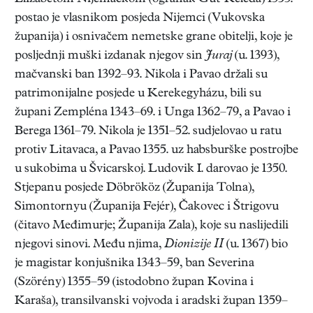
postao je vlasnikom posjeda Nijemci (Vukovska
županija) i osnivačem nemetske grane obitelji, koje je
posljednji muški izdanak njegov sin
Juraj
(u. 1393),
mačvanski ban 1392–93. Nikola i Pavao držali su
patrimonijalne posjede u Kerekegyházu, bili su
župani Zempléna 1343–69. i Unga 1362–79, a Pavao i
Berega 1361–79. Nikola je 1351–52. sudjelovao u ratu
protiv Litavaca, a Pavao 1355. uz habsburške postrojbe
u sukobima u Švicarskoj. Ludovik I. darovao je 1350.
Stjepanu posjede Döbrököz (Županija Tolna),
Simontornyu (Županija Fejér), Čakovec i Štrigovu
(čitavo Međimurje; Županija Zala), koje su naslijedili
njegovi sinovi. Među njima,
Dionizije II
(u. 1367) bio
je magistar konjušnika 1343–59, ban Severina
(Szörény) 1355–59 (istodobno župan Kovina i
Karaša), transilvanski vojvoda i aradski župan 1359–