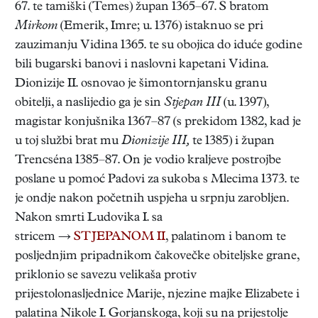
67. te tamiški (Temes) župan 1365–67. S bratom
Mirkom
(Emerik, Imre; u. 1376) istaknuo se pri
zauzimanju Vidina 1365. te su obojica do iduće godine
bili bugarski banovi i naslovni kapetani Vidina.
Dionizije II. osnovao je šimontornjansku granu
obitelji, a naslijedio ga je sin
Stjepan III
(u. 1397),
magistar konjušnika 1367–87 (s prekidom 1382, kad je
u toj službi brat mu
Dionizije III,
te 1385) i župan
Trencséna 1385–87. On je vodio kraljeve postrojbe
poslane u pomoć Padovi za sukoba s Mlecima 1373. te
je ondje nakon početnih uspjeha u srpnju zarobljen.
Nakon smrti Ludovika I. sa
stricem →
STJEPANOM II
, palatinom i banom te
posljednjim pripadnikom čakovečke obiteljske grane,
priklonio se savezu velikaša protiv
prijestolonasljednice Marije, njezine majke Elizabete i
palatina Nikole I. Gorjanskoga, koji su na prijestolje