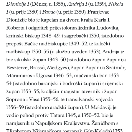
Dionizije I
(Dénes; u. 1355),
Andrija I
(u. 1359),
Nikola
I
(u. prije 1380) i
Pavao
(u. prije 1380). Franjevac
Dionizije bio je kapelan na dvoru kralja Karla I.
Roberta i odgojitelj prijestolonasljednika Ludovika,
kninski biskup 1348–49. i zagrebački 1350, istodobno
prepošt Bačke nadbiskupije 1349–52. te kaločki
nadbiskup 1350–55 (u službu uveden 1353). Andrija je
bio sikulski župan 1343–50 (istodobno župan županija
Beszterce, Brassó, Medgyes), župan županija Szatmár,
Máramaros i Ugocsa 1346–53, mačvanski ban 1353–
54 (istodobno baranjski i bodroški župan) i srijemski
župan 1353–55, kraljičin magistar tavernik i župan
Soprona i Vasa 1355–56. te transilvanski vojvoda
1356–59 (istodobno aradski župan). U Moldaviji je
vodio pohod protiv Tatara 1345, a 1350–52. bio je
namjesnik u Napuljskom Kraljevstvu. Ženidbom s
Elizabetom Nijemačkom (ogranak Gút-Keleda) 1353.