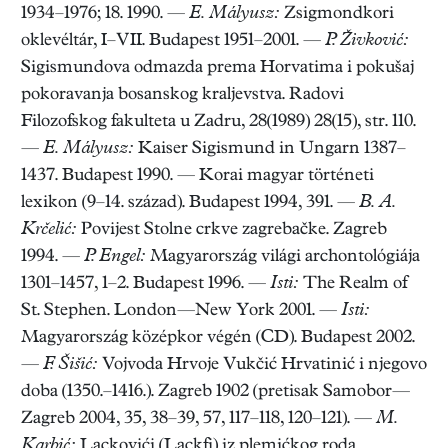
1934–1976; 18. 1990. —
E. Mályusz:
Zsigmondkori
oklevéltár, I–VII. Budapest 1951–2001. —
P. Živković:
Sigismundova odmazda prema Horvatima i pokušaj
pokoravanja bosanskog kraljevstva. Radovi
Filozofskog fakulteta u Zadru, 28(1989) 28(15), str. 110.
—
E. Mályusz:
Kaiser Sigismund in Ungarn 1387–
1437. Budapest 1990. — Korai magyar történeti
lexikon (9–14. század). Budapest 1994, 391. —
B. A.
Krčelić:
Povijest Stolne crkve zagrebačke. Zagreb
1994. —
P. Engel:
Magyarország világi archontológiája
1301–1457, 1–2. Budapest 1996. —
Isti:
The Realm of
St. Stephen. London—New York 2001. —
Isti:
Magyarország középkor végén (CD). Budapest 2002.
—
F. Šišić:
Vojvoda Hrvoje Vukčić Hrvatinić i njegovo
doba (1350.–1416.). Zagreb 1902 (pretisak Samobor—
Zagreb 2004, 35, 38–39, 57, 117–118, 120–121). —
M.
Karbić:
Lackovići (Lackfi) iz plemićkog roda