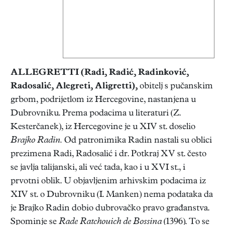
ALLEGRETTI
(Radi, Radić, Radinković,
Radosalić, Alegreti, Aligretti),
obitelj s pučanskim
grbom, podrijetlom iz Hercegovine, nastanjena u
Dubrovniku. Prema podacima u literaturi (Z.
Kesterčanek), iz Hercegovine je u XIV st. doselio
Brajko Radin.
Od patronimika Radin nastali su oblici
prezimena Radi, Radosalić i dr. Potkraj XV st. često
se javlja talijanski, ali već tada, kao i u XVI st., i
prvotni oblik. U objavljenim arhivskim podacima iz
XIV st. o Dubrovniku (I. Manken) nema podataka da
je Brajko Radin dobio dubrovačko pravo građanstva.
Spominje se
Rade Ratchouich de Bossina
(1396). To se