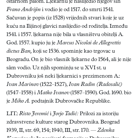
oltarnom palom. Ljekarnu je naslijedio njegov sin
Frano Andrijin
i vodio je od 1517. do smrti 1541.
Sačuvan je popis (iz 1528) vrijednih stvari koje je uz
kuću na Ilijinoj glavici naslijedio od roditelja. Između
1541. i 1557. ljekarna nije bila u vlasništvu obitelji A.
God. 1557. kupio ju je
Marcus Nicolai de Allegrettis
dictus Ban,
koji se 1536. spominje kao trgovac u
Beogradu. On je bio vlasnik ljekarne do 1564, ali je nije
sâm vodio. Uz njih spominju se u XVI st. u
Dubrovniku još neki ljekarnici s prezimenom A.:
Ivan Marinov
(1522–1527),
Ivan Radin (Radosalić)
(1547–1558) i
Matko Ivanov
(1587–1590). God. 1690. bio
je
Miho A.
podtajnik Dubrovačke Republike.
LIT.:
Risto Jeremić
i
Jorjo Tadić:
Prilozi za istoriju
zdravstvene kulture starog Dubrovnika. Beograd
1939, II, str. 69, 154; 1940, III, str. 170. —
Zdenka