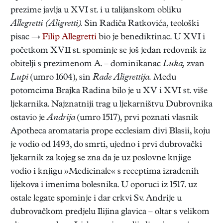
prezime javlja u XVI st. i u talijanskom obliku
Allegretti (Aligretti).
Sin Radiča Ratkovića, teološki
pisac →
Filip Allegretti
bio je benediktinac. U XVI i
početkom XVII st. spominje se još jedan redovnik iz
obitelji s prezimenom A. – dominikanac
Luka,
zvan
Lupi
(umro 1604), sin
Rade Aligrettija.
Među
potomcima Brajka Radina bilo je u XV i XVI st. više
ljekarnika. Najznatniji trag u ljekarništvu Dubrovnika
ostavio je
Andrija
(umro 1517), prvi poznati vlasnik
Apotheca aromataria prope ecclesiam divi Blasii, koju
je vodio od 1493, do smrti, ujedno i prvi dubrovački
ljekarnik za kojeg se zna da je uz poslovne knjige
vodio i knjigu »Medicinale« s receptima izrađenih
lijekova i imenima bolesnika. U oporuci iz 1517. uz
ostale legate spominje i dar crkvi Sv. Andrije u
dubrovačkom predjelu Ilijina glavica – oltar s velikom