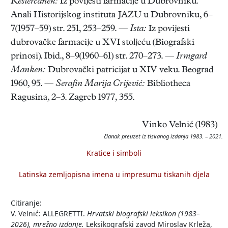
Kesterčanek:
Iz povijesti farmacije u Dubrovniku.
Anali Historijskog instituta JAZU u Dubrovniku, 6–
7(1957–59) str. 251, 253–259. —
Ista:
Iz povijesti
dubrovačke farmacije u XVI stoljeću (Biografski
prinosi). Ibid., 8–9(1960–61) str. 270–273. —
Irmgard
Manken:
Dubrovački patricijat u XIV veku. Beograd
1960, 95. —
Serafin Marija Crijević:
Bibliotheca
Ragusina, 2–3. Zagreb 1977, 355.
Vinko Velnić (1983)
članak preuzet iz tiskanog izdanja 1983. – 2021.
Kratice i simboli
Latinska zemljopisna imena u impresumu tiskanih djela
Citiranje:
V. Velnić: ALLEGRETTI.
Hrvatski biografski leksikon (1983–
2026), mrežno izdanje.
Leksikografski zavod Miroslav Krleža,