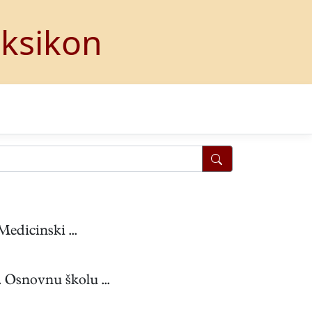
eksikon
edicinski ...
 Osnovnu školu ...