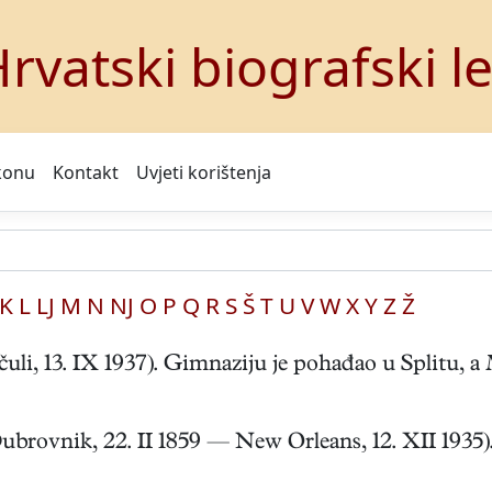
rvatski biografski l
konu
Kontakt
Uvjeti korištenja
K
L
LJ
M
N
NJ
O
P
Q
R
S
Š
T
U
V
W
X
Y
Z
Ž
li, 13. IX 1937). Gimnaziju je pohađao u Splitu, a M
rovnik, 22. II 1859 — New Orleans, 12. XII 1935).