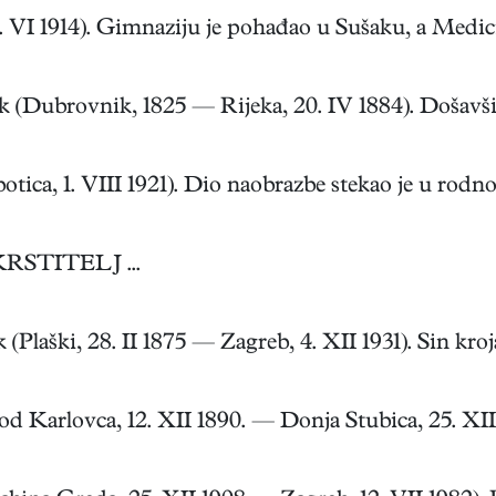
 VI 1914). Gimnaziju je pohađao u Sušaku, a Medicins
(Dubrovnik, 1825 — Rijeka, 20. IV 1884). Došavši u
tica, 1. VIII 1921). Dio naobrazbe stekao je u rodno
RSTITELJ ...
Plaški, 28. II 1875 — Zagreb, 4. XII 1931). Sin kroja
d Karlovca, 12. XII 1890. — Donja Stubica, 25. XII 