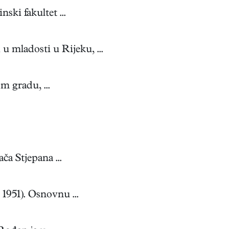
ki fakultet ...
 mladosti u Rijeku, ...
m gradu, ...
ča Stjepana ...
1951). Osnovnu ...