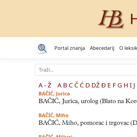
H
Portal znanja
Abecedarij
O leksi
A - Ž
A
B
C
Č
Ć
D
DŽ
Đ
E
F
G
H
I
J
BAČIĆ, Jurica
BAČIĆ, Jurica, urolog (Blato na Korču
BAČIĆ, Miho
BAČIĆ, Miho, pomorac i trgovac (Dub