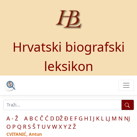
Hrvatski biografski
leksikon
A - Ž
A
B
C
Č
Ć
D
DŽ
Đ
E
F
G
H
I
J
K
L
LJ
M
N
NJ
O
P
Q
R
S
Š
T
U
V
W
X
Y
Z
Ž
CVITANIĆ, Antun