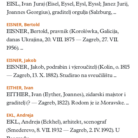
EISL, Ivan Juraj (Eisel, Eysel, Eysl, Eyssl; Janez Jurij,
Joannes Georgius), graditelj orgulja (Salzburg, ...
EISNER, Bertold
EISNER, Bertold, pravnik (Korolówka, Galicija,
danas Ukrajina, 20. VIII. 1875 — Zagreb, 27. VII.
1956). ...
EISNER, Jakob
EISNER, Jakob, podrabin i vjeroučitelj (Kolín, o. 1815
— Zagreb, 13. X. 1882). Studirao na sveučilištu ...
EITHER, Ivan
EITHER, Ivan (Eyther, Joannes), zidarski majstor i
graditelj (? — Zagreb, 1822). Rodom je iz Moravske. ...
EKL, Andreja
EKL, Andreja (Eckhel), arhitekt, scenograf
(Smederevo, 8. VII. 1932 — Zagreb, 2. IV. 1992). U