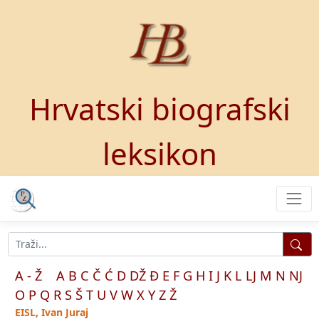
Hrvatski biografski
leksikon
A - Ž
A
B
C
Č
Ć
D
DŽ
Đ
E
F
G
H
I
J
K
L
LJ
M
N
NJ
O
P
Q
R
S
Š
T
U
V
W
X
Y
Z
Ž
EISL, Ivan Juraj