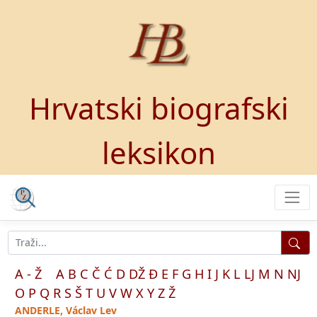
Hrvatski biografski
leksikon
A - Ž
A
B
C
Č
Ć
D
DŽ
Đ
E
F
G
H
I
J
K
L
LJ
M
N
NJ
O
P
Q
R
S
Š
T
U
V
W
X
Y
Z
Ž
ANDERLE, Václav Lev