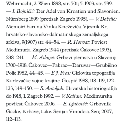
Wehrmacht, 2. Wien 1898, str. 501; 5. 1903, str. 599.
—
I. Bojničić:
Der Adel von Kroatien und Slavonien.
Nürnberg 1899 (pretisak Zagreb 1995). —
V. Deželić:
Memoiri baruna Vinka Kneževića. Vjesnik Kr.
hrvatsko-slavonsko-dalmatinskoga zemaljskoga
arkiva, 9(1907) str. 44–54. —
R. Horvat:
Poviest
Međimurja. Zagreb 1944 (pretisak Čakovec 1993),
238–241. —
M. Atlagić:
Grbovi plemstva u Slavoniji
1700–1918. Čakovec—Pakrac—Daruvar—Grubišno
Polje 1982, 44–45. —
F. J. Fras:
Cjelovita topografija
Karlovačke vojne krajine. Gospić 1988, 118–119, 122–
123, 149–150. —
S. Antoljak:
Hrvatska historiografija
do 1918, 1. Zagreb 1992. —
V. Kalšan:
Međimurska
povijest. Čakovec 2006. —
E. Ljubović:
Grbovnik
Gacke, Krbave, Like, Senja i Vinodola. Senj 2007,
112–113.