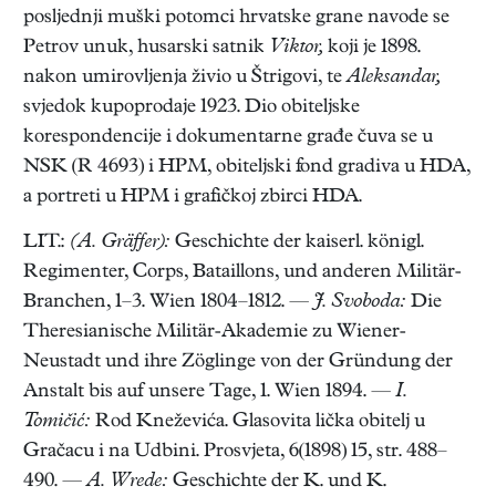
posljednji muški potomci hrvatske grane navode se
Petrov unuk, husarski satnik
Viktor,
koji je 1898.
nakon umirovljenja živio u Štrigovi, te
Aleksandar,
svjedok kupoprodaje 1923. Dio obiteljske
korespondencije i dokumentarne građe čuva se u
NSK (R 4693) i HPM, obiteljski fond gradiva u HDA,
a portreti u HPM i grafičkoj zbirci HDA.
LIT.:
(A. Gräffer):
Geschichte der kaiserl. königl.
Regimenter, Corps, Bataillons, und anderen Militär-
Branchen, 1–3. Wien 1804–1812. —
J. Svoboda:
Die
Theresianische Militär-Akademie zu Wiener-
Neustadt und ihre Zöglinge von der Gründung der
Anstalt bis auf unsere Tage, 1. Wien 1894. —
I.
Tomičić:
Rod Kneževića. Glasovita lička obitelj u
Gračacu i na Udbini. Prosvjeta, 6(1898) 15, str. 488–
490. —
A. Wrede:
Geschichte der K. und K.