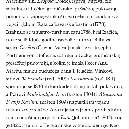
Martinov sin,
Leopold
(Polde), isprva, kupivši čin
satnika, u Otočkoj graničarskoj pješačkoj pukovniji,
potom kao zapovjednik oštrostrijelaca u Laudonovoj
vojsci tijekom Rata za bavarsku baštinu (1778).
Istaknuo se u austro-turskom ratu 1788. kraj Izačića,
no te se ili iduće godine razbolio i umro. Njihova
sestra
Cecilija
(Cecilia-Maria) udala se za Josepha
Portnera von Höfleina, satnika u Ličkoj graničarskoj
pješačkoj pukovniji, s kojim je imala i kćer Anu
Mariju, majku budućega bana J. Jelačića. Vinkovi
sinovi
Aleksandar
(rođ. 1810) i
Konstantin
(rođ. 1811)
spominju se 1830-ih kao kadeti dragunskih pukovnija,
a Petrovi
Maksimilijan Ivan
(kršten 1804) i
Aleksandar
Franjo Kazimir
(kršten 1809) napustili su vojsku
nakon kraće službe. Ako nije istovjetan s prethodnim,
tomu naraštaju pripada i
Ivan
(Johann; rođ. 1803), koji
je 1820. istupio iz Terezijanske vojne akademije. Kao