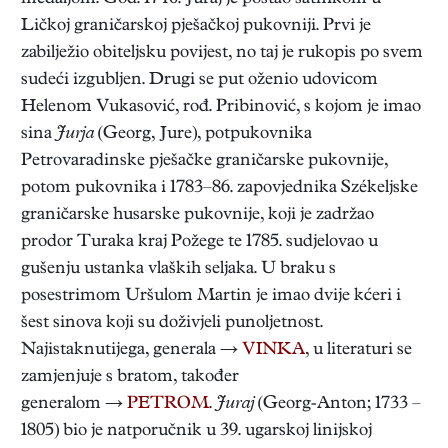
Ličkoj graničarskoj pješačkoj pukovniji. Prvi je
zabilježio obiteljsku povijest, no taj je rukopis po svem
sudeći izgubljen. Drugi se put oženio udovicom
Helenom Vukasović, rođ. Pribinović, s kojom je imao
sina
Jurja
(Georg, Jure), potpukovnika
Petrovaradinske pješačke graničarske pukovnije,
potom pukovnika i 1783–86. zapovjednika Székeljske
graničarske husarske pukovnije, koji je zadržao
prodor Turaka kraj Požege te 1785. sudjelovao u
gušenju ustanka vlaških seljaka. U braku s
posestrimom Uršulom Martin je imao dvije kćeri i
šest sinova koji su doživjeli punoljetnost.
Najistaknutijega, generala →
VINKA
, u literaturi se
zamjenjuje s bratom, također
generalom →
PETROM
.
Juraj
(Georg-Anton; 1733 –
1805) bio je natporučnik u 39. ugarskoj linijskoj