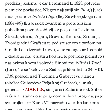
predaka), kojemu je car Ferdinand II. 1628. potvrdio
plemićke povlastice. Njegov najstariji sin
Juraj
(Jure)
imao je sinove
Nikolu
i
Iliju
(Ile). Za Morejskoga rata
(1684–99) Ilija je sudjelovanjem u protuturskim
pohodima povratio obiteljske posjede u Lovincu,
Štikadi, Grabu, Popini, Bruvnu, Resniku, Zrmanji,
Zvonigradu i Gračacu te pod srušenom utvrdom na
Gradini dao izgraditi novu; za te zasluge car Leopold
I. dodijelio mu je zlatnu kolajnu te potvrdio plemstvo s
naslovima kneza i vojvode. Sinovi mu
Nikola
i
Juraj
(Jure), što se školovao u Zadru, pridonijeli su 24. VIII.
1739. pobjedi nad Turcima u Gubavčevu klancu
(okolica Gubavčeva Polja kraj Gračaca), a unuk,
general →
MARTIN
, sin Jurja i Katarine rođ. Stibor
iz Senja, istaknuo se prigodom njihova progona, pa je
svu trojicu car Karlo VI. nagradio zlatnim lancem s
medaljom.
God. 1746. Juraj je postao satnikom u