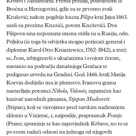
Krbavi i Međimurju. Prema predaji, podrijetlom iz
Broćna u Hercegovini, gdje su se prvotno zvali
Krušević; nakon pogibije kneza
Filipa
kraj Jajca 1463.
uzeli su prezime Knezići, potom Kneževići. Dva
Filipova sina nepoznata imena otišla su u Rusiju, odn.
Poljsku (iz toga bi odvjetka mogao potjecati general i
diplomat Karol Otto Kniaziewicz, 1762–1842), a treći
se,
Ivan,
izbjegnuvši s ukućanima i svojom četom,
nastanio na području današnjega Gračaca te
podignuo utvrdu na Gradini. God. 1466. kralj Matija
Korvin dodijelio mu je plemstvo. Ivanovu granu
nastavljaju potomci
Nikola, Valemir,
zapamćen kao
kazivač narodnih pjesama,
Stjepan Mudrosvit
(Stipan), koji se vjerojatno pred turskim nadiranjem
sklonio u Vinjerac, i, najposlije, prapraunuk
Franjo
(Frane; spominje se kao zapovjednik Krbave, no to se
po svem sudeći odnosi na jednoga od njegovih