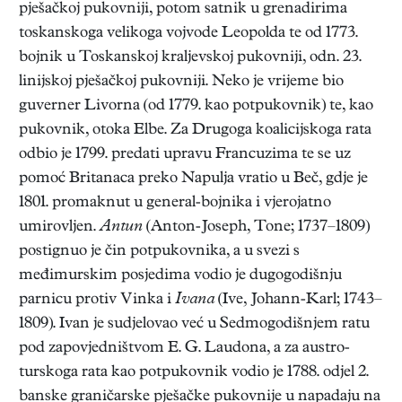
pješačkoj pukovniji, potom satnik u grenadirima
toskanskoga velikoga vojvode Leopolda te od 1773.
bojnik u Toskanskoj kraljevskoj pukovniji, odn. 23.
linijskoj pješačkoj pukovniji. Neko je vrijeme bio
guverner Livorna (od 1779. kao potpukovnik) te, kao
pukovnik, otoka Elbe. Za Drugoga koalicijskoga rata
odbio je 1799. predati upravu Francuzima te se uz
pomoć Britanaca preko Napulja vratio u Beč, gdje je
1801. pro
maknut u general-bojnika i vjerojatno
umirovljen.
Antun
(Anton-Joseph, Tone; 1737–1809)
postignuo je čin potpukovnika, a u svezi s
međimurskim posjedima vodio je dugogodišnju
parnicu protiv Vinka i
Ivana
(Ive, Johann-Karl; 1743–
1809). Ivan je sudjelovao već u Sedmogodišnjem ratu
pod zapovjedništvom E. G. Laudona, a za austro-
turskoga rata kao potpukovnik vodio je 1788. odjel 2.
banske graničarske pješačke pukovnije u napadaju na