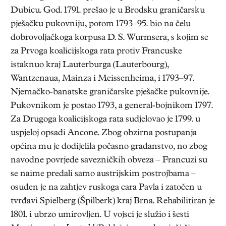
Dubicu. God. 1791. prešao je u Brodsku graničarsku
pješačku pukovniju, potom 1793–95. bio na čelu
dobrovoljačkoga korpusa D. S. Wurmsera, s kojim se
za Prvoga koalicijskoga rata protiv Francuske
istaknuo kraj Lauterburga (Lauterbourg),
Wantzenaua, Mainza i Meissenheima, i 1793–97.
Njemačko-banatske graničarske pješačke pukovnije.
Pukovnikom je postao 1793, a general-bojnikom 1797.
Za Drugoga koalicijskoga rata sudjelovao je 1799. u
uspjeloj opsadi Ancone. Zbog obzirna postupanja
općina mu je dodijelila počasno građanstvo, no zbog
navodne povrjede savezničkih obveza – Francuzi su
se naime predali samo austrijskim postrojbama –
osuđen je na zahtjev ruskoga cara Pavla i zatočen u
tvrđavi Spielberg (Špilberk) kraj Brna. Rehabilitiran je
1801. i ubrzo umirovljen. U vojsci je služio i šesti