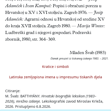
Adamček
i
Ivan Kampuš:
Popisi i obračuni poreza u
Hrvatskoj u XV i XVI stoljeću. Zagreb 1976. —
Josip
Adamček:
Agrarni odnosi u Hrvatskoj od sredine XV
do kraja XVII stoljeća. Zagreb 1980. —
Marija Winter:
Ludbreški grad i njegovi gospodari. Podravski
zbornik, 1980, str. 364–369.
Mladen Švab (1983)
članak preuzet iz tiskanog izdanja 1983. – 2021.
Kratice i simboli
Latinska zemljopisna imena u impresumu tiskanih djela
Citiranje:
M. Švab: BATTHYÁNY.
Hrvatski biografski leksikon (1983–
2026), mrežno izdanje.
Leksikografski zavod Miroslav Krleža,
2026. Pristupljeno 6.8.2026.