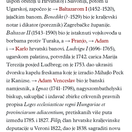
uspon obitelji u Hrvatskoj i Slavoniji, potom u
Ugarskoj, započeo je →
Baltazarom I
(1452–1520),
jajačkim banom.
Benedikt
(?–1529) bio je kraljevski
notar i dikator (poreznik) Zagrebačke županije.
Baltazar II
(1543–1590) bio je istaknuti vojskovođa u
borbama protiv Turaka, a →
Franjo
, →
Adam
i →
Karlo
hrvatski banovi.
Ludvigu I
(1696–1765),
ugarskom palatinu, potvrdila je 1742. carica Marija
Terezija posjed Ludbreg; on je 1753. dao ukrasiti
dvorsku kapelu freskama koje je izradio Mihajlo Peck
iz Kanizse. →
Adam Venceslav
bio je banski
namjesnik, a
Ignaz
(1741–1798), nagyszombathelyski
biskup, sakupljač i izdavač zbirke crkvenih pravnih
propisa
Leges ecclesiasticae regni Hungariae et
provinciarum adiacentium,
pretiskanih više puta
između 1785. i 1827.
Filip,
član hrvatske kraljevinske
deputacije u Veroni 1822, dao je 1838. sagraditi novu