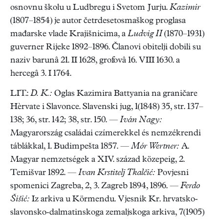
osnovnu školu u Ludbregu i Svetom Jurju.
Kazimir
(1807–1854) je autor četrdesetosmaškog proglasa
mađarske vlade Krajišnicima, a
Ludvig II
(1870–1931)
guverner Rijeke 1892–1896. Članovi obitelji dobili su
naziv barunâ 21. II 1628, grofovâ 16. VIII 1630. a
hercegâ 3. I 1764.
LIT.:
D. K.:
Oglas Kazimira Battyania na graničare
Hèrvate i Slavonce. Slavenski jug, 1(1848) 35, str. 137–
138; 36, str. 142; 38, str. 150. —
Iván Nagy:
Magyarország családai czímerekkel és nemzékrendi
táblákkal, 1. Budimpešta 1857. —
Mór Wertner:
A.
Magyar nemzetségek a XIV. század közepeig, 2.
Temišvar 1892. —
Ivan Krstitelj Tkalčić:
Povjesni
spomenici Zagreba, 2, 3. Zagreb 1894, 1896. —
Ferdo
Šišić:
Iz arkiva u Körmendu. Vjesnik Kr. hrvatsko-
slavonsko-dalmatinskoga zemaljskoga arkiva, 7(1905)