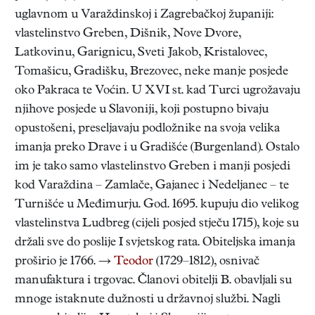
uglavnom u Varaždinskoj i Zagrebačkoj županiji:
vlastelinstvo Greben, Dišnik, Nove Dvore,
Latkovinu, Garignicu, Sveti Jakob, Kristalovec,
Tomašicu, Gradišku, Brezovec, neke manje posjede
oko Pakraca te Voćin. U XVI st. kad Turci ugrožavaju
njihove posjede u Slavoniji, koji postupno bivaju
opustošeni, preseljavaju podložnike na svoja velika
imanja preko Drave i u Gradišće (Burgenland). Ostalo
im je tako samo vlastelinstvo Greben i manji posjedi
kod Varaždina – Zamlače, Gajanec i Nedeljanec – te
Turnišće u Međimurju. God. 1695. kupuju dio velikog
vlastelinstva Ludbreg (cijeli posjed stječu 1715), koje su
držali sve do poslije I svjetskog rata. Obiteljska imanja
proširio je 1766. →
Teodor
(1729–1812), osnivač
manufaktura i trgovac. Članovi obitelji B. obavljali su
mnoge istaknute dužnosti u državnoj službi. Nagli