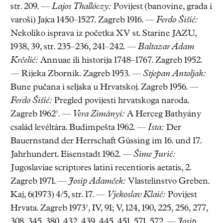
str. 209. —
Lajos Thallóczy:
Povijest (banovine, grada i
varoši) Jajca 1450–1527. Zagreb 1916. —
Ferdo Šišić:
Nekoliko isprava iz početka XV st. Starine JAZU,
1938, 39, str. 235–236, 241–242. —
Baltazar Adam
Krčelić:
Annuae ili historija 1748–1767. Zagreb 1952.
— Rijeka Zbornik. Zagreb 1953. —
Stjepan Antoljak:
Bune pučana i seljaka u Hrvatskoj. Zagreb 1956. —
Ferdo Šišić:
Pregled povijesti hrvatskoga naroda.
Zagreb 1962³. —
Vera Zimányi:
A Herceg Bathyány
család levéltára. Budimpešta 1962. —
Ista:
Der
Bauernstand der Herrschaft Güssing im 16. und 17.
Jahrhundert. Eisenstadt 1962. —
Šime Jurić:
Jugoslaviae scriptores latini recentioris aetatis, 2.
Zagreb 1971. —
Josip Adamček:
Vlastelinstvo Greben.
Kaj, 6(1973) 4/5, str. 17. —
Vjekoslav Klaić:
Povijest
Hrvata. Zagreb 1973², IV, 91; V, 124, 190, 225, 256, 277,
308, 345, 380, 432, 439, 445, 451, 571, 572. —
Josip