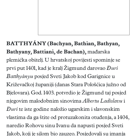
BATTHYÁNY
(Bachyan, Bathian, Bathyan,
Bathyany, Battiani, de Bachan),
mađarska
plemićka obitelj. U hrvatskoj povijesti spominje se
prvi put 1401, kad je kralj Žigmund darovao
Đuri
Batthyányu
posjed Sveti Jakob kod Garignice u
Križevačkoj županiji (danas Stara Pološćica južno od
Bjelovara). God. 1403. potvrdio je Žigmund taj posjed
njegovim malodobnim sinovima
Albertu Ladislavu
i
Đuri
te iste godine naložio ugarskim i slavonskim
vlastima da ga štite od protuzakonita otuđenja, a 1404,
naredio Rohovu sinu Ivanu da napusti posjed Sveti
Jakob, koji je silom bio zauzeo. Posjedovali su imanja