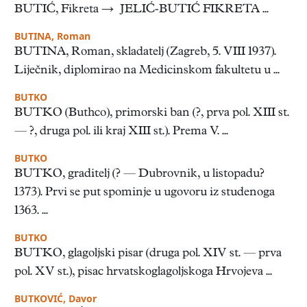
BUTIĆ, Fikreta → JELIĆ-BUTIĆ FIKRETA ...
BUTINA, Roman
BUTINA, Roman, skladatelj (Zagreb, 5. VIII 1937).
Liječnik, diplomirao na Medicinskom fakultetu u ...
BUTKO
BUTKO (Buthco), primorski ban (?, prva pol. XIII st.
— ?, druga pol. ili kraj XIII st.). Prema V. ...
BUTKO
BUTKO, graditelj (? — Dubrovnik, u listopadu?
1373). Prvi se put spominje u ugovoru iz studenoga
1363. ...
BUTKO
BUTKO, glagoljski pisar (druga pol. XIV st. — prva
pol. XV st.), pisac hrvatskoglagoljskoga Hrvojeva ...
BUTKOVIĆ, Davor