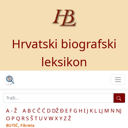
Hrvatski biografski
leksikon
A - Ž
A
B
C
Č
Ć
D
DŽ
Đ
E
F
G
H
I
J
K
L
LJ
M
N
NJ
O
P
Q
R
S
Š
T
U
V
W
X
Y
Z
Ž
BUTIĆ, Fikreta