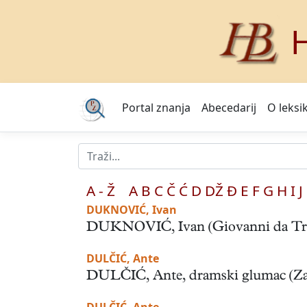
H
Portal znanja
Abecedarij
O leksi
A - Ž
A
B
C
Č
Ć
D
DŽ
Đ
E
F
G
H
I
J
DUKNOVIĆ, Ivan
DUKNOVIĆ, Ivan (Giovanni da Traù,
DULČIĆ, Ante
DULČIĆ, Ante, dramski glumac (Zagreb,