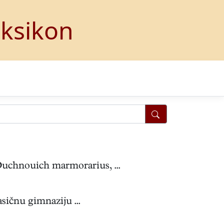
eksikon
chnouich marmorarius, ...
sičnu gimnaziju ...