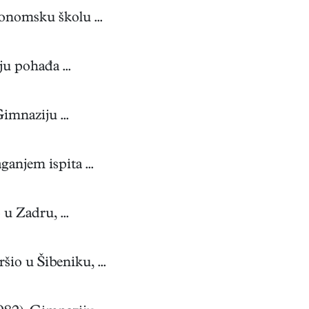
konomsku školu ...
u pohađa ...
imnaziju ...
anjem ispita ...
u Zadru, ...
io u Šibeniku, ...