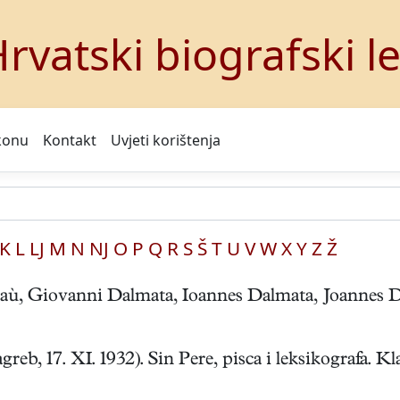
rvatski biografski l
konu
Kontakt
Uvjeti korištenja
K
L
LJ
M
N
NJ
O
P
Q
R
S
Š
T
U
V
W
X
Y
Z
Ž
 Giovanni Dalmata, Ioannes Dalmata, Joannes Du
 17. XI. 1932). Sin Pere, pisca i leksikografa. Kla