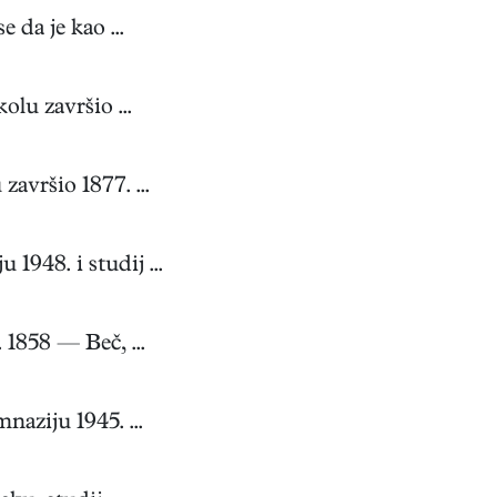
da je kao ...
olu završio ...
avršio 1877. ...
948. i studij ...
1858 — Beč, ...
aziju 1945. ...