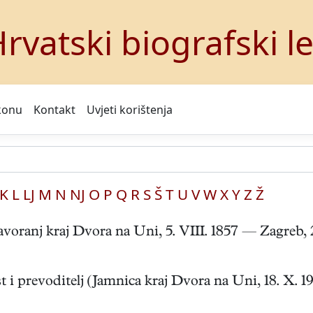
rvatski biografski l
konu
Kontakt
Uvjeti korištenja
K
L
LJ
M
N
NJ
O
P
Q
R
S
Š
T
U
V
W
X
Y
Z
Ž
j kraj Dvora na Uni, 5. VIII. 1857 — Zagreb, 24. I
prevoditelj (Jamnica kraj Dvora na Uni, 18. X. 1902