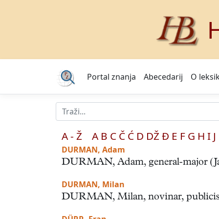
H
Portal znanja
Abecedarij
O leksi
A - Ž
A
B
C
Č
Ć
D
DŽ
Đ
E
F
G
H
I
J
DURMAN, Adam
DURMAN, Adam, general-major (Javoran
DURMAN, Milan
DURMAN, Milan, novinar, publicist i 