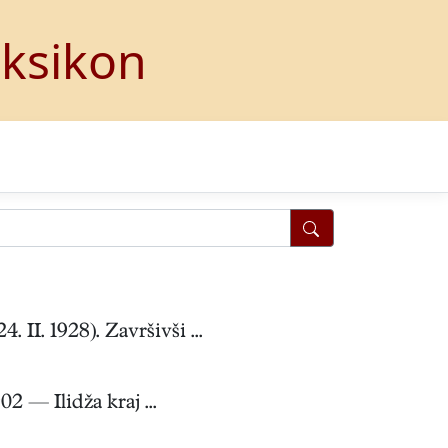
eksikon
I. 1928). Završivši ...
 — Ilidža kraj ...