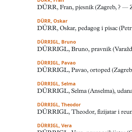
DÜRR, Fran
DÜRR, Fran, pjesnik (Zagreb, ? — Zagr
DÜRR, Oskar
DÜRR, Oskar, pedagog i pisac (Petrinja
DÜRRIGL, Bruno
DÜRRIGL, Bruno, pravnik (Varaždin, 
DÜRRIGL, Pavao
DÜRRIGL, Pavao, ortoped (Zagreb, 26.
DÜRRIGL, Selma
DÜRRIGL, Selma (Anselma), udana Mill
DÜRRIGL, Theodor
DÜRRIGL, Theodor, fizijatar i reumat
DÜRRIGL, Vera