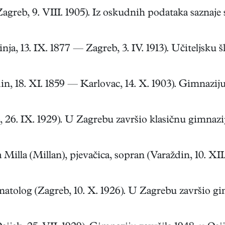
eb, 9. VIII. 1905). Iz oskudnih podataka saznaje se 
, 13. IX. 1877 — Zagreb, 3. IV. 1913). Učiteljsku šk
18. XI. 1859 — Karlovac, 14. X. 1903). Gimnaziju z
 IX. 1929). U Zagrebu završio klasičnu gimnaziju 1
a (Millan), pjevačica, sopran (Varaždin, 10. XII. 
olog (Zagreb, 10. X. 1926). U Zagrebu završio gimn