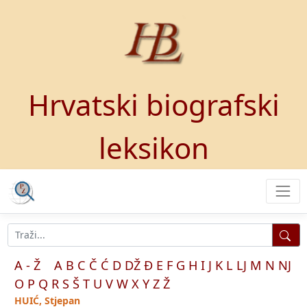
Hrvatski biografski
leksikon
A - Ž
A
B
C
Č
Ć
D
DŽ
Đ
E
F
G
H
I
J
K
L
LJ
M
N
NJ
O
P
Q
R
S
Š
T
U
V
W
X
Y
Z
Ž
HUIĆ, Stjepan