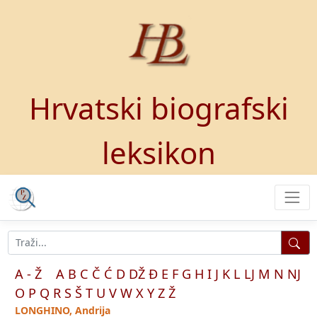
Hrvatski biografski
leksikon
A - Ž
A
B
C
Č
Ć
D
DŽ
Đ
E
F
G
H
I
J
K
L
LJ
M
N
NJ
O
P
Q
R
S
Š
T
U
V
W
X
Y
Z
Ž
LONGHINO, Andrija