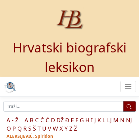
Hrvatski biografski
leksikon
A - Ž
A
B
C
Č
Ć
D
DŽ
Đ
E
F
G
H
I
J
K
L
LJ
M
N
NJ
O
P
Q
R
S
Š
T
U
V
W
X
Y
Z
Ž
ALEKSIJEVIĆ, Spiridon