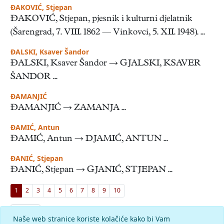
ĐAKOVIĆ, Stjepan
ĐAKOVIĆ, Stjepan, pjesnik i kulturni djelatnik
(Šarengrad, 7. VIII. 1862 — Vinkovci, 5. XII. 1948). ...
ĐALSKI, Ksaver Šandor
ĐALSKI, Ksaver Šandor → GJALSKI, KSAVER
ŠANDOR ...
ĐAMANJIĆ
ĐAMANJIĆ → ZAMANJA ...
ĐAMIĆ, Antun
ĐAMIĆ, Antun → DJAMIĆ, ANTUN ...
ĐANIĆ, Stjepan
ĐANIĆ, Stjepan → GJANIĆ, STJEPAN ...
1
2
3
4
5
6
7
8
9
10
rezultata po stranici
Naše web stranice koriste kolačiće kako bi Vam
slovo
đ
: pronađenih odgovora: 99; vrijeme izvršavanja upita: