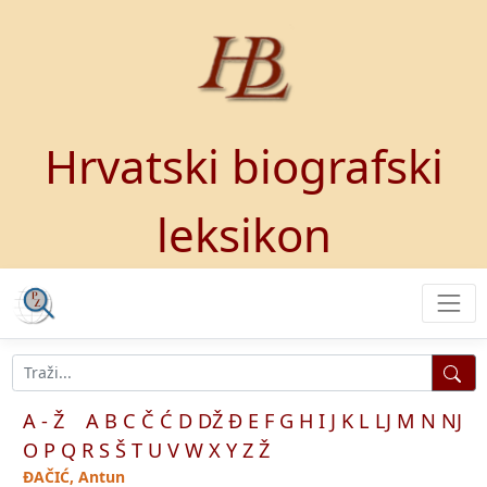
Hrvatski biografski
leksikon
A - Ž
A
B
C
Č
Ć
D
DŽ
Đ
E
F
G
H
I
J
K
L
LJ
M
N
NJ
O
P
Q
R
S
Š
T
U
V
W
X
Y
Z
Ž
ĐAČIĆ, Antun