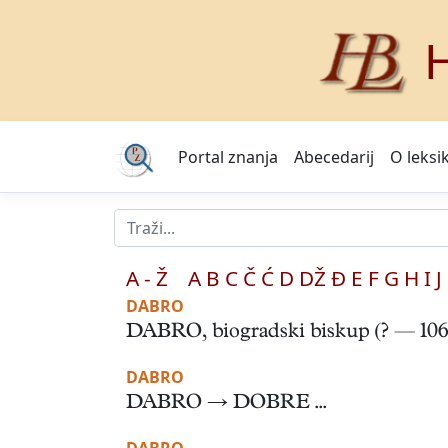
H
Portal znanja
Abecedarij
O leksi
A - Ž
A
B
C
Č
Ć
D
DŽ
Đ
E
F
G
H
I
J
DABRO
DABRO, biogradski biskup (? — 1069). 
DABRO
DABRO → DOBRE ...