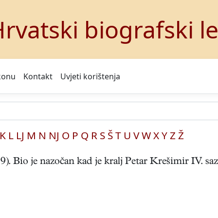
rvatski biografski l
konu
Kontakt
Uvjeti korištenja
K
L
LJ
M
N
NJ
O
P
Q
R
S
Š
T
U
V
W
X
Y
Z
Ž
Bio je nazočan kad je kralj Petar Krešimir IV. sazv