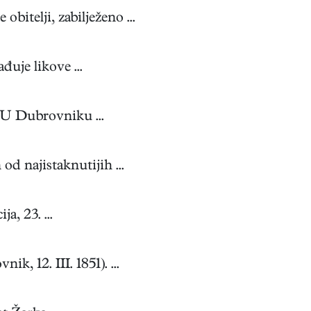
itelji, zabilježeno ...
uje likove ...
 U Dubrovniku ...
od najistaknutijih ...
a, 23. ...
 12. III. 1851). ...