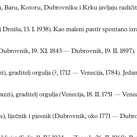
ru, Kotoru, Dubrovniku i Krku javljaju različite ob
niša, 13. I. 1938). Kao maleni pastir spontano izrađ
brovnik, 19. XI. 1843 — Dubrovnik, 19. II. 1897).
 graditelj orgulja (?, 1712 — Venecija, 1784). Jedan 
, graditelj orgulja (Venecija, 18. II. 1751 — Venecij
iječnik i pjesnik (Dubrovnik, oko 1771 — Dubrovnik,