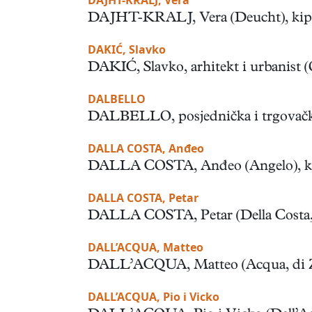
DAJHT-KRALJ, Vera
DAJHT-KRALJ, Vera (Deucht), kiparica
DAKIĆ, Slavko
DAKIĆ, Slavko, arhitekt i urbanist (
DALBELLO
DALBELLO, posjednička i trgovačka o
DALLA COSTA, Anđeo
DALLA COSTA, Anđeo (Angelo), kanonist 
DALLA COSTA, Petar
DALLA COSTA, Petar (Della Costa, Piet
DALL’ACQUA, Matteo
DALL’ACQUA, Matteo (Acqua, di Zara, 
DALL’ACQUA, Pio i Vicko