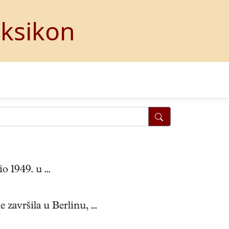
eksikon
 1949. u ...
avršila u Berlinu, ...