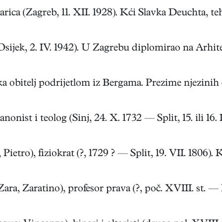
 (Zagreb, 11. XII. 1928). Kći Slavka Deuchta, tehno
Osijek, 2. IV. 1942). U Zagrebu diplomirao na Arhite
bitelj podrijetlom iz Bergama. Prezime njezinih čl
i teolog (Sinj, 24. X. 1732 — Split, 15. ili 16. III.
ro), fiziokrat (?, 1729 ? — Split, 19. VII. 1806). Ka
Zaratino), profesor prava (?, poč. XVIII. st. — Pa