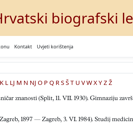
rvatski biografski l
konu
Kontakt
Uvjeti korištenja
K
L
LJ
M
N
NJ
O
P
Q
R
S
Š
T
U
V
W
X
Y
Z
Ž
ar znanosti (Split, 11. VII. 1930). Gimnaziju završio
reb, 1897 — Zagreb, 3. VI. 1984). Studij medicine z