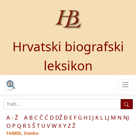
Hrvatski biografski
leksikon
A - Ž
A
B
C
Č
Ć
D
DŽ
Đ
E
F
G
H
I
J
K
L
LJ
M
N
NJ
O
P
Q
R
S
Š
T
U
V
W
X
Y
Z
Ž
FABRIS, Stanko