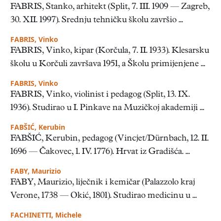
FABRIS, Stanko, arhitekt (Split, 7. III. 1909 — Zagreb,
30. XII. 1997). Srednju tehničku školu završio ...
FABRIS, Vinko
FABRIS, Vinko, kipar (Korčula, 7. II. 1933). Klesarsku
školu u Korčuli završava 1951, a Školu primijenjene ...
FABRIS, Vinko
FABRIS, Vinko, violinist i pedagog (Split, 13. IX.
1936). Studirao u I. Pinkave na Muzičkoj akademiji ...
FABŠIĆ, Kerubin
FABŠIĆ, Kerubin, pedagog (Vincjet/Dürnbach, 12. II.
1696 — Čakovec, 1. IV. 1776). Hrvat iz Gradišća. ...
FABY, Maurizio
FABY, Maurizio, liječnik i kemičar (Palazzolo kraj
Verone, 1738 — Okić, 1801). Studirao medicinu u ...
FACHINETTI, Michele