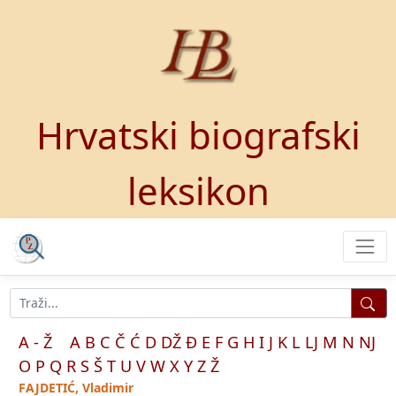
Hrvatski biografski
leksikon
A - Ž
A
B
C
Č
Ć
D
DŽ
Đ
E
F
G
H
I
J
K
L
LJ
M
N
NJ
O
P
Q
R
S
Š
T
U
V
W
X
Y
Z
Ž
FAJDETIĆ, Vladimir