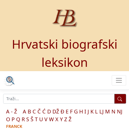
Hrvatski biografski
leksikon
A - Ž
A
B
C
Č
Ć
D
DŽ
Đ
E
F
G
H
I
J
K
L
LJ
M
N
NJ
O
P
Q
R
S
Š
T
U
V
W
X
Y
Z
Ž
FRANCK