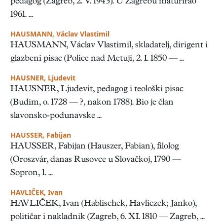
pedagog (Zagreb, 2. V. 1943). U Zagrebu maturirao
1961. ...
HAUSMANN, Václav Vlastimil
HAUSMANN, Václav Vlastimil, skladatelj, dirigent i
glazbeni pisac (Police nad Metuji, 2. I. 1850 — ...
HAUSNER, Ljudevit
HAUSNER, Ljudevit, pedagog i teološki pisac
(Budim, o. 1728 — ?, nakon 1788). Bio je član
slavonsko-podunavske ...
HAUSSER, Fabijan
HAUSSER, Fabijan (Hauszer, Fabian), filolog
(Oroszvár, danas Rusovce u Slovačkoj, 1790 —
Sopron, 1. ...
HAVLIČEK, Ivan
HAVLIČEK, Ivan (Hablischek, Havliczek; Janko),
političar i nakladnik (Zagreb, 6. XI. 1810 — Zagreb, ...