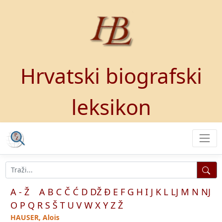
Hrvatski biografski
leksikon
A - Ž
A
B
C
Č
Ć
D
DŽ
Đ
E
F
G
H
I
J
K
L
LJ
M
N
NJ
O
P
Q
R
S
Š
T
U
V
W
X
Y
Z
Ž
HAUSER, Alois