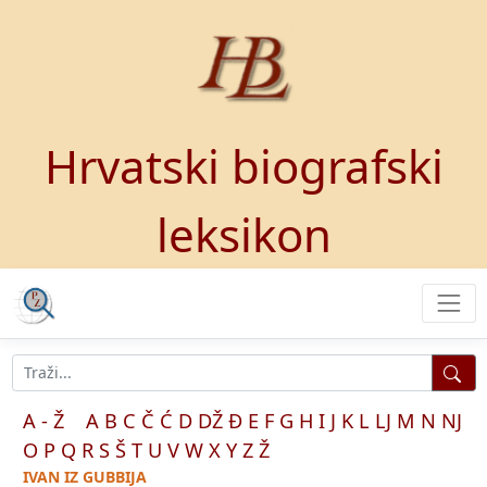
Hrvatski biografski
leksikon
A - Ž
A
B
C
Č
Ć
D
DŽ
Đ
E
F
G
H
I
J
K
L
LJ
M
N
NJ
O
P
Q
R
S
Š
T
U
V
W
X
Y
Z
Ž
IVAN IZ GUBBIJA