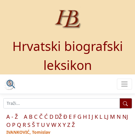
Hrvatski biografski
leksikon
A - Ž
A
B
C
Č
Ć
D
DŽ
Đ
E
F
G
H
I
J
K
L
LJ
M
N
NJ
O
P
Q
R
S
Š
T
U
V
W
X
Y
Z
Ž
IVANKOVIĆ, Tomislav