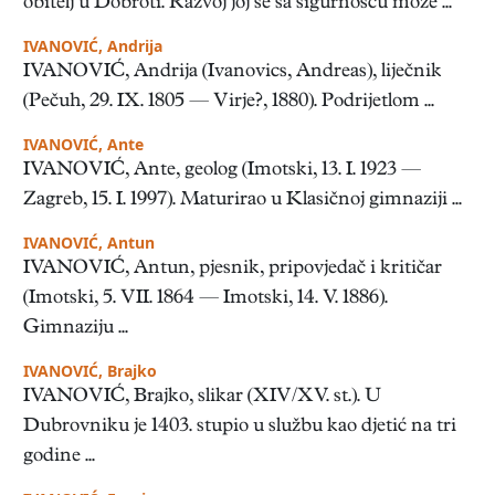
obitelj u Dobroti. Razvoj joj se sa sigurnošću može ...
IVANOVIĆ, Andrija
IVANOVIĆ, Andrija (Ivanovics, Andreas), liječnik
(Pečuh, 29. IX. 1805 — Virje?, 1880). Podrijetlom ...
IVANOVIĆ, Ante
IVANOVIĆ, Ante, geolog (Imotski, 13. I. 1923 —
Zagreb, 15. I. 1997). Maturirao u Klasičnoj gimnaziji ...
IVANOVIĆ, Antun
IVANOVIĆ, Antun, pjesnik, pripovjedač i kritičar
(Imotski, 5. VII. 1864 — Imotski, 14. V. 1886).
Gimnaziju ...
IVANOVIĆ, Brajko
IVANOVIĆ, Brajko, slikar (XIV/XV. st.). U
Dubrovniku je 1403. stupio u službu kao djetić na tri
godine ...