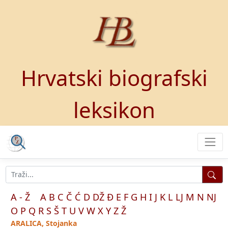
Hrvatski biografski
leksikon
A - Ž
A
B
C
Č
Ć
D
DŽ
Đ
E
F
G
H
I
J
K
L
LJ
M
N
NJ
O
P
Q
R
S
Š
T
U
V
W
X
Y
Z
Ž
ARALICA, Stojanka