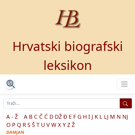
Hrvatski biografski
leksikon
A - Ž
A
B
C
Č
Ć
D
DŽ
Đ
E
F
G
H
I
J
K
L
LJ
M
N
NJ
O
P
Q
R
S
Š
T
U
V
W
X
Y
Z
Ž
DAMJAN