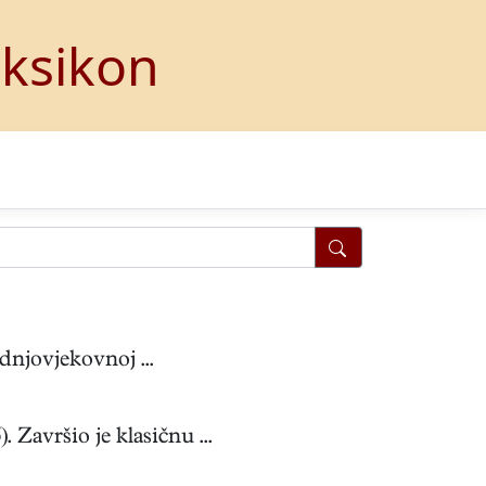
eksikon
dnjovjekovnoj ...
avršio je klasičnu ...