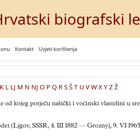
rvatski biografski l
konu
Kontakt
Uvjeti korištenja
K
L
LJ
M
N
NJ
O
P
Q
R
S
Š
T
U
V
W
X
Y
Z
Ž
d kojeg potječu našički i voćinski vlastelini u sre
Ljgov, SSSR, 4. III 1882 — Groznyj, 9. VI 1965). Z