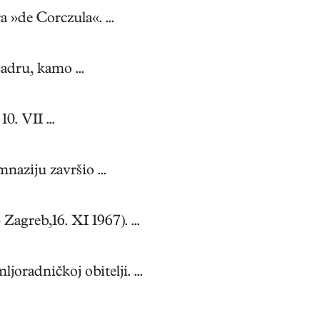
 »de Corczula«. ...
adru, kamo ...
0. VII ...
aziju završio ...
greb,16. XI 1967). ...
radničkoj obitelji. ...