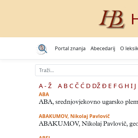
H
Portal znanja
Abecedarij
O leksi
A - Ž
A
B
C
Č
Ć
D
DŽ
Đ
E
F
G
H
I
J
ABA
ABA, srednjovjekovno ugarsko pleme o
ABAKUMOV, Nikolaj Pavlovič
ABAKUMOV, Nikolaj Pavlovič, geodet (