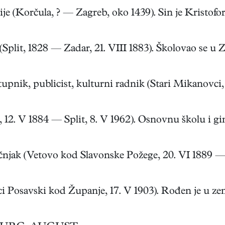
 (Korčula, ? — Zagreb, oko 1439). Sin je Kristofora
Split, 1828 — Zadar, 21. VIII 1883). Školovao se u Z
upnik, publicist, kulturni radnik (Stari Mikanovci, 1
. V 1884 — Split, 8. V 1962). Osnovnu školu i gimn
k (Vetovo kod Slavonske Požege, 20. VI 1889 — Za
savski kod Županje, 17. V 1903). Rođen je u zemljo