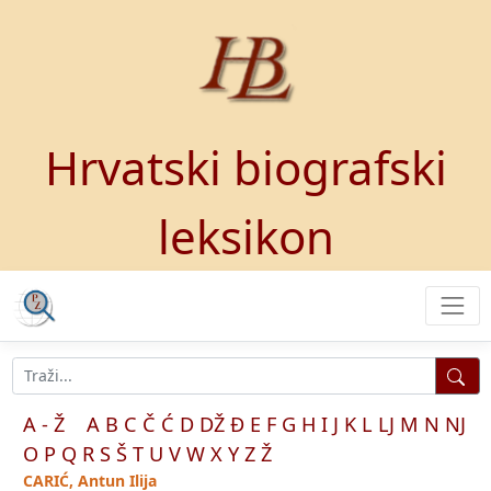
Hrvatski biografski
leksikon
A - Ž
A
B
C
Č
Ć
D
DŽ
Đ
E
F
G
H
I
J
K
L
LJ
M
N
NJ
O
P
Q
R
S
Š
T
U
V
W
X
Y
Z
Ž
CARIĆ, Antun Ilija