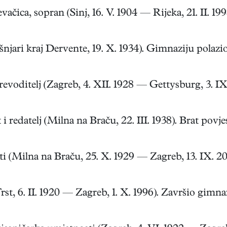
čica, sopran (Sinj, 16. V. 1904 — Rijeka, 21. II. 199
ri kraj Dervente, 19. X. 1934). Gimnaziju polazio 
oditelj (Zagreb, 4. XII. 1928 — Gettysburg, 3. IX.
redatelj (Milna na Braču, 22. III. 1938). Brat povjes
(Milna na Braču, 25. X. 1929 — Zagreb, 13. IX. 200
t, 6. II. 1920 — Zagreb, 1. X. 1996). Završio gimnazi