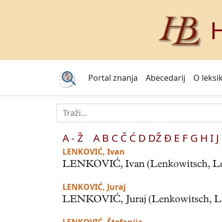
H
Portal znanja
Abecedarij
O leksi
A - Ž
A
B
C
Č
Ć
D
DŽ
Đ
E
F
G
H
I
J
LENKOVIĆ, Ivan
LENKOVIĆ, Ivan (Lenkowitsch, Lenk
LENKOVIĆ, Juraj
LENKOVIĆ, Juraj (Lenkowitsch, Lenc