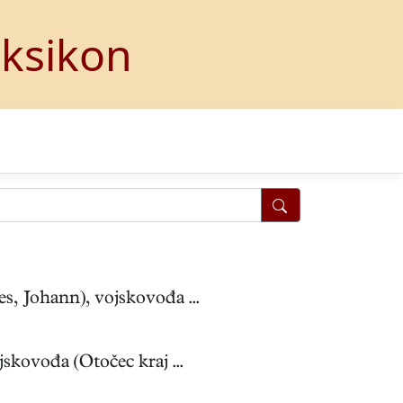
eksikon
 Johann), vojskovođa ...
ovođa (Otočec kraj ...