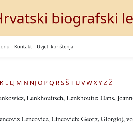
rvatski biografski l
konu
Kontakt
Uvjeti korištenja
K
L
LJ
M
N
NJ
O
P
Q
R
S
Š
T
U
V
W
X
Y
Z
Ž
owicz, Lenkhouitsch, Lenkhouitz; Hans, Joannes,
oviz Lencovicz, Lincovich; Georg, Giorgio), vojsk