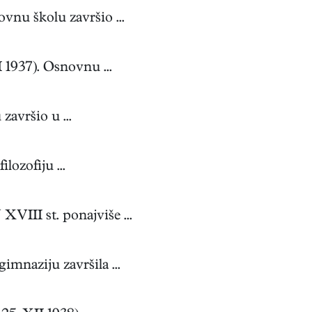
nu školu završio ...
 1937). Osnovnu ...
avršio u ...
lozofiju ...
VIII st. ponajviše ...
mnaziju završila ...