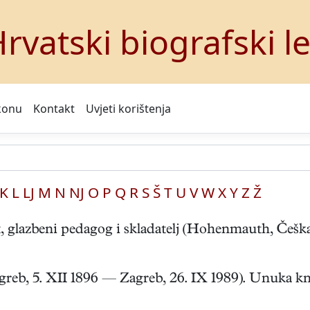
rvatski biografski l
konu
Kontakt
Uvjeti korištenja
K
L
LJ
M
N
NJ
O
P
Q
R
S
Š
T
U
V
W
X
Y
Z
Ž
lazbeni pedagog i skladatelj (Hohenmauth, Češka,
eb, 5. XII 1896 — Zagreb, 26. IX 1989). Unuka knj