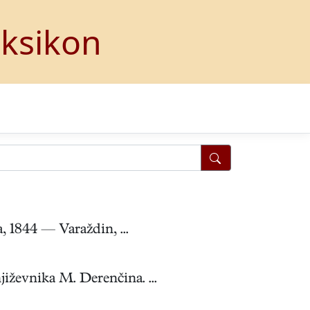
eksikon
 1844 — Varaždin, ...
iževnika M. Derenčina. ...