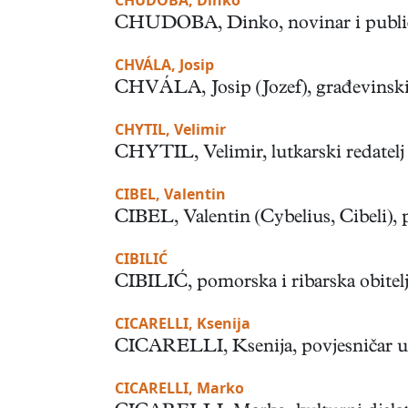
CHUDOBA, Dinko
CHUDOBA, Dinko, novinar i publicist
CHVÁLA, Josip
CHVÁLA, Josip (Jozef), građevinski in
CHYTIL, Velimir
CHYTIL, Velimir, lutkarski redatelj (
CIBEL, Valentin
CIBEL, Valentin (Cybelius, Cibeli), pj
CIBILIĆ
CIBILIĆ, pomorska i ribarska obitelj
CICARELLI, Ksenija
CICARELLI, Ksenija, povjesničar umje
CICARELLI, Marko