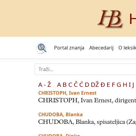
H
Portal znanja
Abecedarij
O leksi
A - Ž
A
B
C
Č
Ć
D
DŽ
Đ
E
F
G
H
I
J
CHRISTOPH, Ivan Ernest
CHRISTOPH, Ivan Ernest, dirigent, g
CHUDOBA, Blanka
CHUDOBA, Blanka, spisateljica (Zagr