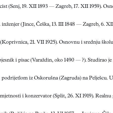
 (Senj, 19. XII 1893 — Zagreb, 17. XII 1959). Osnov
ženjer (Jince, Češka, 13. III 1848 — Zagreb, 6. XII
Koprivnica, 21. VII 1925). Osnovnu i srednju školu z
esnik i pisac (Varaždin, oko 1490 — ?). Studirao je fi
 podrijetlom iz Oskorušna (Zagruda) na Pelješcu. U X
tnosti i konzervator (Split, 26. XI 1919). Realnu gi