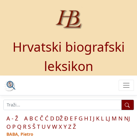
Hrvatski biografski
leksikon
A - Ž
A
B
C
Č
Ć
D
DŽ
Đ
E
F
G
H
I
J
K
L
LJ
M
N
NJ
O
P
Q
R
S
Š
T
U
V
W
X
Y
Z
Ž
BABA, Pietro