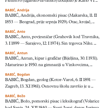
Plemstvo (ugarsko-hrvatsko) dodijelio je Karlo VI ...
BABIĆ, Andrija
BABIĆ, Andrija, ekonomski pisac (Makarska, 11. II
1853 — Beograd, prije srpnja 1929). Otac, krojač, ...
BABIĆ, Anto
BABIĆ, Anto, povjesničar (Grahovik kod Travnika,
3. I 1899 — Sarajevo, 12. I 1974). Sin trgovca Nike. ...
BABIĆ, Antun
BABIĆ, Antun, kipar i grafičar (Bijeljina, 30. I 1931).
Maturirao je 1950. na gimnaziji u Vinkovcima, ...
BABIĆ, Bogdan
BABIĆ, Bogdan, geolog (Kotor-Varoš, 6. II 1891 —
Zagreb, 13. XI 1961). Osnovnu školu završio je u ...
BABIĆ, Božo
BABIĆ, Božo, pomorski pisac i leksikograf (Volarice